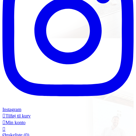
Instagram

Tilføj til kurv

Min konto

Ønskeliste
(0)