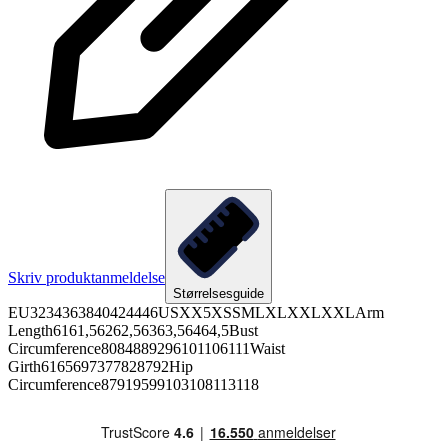
Skriv produktanmeldelse
Størrelsesguide
EU3234363840424446USXX5XSSMLXLXXLXXLArm
Length6161,56262,56363,56464,5Bust
Circumference8084889296101106111Waist
Girth6165697377828792Hip
Circumference87919599103108113118