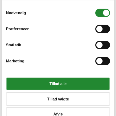
Samtykkevalg
Nødvendig
NomadiQ Beskyttelsestaske
med lomme til Gasgrill - Rød
Præferencer
DKK 349,00
Inkl. moms
Statistik
Marketing
Tillad alle
Tillad valgte
Information


Afvis