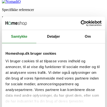
Specifikke referencer
Lev. varenr.
100002748
EAN
8720165898398
EAN-13
Samtykke
Detaljer
Om
8720165898398
Skriv produktanmeldelse
Homeshop.dk bruger cookies
Ingen kundeanmeldelser for øjeblikket
Vi bruger cookies til at tilpasse vores indhold og
×
annoncer, til at vise dig funktioner til sociale medier og til
at analysere vores trafik. Vi deler også oplysninger om
din brug af vores hjemmeside med vores partnere inden
NomadiQ Beskyttelsestaske med lomme til Gasgrill -
for sociale medier, annonceringspartnere og
Rød
analysepartnere. Vores partnere kan kombinere disse
data med andre oplysninger, du har givet dem, eller som
de har indsamlet fra din brug af deres tjenester.