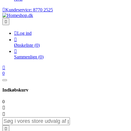

Kundeservice:
8770 2525


Log ind

Ønskeliste
(
0
)

Sammenlign
(
0
)

0
Indkøbskurv
0


