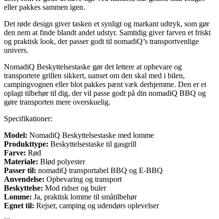
eller pakkes sammen igen.
Det røde design giver tasken et synligt og markant udtryk, som gør
den nem at finde blandt andet udstyr. Samtidig giver farven et friskt
og praktisk look, der passer godt til nomadiQ’s transportvenlige
univers.
NomadiQ Beskyttelsestaske gør det lettere at opbevare og
transportere grillen sikkert, uanset om den skal med i bilen,
campingvognen eller blot pakkes pænt væk derhjemme. Den er et
oplagt tilbehør til dig, der vil passe godt på din nomadiQ BBQ og
gøre transporten mere overskuelig.
Specifikationer:
Model:
NomadiQ Beskyttelsestaske med lomme
Produkttype:
Beskyttelsestaske til gasgrill
Farve:
Rød
Materiale:
Blød polyester
Passer til:
nomadiQ transportabel BBQ og E-BBQ
Anvendelse:
Opbevaring og transport
Beskyttelse:
Mod ridser og buler
Lomme:
Ja, praktisk lomme til småtilbehør
Egnet til:
Rejser, camping og udendørs oplevelser