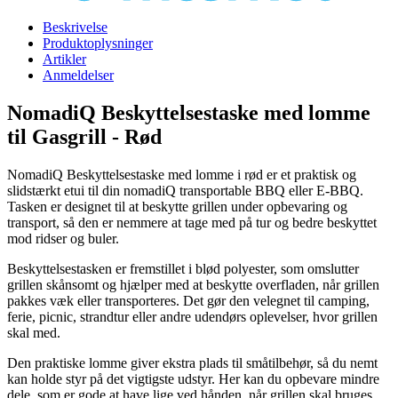
Beskrivelse
Produktoplysninger
Artikler
Anmeldelser
NomadiQ Beskyttelsestaske med lomme
til Gasgrill - Rød
NomadiQ Beskyttelsestaske med lomme i rød er et praktisk og
slidstærkt etui til din nomadiQ transportable BBQ eller E-BBQ.
Tasken er designet til at beskytte grillen under opbevaring og
transport, så den er nemmere at tage med på tur og bedre beskyttet
mod ridser og buler.
Beskyttelsestasken er fremstillet i blød polyester, som omslutter
grillen skånsomt og hjælper med at beskytte overfladen, når grillen
pakkes væk eller transporteres. Det gør den velegnet til camping,
ferie, picnic, strandtur eller andre udendørs oplevelser, hvor grillen
skal med.
Den praktiske lomme giver ekstra plads til småtilbehør, så du nemt
kan holde styr på det vigtigste udstyr. Her kan du opbevare mindre
dele, som er gode at have lige ved hånden, når grillen skal bruges