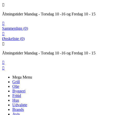

Åbningstider Mandag - Torsdag 10 -16 og Fredag 10 - 15

Sammenlign
(
0
)

Ønskeliste
(
0
)

Åbningstider Mandag - Torsdag 10 -16 og Fredag 10 - 15


Mega Menu
Grill
Olie
Byggeri
Fritid
Hus
Udvalgte
Brands
Avis