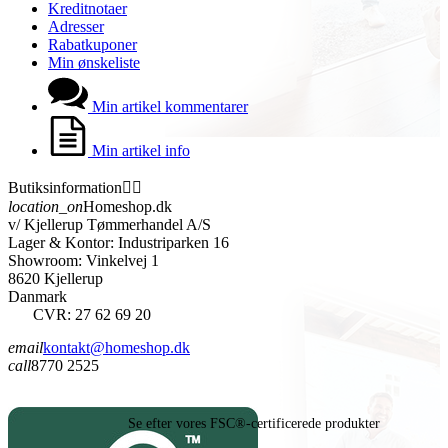
Kreditnotaer
Adresser
Rabatkuponer
Min ønskeliste
Min artikel kommentarer
Min artikel info
Butiksinformation


location_on
Homeshop.dk
v/ Kjellerup Tømmerhandel A/S
Lager & Kontor: Industriparken 16
Showroom: Vinkelvej 1
8620 Kjellerup
Danmark
CVR: 27 62 69 20
email
kontakt@homeshop.dk
call
8770 2525
Se efter vores FSC®-certificerede produkter