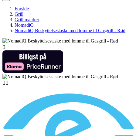
Forside
Grill
Grill mærker
NomadiQ
NomadiQ Beskyttelsestaske med lomme til Gasgrill - Rød


