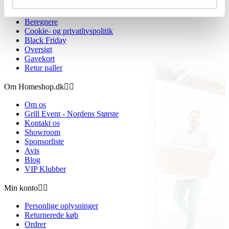
Handelsbetingelser
Fortrydelsesret
Beregnere
Cookie- og privatlivspolitik
Black Friday
Oversigt
Gavekort
Retur paller
Om Homeshop.dk


Om os
Grill Event - Nordens Største
Kontakt os
Showroom
Sponsorliste
Avis
Blog
VIP Klubber
Min konto


Personlige oplysninger
Returnerede køb
Ordrer