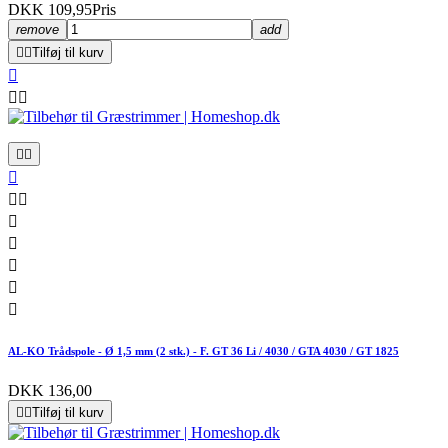
DKK 109,95
Pris
remove
add


Tilføj til kurv













AL-KO Trådspole - Ø 1,5 mm (2 stk.) - F. GT 36 Li / 4030 / GTA 4030 / GT 1825
DKK 136,00


Tilføj til kurv