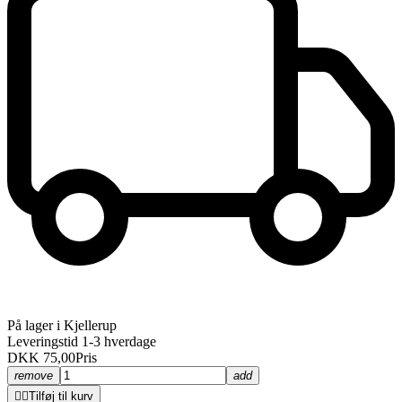
På lager i Kjellerup
Leveringstid 1-3 hverdage
DKK 75,00
Pris
remove
add


Tilføj til kurv