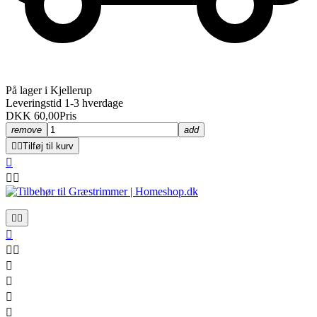
På lager i Kjellerup
Leveringstid 1-3 hverdage
DKK 60,00
Pris
remove
add


Tilføj til kurv











