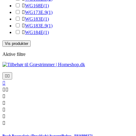

WG168E
(1)

WG173E.9
(1)

WG183E
(1)

WG183E.9
(1)

WG184E
(1)
Vis produkter
Aktive filtre










Bosch Reservekniv (Durablade) Systemtilbehør - F016800371