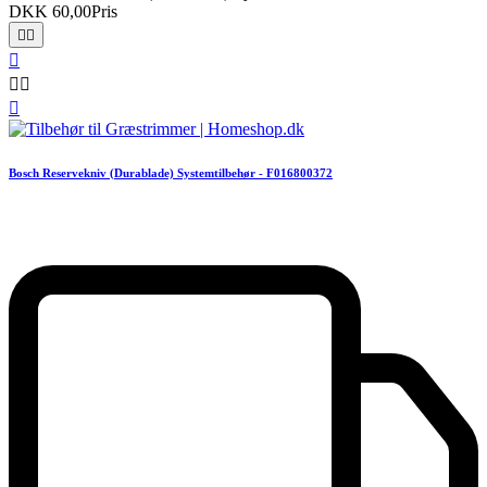
DKK 60,00
Pris






Bosch Reservekniv (Durablade) Systemtilbehør - F016800372