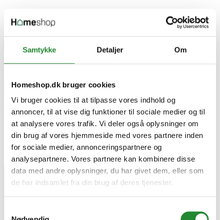
Tilbehør til Græstrimmer
Bosch Sikkerhedsplastkniv 26 cm Systemtilbehør - F016800183
DKK 65,00
Pris


Samtykke
Detaljer
Om




Homeshop.dk bruger cookies
Vi bruger cookies til at tilpasse vores indhold og
Bosch Sikkerhedsplastkniv 26 cm Systemtilbehør - F016800183
annoncer, til at vise dig funktioner til sociale medier og til
at analysere vores trafik. Vi deler også oplysninger om
din brug af vores hjemmeside med vores partnere inden
for sociale medier, annonceringspartnere og
analysepartnere. Vores partnere kan kombinere disse
data med andre oplysninger, du har givet dem, eller som
de har indsamlet fra din brug af deres tjenester.
Samtykkevalg
Nødvendig