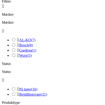
Filtrer

Mærker
Mærker


AL-KO
(7)

Bosch
(8)

Gardena
(1)

Worx
(5)
Status
Status


På lager
(16)

Bestillingsvare
(21)
Produkttype