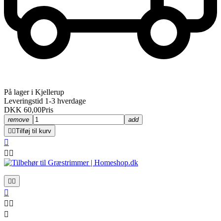
På lager i Kjellerup
Leveringstid 1-3 hverdage
DKK 60,00
Pris
remove
add


Tilføj til kurv








