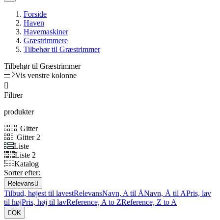
Forside
Haven
Havemaskiner
Græstrimmere
Tilbehør til Græstrimmer
Tilbehør til Græstrimmer
Vis venstre kolonne

Filtrer
produkter
Gitter
Gitter 2
Liste
Liste 2
Katalog
Sorter efter:
Relevans

Tilbud, højest til lavest
Relevans
Navn, A til Å
Navn, Å til A
Pris, lav
til høj
Pris, høj til lav
Reference, A to Z
Reference, Z to A

OK