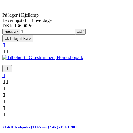
På lager i Kjellerup
Leveringstid 1-3 hverdage
DKK 136,00
Pris
remove
add


Tilføj til kurv













AL-KO Trådspole - Ø 1,65 mm (2 stk.) - F. GT 2000