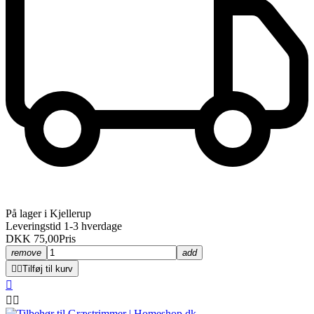
På lager i Kjellerup
Leveringstid 1-3 hverdage
DKK 75,00
Pris
remove
add


Tilføj til kurv


