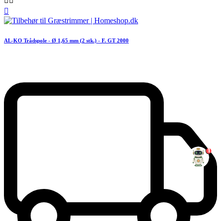



AL-KO Trådspole - Ø 1,65 mm (2 stk.) - F. GT 2000
1