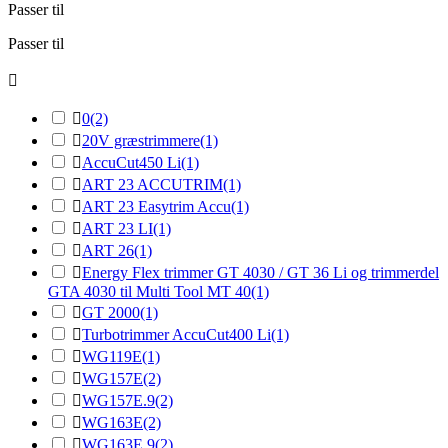
Passer til
Passer til


0
(2)

20V græstrimmere
(1)

AccuCut450 Li
(1)

ART 23 ACCUTRIM
(1)

ART 23 Easytrim Accu
(1)

ART 23 LI
(1)

ART 26
(1)

Energy Flex trimmer GT 4030 / GT 36 Li og trimmerdel
GTA 4030 til Multi Tool MT 40
(1)

GT 2000
(1)

Turbotrimmer AccuCut400 Li
(1)

WG119E
(1)

WG157E
(2)

WG157E.9
(2)

WG163E
(2)

WG163E.9
(2)