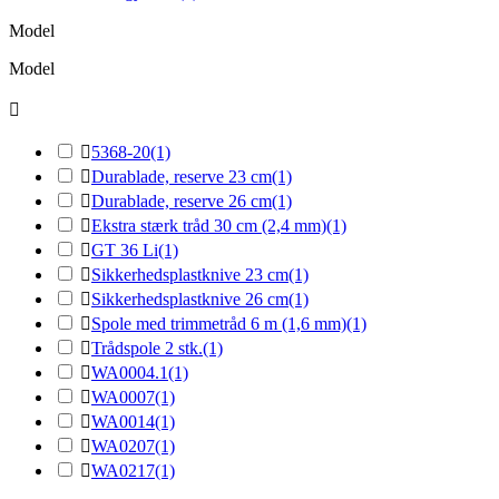
Model
Model


5368-20
(1)

Durablade, reserve 23 cm
(1)

Durablade, reserve 26 cm
(1)

Ekstra stærk tråd 30 cm (2,4 mm)
(1)

GT 36 Li
(1)

Sikkerhedsplastknive 23 cm
(1)

Sikkerhedsplastknive 26 cm
(1)

Spole med trimmetråd 6 m (1,6 mm)
(1)

Trådspole 2 stk.
(1)

WA0004.1
(1)

WA0007
(1)

WA0014
(1)

WA0207
(1)

WA0217
(1)