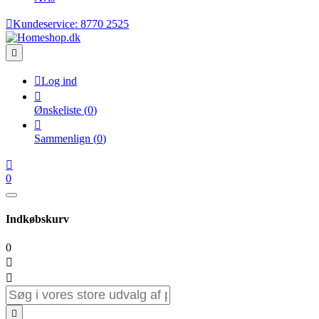

Kundeservice:
8770 2525


Log ind

Ønskeliste
(
0
)

Sammenlign
(
0
)

0
Indkøbskurv
0


