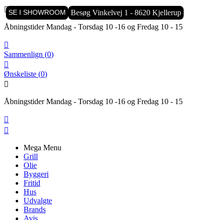

SE I SHOWROOM
Besøg Vinkelvej 1 - 8620 Kjellerup
Åbningstider Mandag - Torsdag 10 -16 og Fredag 10 - 15

Sammenlign
(
0
)

Ønskeliste
(
0
)

Åbningstider Mandag - Torsdag 10 -16 og Fredag 10 - 15


Mega Menu
Grill
Olie
Byggeri
Fritid
Hus
Udvalgte
Brands
Avis