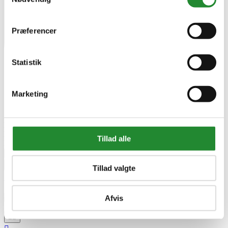
Præferencer
Statistik
Marketing
På lager i Kjellerup
Leveringstid 1-3 hverdage
Tillad alle
DKK 65,00
Pris
remove
add


Tilføj til kurv
Tillad valgte



Afvis

