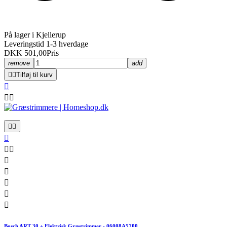
På lager i Kjellerup
Leveringstid 1-3 hverdage
DKK 501,00
Pris
remove
add


Tilføj til kurv













Bosch ART 30 + Elektrisk Græstrimmer - 06008A5700