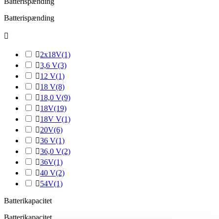
Batterispænding
Batterispænding


2x18V
(1)

3,6 V
(3)

12 V
(1)

18 V
(8)

18,0 V
(9)

18V
(19)

18V V
(1)

20V
(6)

36 V
(1)

36,0 V
(2)

36V
(1)

40 V
(2)

54V
(1)
Batterikapacitet
Batterikapacitet