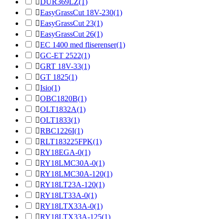

DUR369LZ
(1)

EasyGrassCut 18V-230
(1)

EasyGrassCut 23
(1)

EasyGrassCut 26
(1)

EC 1400 med fliserenser
(1)

GC-ET 2522
(1)

GRT 18V-33
(1)

GT 1825
(1)

Isio
(1)

OBC1820B
(1)

OLT1832A
(1)

OLT1833
(1)

RBC1226I
(1)

RLT183225FPK
(1)

RY18EGA-0
(1)

RY18LMC30A-0
(1)

RY18LMC30A-120
(1)

RY18LT23A-120
(1)

RY18LT33A-0
(1)

RY18LTX33A-0
(1)

RY18LTX33A-125
(1)