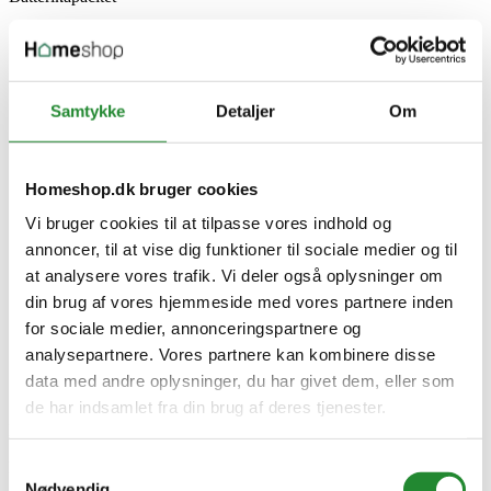


&gt;&equals; 2,0 Ah
(1)

0
(1)
Samtykke
Detaljer
Om

1,5 Ah
(2)

1,5-6,0 Ah
(6)

1,500 Ah
(2)
Homeshop.dk bruger cookies

2 Ah
(11)

2,0 / 4,0 Ah
(1)
Vi bruger cookies til at tilpasse vores indhold og

2,0 Ah
(6)
annoncer, til at vise dig funktioner til sociale medier og til

2,5 / 4,0 / 5,0 / 6,0 Ah
(1)
at analysere vores trafik. Vi deler også oplysninger om

2,5 Ah
(3)
din brug af vores hjemmeside med vores partnere inden

2-8
(1)
for sociale medier, annonceringspartnere og

3,0 Ah
(1)
analysepartnere. Vores partnere kan kombinere disse

4 Ah
(1)
data med andre oplysninger, du har givet dem, eller som

5 Ah
(2)
de har indsamlet fra din brug af deres tjenester.
Drivmiddel
Samtykkevalg
Drivmiddel
Nødvendig