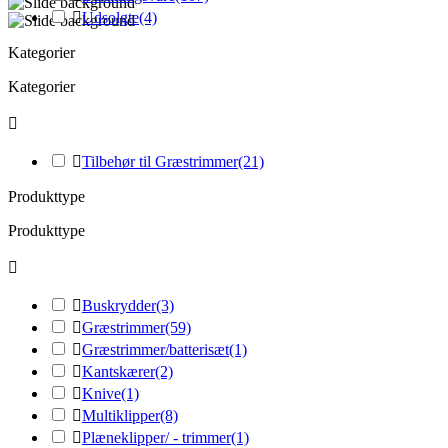

Udsolgte
(4)
Kategorier
Kategorier


Tilbehør til Græstrimmer
(21)
Produkttype
Produkttype


Buskrydder
(3)

Græstrimmer
(59)

Græstrimmer/batterisæt
(1)

Kantskærer
(2)

Knive
(1)

Multiklipper
(8)

Plæneklipper/ - trimmer
(1)