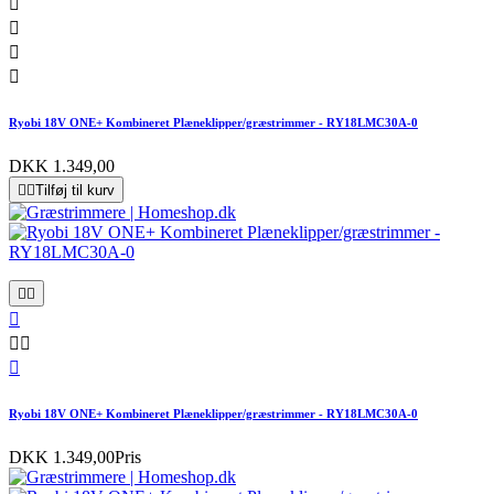




Ryobi 18V ONE+ Kombineret Plæneklipper/græstrimmer - RY18LMC30A-0
DKK 1.349,00


Tilføj til kurv






Ryobi 18V ONE+ Kombineret Plæneklipper/græstrimmer - RY18LMC30A-0
DKK 1.349,00
Pris