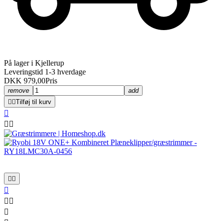
På lager i Kjellerup
Leveringstid 1-3 hverdage
DKK 979,00
Pris
remove
add


Tilføj til kurv








