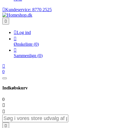

Kundeservice:
8770 2525


Log ind

Ønskeliste
(
0
)

Sammenlign
(
0
)

0
Indkøbskurv
0


