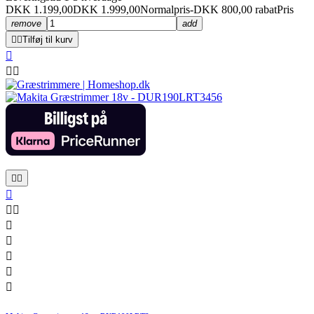
DKK 1.199,00
DKK 1.999,00
Normalpris
-DKK 800,00 rabat
Pris
remove
add


Tilføj til kurv












