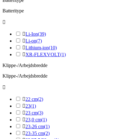
Batteritype
Batteritype


Li-Ion
(39)

Li-on
(7)

Lithium-ion
(10)

XR-FLEXVOLT
(1)
Klippe-/Arbejdsbredde
Klippe-/Arbejdsbredde


22 cm
(2)

23
(1)

23 cm
(3)

23,0 cm
(1)

23-26 cm
(1)

23-35 cm
(2)