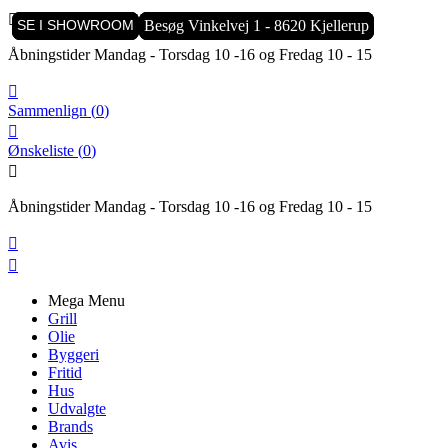

SE I SHOWROOM
SE I SHOWROOM
SE I SHOWROOM
Besøg Vinkelvej 1 - 8620 Kjellerup
Besøg Vinkelvej 1 - 8620 Kjellerup
Besøg Vinkelvej 1 - 8620 Kjellerup
Åbningstider Mandag - Torsdag 10 -16 og Fredag 10 - 15

Sammenlign
(
0
)

Ønskeliste
(
0
)

Åbningstider Mandag - Torsdag 10 -16 og Fredag 10 - 15


Mega Menu
Grill
Olie
Byggeri
Fritid
Hus
Udvalgte
Brands
Avis