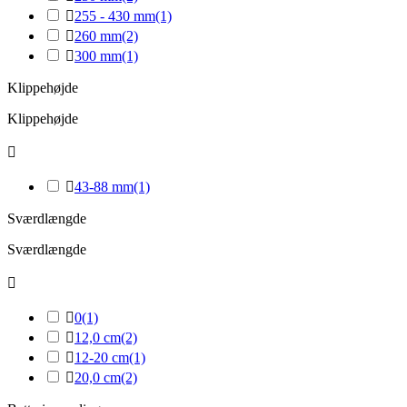

255 - 430 mm
(1)

260 mm
(2)

300 mm
(1)
Klippehøjde
Klippehøjde


43-88 mm
(1)
Sværdlængde
Sværdlængde


0
(1)

12,0 cm
(2)

12-20 cm
(1)

20,0 cm
(2)