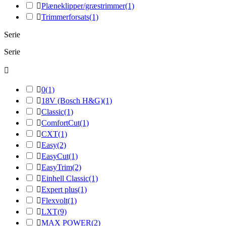

Plæneklipper/græstrimmer
(1)

Trimmerforsats
(1)
Serie
Serie


0
(1)

18V (Bosch H&G)
(1)

Classic
(1)

ComfortCut
(1)

CXT
(1)

Easy
(2)

EasyCut
(1)

EasyTrim
(2)

Einhell Classic
(1)

Expert plus
(1)

Flexvolt
(1)

LXT
(9)

MAX POWER
(2)