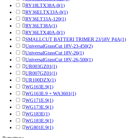

RY18LTX38A-0
(1)

RY36ELTX33A-0
(1)

RY36LT33A-120
(1)

RY36LT38A
(1)

RY36LTX40A-0
(1)

SMALLCUT BATTERI TRIMER 23/18V P4A
(1)

UniversalGrassCut 18V-23-450
(2)

UniversalGrassCut 18V-26
(1)

UniversalGrassCut 18V-26-500
(1)

UR003GZ01
(1)

UR007GZ01
(1)

UR100DZX
(1)

WG163E.9
(1)

WG163E.9 + WA3601
(1)

WG171E.9
(1)

WG173E.9
(1)

WG183E
(1)

WG183E.9
(1)

WG801E.9
(1)