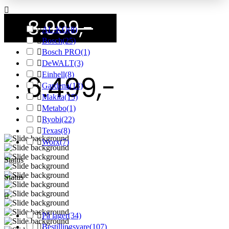

8.999,-

AL-KO
(8)

Bosch
(25)

Bosch PRO
(1)

DeWALT
(3)
6.499,-

Einhell
(8)

Gardena
(13)

Makita
(15)

Metabo
(1)

Ryobi
(22)

Texas
(8)

Worx
(7)
Status
Status


På lager
(34)

Bestillingsvare
(107)