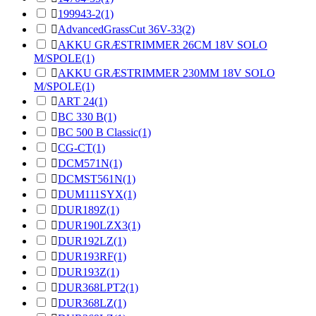

199943-2
(1)

AdvancedGrassCut 36V-33
(2)

AKKU GRÆSTRIMMER 26CM 18V SOLO
M/SPOLE
(1)

AKKU GRÆSTRIMMER 230MM 18V SOLO
M/SPOLE
(1)

ART 24
(1)

BC 330 B
(1)

BC 500 B Classic
(1)

CG-CT
(1)

DCM571N
(1)

DCMST561N
(1)

DUM111SYX
(1)

DUR189Z
(1)

DUR190LZX3
(1)

DUR192LZ
(1)

DUR193RF
(1)

DUR193Z
(1)

DUR368LPT2
(1)

DUR368LZ
(1)