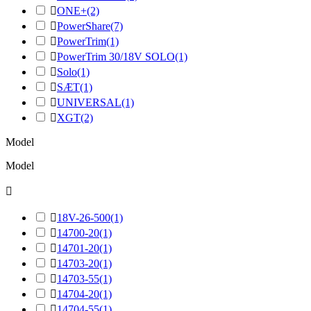

ONE+
(2)

PowerShare
(7)

PowerTrim
(1)

PowerTrim 30/18V SOLO
(1)

Solo
(1)

SÆT
(1)

UNIVERSAL
(1)

XGT
(2)
Model
Model


18V-26-500
(1)

14700-20
(1)

14701-20
(1)

14703-20
(1)

14703-55
(1)

14704-20
(1)

14704-55
(1)