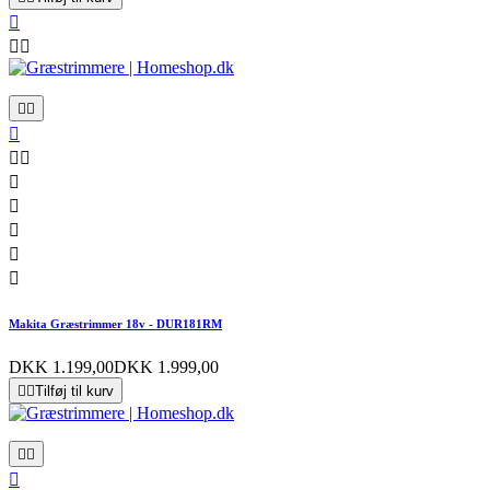













Makita Græstrimmer 18v - DUR181RM
DKK 1.199,00
DKK 1.999,00


Tilføj til kurv


