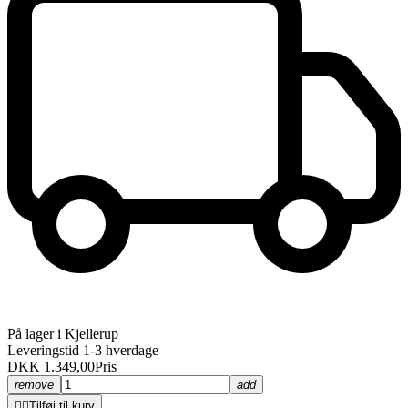
På lager i Kjellerup
Leveringstid 1-3 hverdage
DKK 1.349,00
Pris
remove
add


Tilføj til kurv