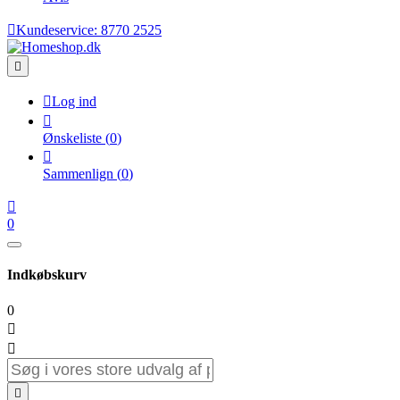

Kundeservice:
8770 2525


Log ind

Ønskeliste
(
0
)

Sammenlign
(
0
)

0
Indkøbskurv
0


