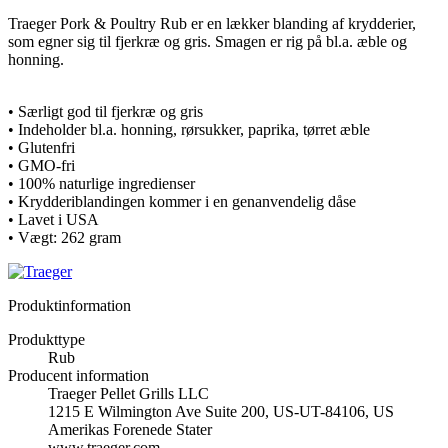
Traeger Pork & Poultry Rub er en lækker blanding af krydderier,
som egner sig til fjerkræ og gris. Smagen er rig på bl.a. æble og
honning.
• Særligt god til fjerkræ og gris
• Indeholder bl.a. honning, rørsukker, paprika, tørret æble
• Glutenfri
• GMO-fri
• 100% naturlige ingredienser
• Krydderiblandingen kommer i en genanvendelig dåse
• Lavet i USA
• Vægt: 262 gram
Produktinformation
Produkttype
Rub
Producent information
Traeger Pellet Grills LLC
1215 E Wilmington Ave Suite 200, US-UT-84106, US
Amerikas Forenede Stater
www.traeger.com