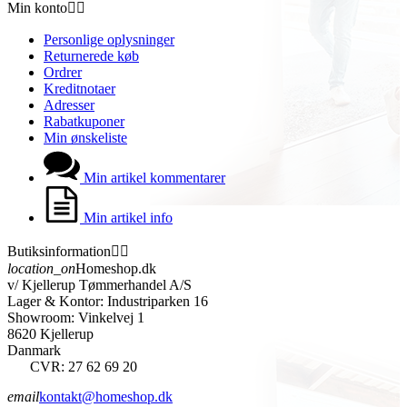
Min konto


Personlige oplysninger
Returnerede køb
Ordrer
Kreditnotaer
Adresser
Rabatkuponer
Min ønskeliste
Min artikel kommentarer
Min artikel info
Butiksinformation


location_on
Homeshop.dk
v/ Kjellerup Tømmerhandel A/S
Lager & Kontor: Industriparken 16
Showroom: Vinkelvej 1
8620 Kjellerup
Danmark
CVR: 27 62 69 20
email
kontakt@homeshop.dk