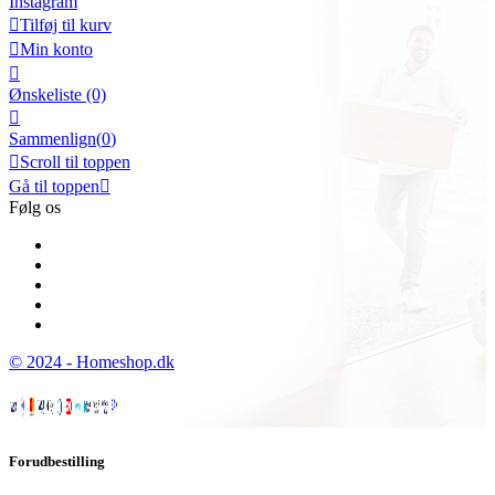
Instagram

Tilføj til kurv

Min konto

Ønskeliste
(0)

Sammenlign(
0
)

Scroll til toppen
Gå til toppen

Følg os
© 2024 - Homeshop.dk
Forudbestilling