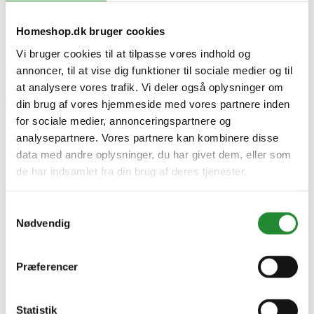
Traeger Pork & Poultry Rub, 262 gr.
Homeshop.dk bruger cookies
Vi bruger cookies til at tilpasse vores indhold og
annoncer, til at vise dig funktioner til sociale medier og til
at analysere vores trafik. Vi deler også oplysninger om
Traeger Pork & Poultry Rub,
din brug af vores hjemmeside med vores partnere inden
for sociale medier, annonceringspartnere og
200gr.
analysepartnere. Vores partnere kan kombinere disse
data med andre oplysninger, du har givet dem, eller som
DKK 139,00
Inkl. moms
de har indsamlet fra din brug af deres tjenester.
Samtykkevalg
Nødvendig
Præferencer
Statistik