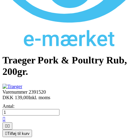
Traeger Pork & Poultry Rub,
200gr.
Varenummer
2391520
DKK 139,00
Inkl. moms
Antal:




Tilføj til kurv