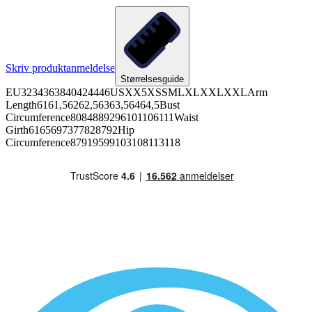
Skriv produktanmeldelse
Størrelsesguide
EU3234363840424446USXX5XSSMLXLXXLXXLArm
Length6161,56262,56363,56464,5Bust
Circumference8084889296101106111Waist
Girth6165697377828792Hip
Circumference87919599103108113118