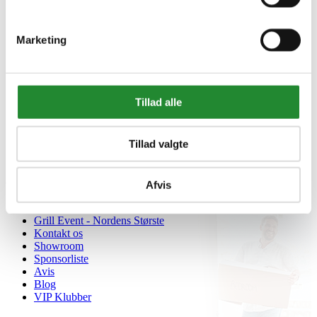
Marketing
Information


Handelsbetingelser
Fortrydelsesret
Beregnere
Tillad alle
Cookie- og privatlivspolitik
Black Friday
Oversigt
Tillad valgte
Gavekort
Retur paller
Om Homeshop.dk


Afvis
Om os
Grill Event - Nordens Største
Kontakt os
Showroom
Sponsorliste
Avis
Blog
VIP Klubber