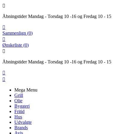

Åbningstider Mandag - Torsdag 10 -16 og Fredag 10 - 15

Sammenlign
(
0
)

Ønskeliste
(
0
)

Åbningstider Mandag - Torsdag 10 -16 og Fredag 10 - 15


Mega Menu
Grill
Olie
Byggeri
Fritid
Hus
Udvalgte
Brands
Avis