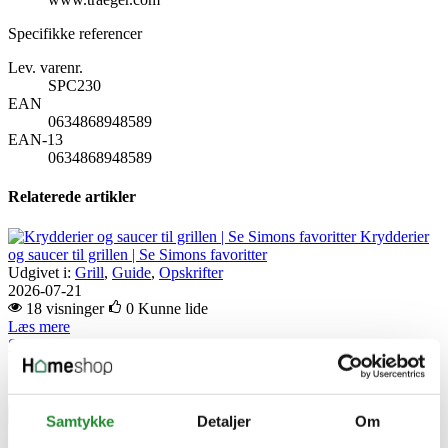
Specifikke referencer
Lev. varenr.
SPC230
EAN
0634868948589
EAN-13
0634868948589
Relaterede artikler
Krydderier
og saucer til grillen | Se Simons favoritter
Udgivet i:
Grill
,
Guide
,
Opskrifter
2026-07-21
18 visninger
0
Kunne lide
Læs mere
Skriv produktanmeldelse
Ingen kundeanmeldelser for øjeblikket
×
Samtykke
Detaljer
Om