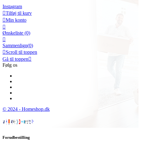
Instagram

Tilføj til kurv

Min konto

Ønskeliste
(0)

Sammenlign(
0
)

Scroll til toppen
Gå til toppen

Følg os
© 2024 - Homeshop.dk
Forudbestilling