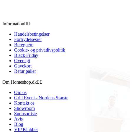
Information


Handelsbetingelser
Fortrydelsesret
Beregnere
Cookie- og privatlivspolitik
Black Friday
Oversigt
Gavekort
Retur paller
Om Homeshop.dk


Om os
Grill Event - Nordens Største
Kontakt os
Showroom
Sponsorliste
Avis
Blog
VIP Klubber