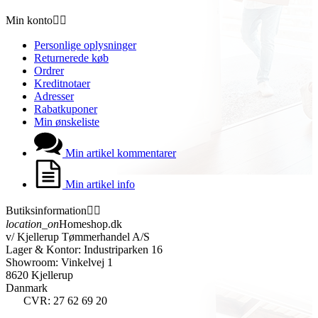
Min konto


Personlige oplysninger
Returnerede køb
Ordrer
Kreditnotaer
Adresser
Rabatkuponer
Min ønskeliste
Min artikel kommentarer
Min artikel info
Butiksinformation


location_on
Homeshop.dk
v/ Kjellerup Tømmerhandel A/S
Lager & Kontor: Industriparken 16
Showroom: Vinkelvej 1
8620 Kjellerup
Danmark
CVR: 27 62 69 20