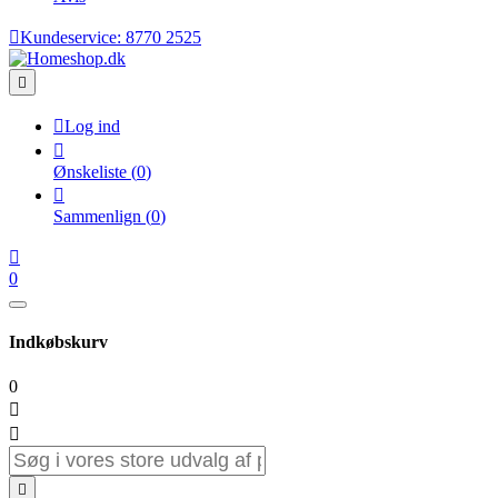

Kundeservice:
8770 2525


Log ind

Ønskeliste
(
0
)

Sammenlign
(
0
)

0
Indkøbskurv
0


