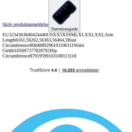
Skriv produktanmeldelse
Størrelsesguide
EU3234363840424446USXX5XSSMLXLXXLXXLArm
Length6161,56262,56363,56464,5Bust
Circumference8084889296101106111Waist
Girth6165697377828792Hip
Circumference87919599103108113118