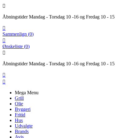

Åbningstider Mandag - Torsdag 10 -16 og Fredag 10 - 15

Sammenlign
(
0
)

Ønskeliste
(
0
)

Åbningstider Mandag - Torsdag 10 -16 og Fredag 10 - 15


Mega Menu
Grill
Olie
Byggeri
Fritid
Hus
Udvalgte
Brands
Avis