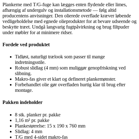
Plankerne med T/G-fuge kan lægges enten flydende eller limes,
afhængig af undergulv og installationsmetode — følg altid
producentens anvisninger. Den olierede overflade kræver løbende
vedligeholdelse med egnede olieprodukter for at bevare udseende og
beskytte træet. Undgå langvarig fugtpåvirkning og brug filtpuder
under møbler for at minimere ridser.
Fordele ved produktet
Tidløst, naturligt trælook som passer til mange
indretningsstile.
Robust slidlag (4 mm) som muliggør genopfriskning ved
slibning.
Makro-fas giver et klart og defineret plankemønster.
Forbehandlet olie gør overfladen hurtig klar til brug efter
montage.
Pakken indeholder
8 stk. planker pr. pakke
1,16 m² pr. pakke
Plankestørrelse: 15 x 190 x 760 mm
Slidlag: 4 mm
T/G med 4-sidet makro-fas