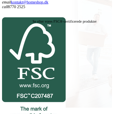
email
kontakt@homeshop.dk
call
8770 2525
Se efter vores FSC®-certificerede produkter