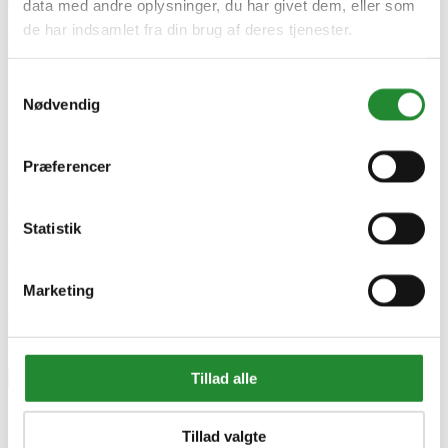
data med andre oplysninger, du har givet dem, eller som
Træsort
Eg
de har indsamlet fra din brug af deres tjenester.
Producent information
MOLAND A/S
Strandvejen 16, 7800 Skive
Samtykkevalg
Danmark
Nødvendig
https://moland.dk/
Specifikke referencer
Præferencer
Lev. varenr.
14922662
EAN
Statistik
5705569049822
EAN-13
5705569049822
Marketing
Skriv produktanmeldelse
Ingen kundeanmeldelser for øjeblikket
Tillad alle
×
Tillad valgte