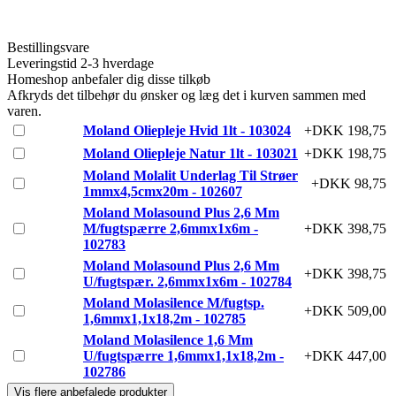
Bestillingsvare
Leveringstid 2-3 hverdage
Homeshop anbefaler dig disse tilkøb
Afkryds det tilbehør du ønsker og læg det i kurven sammen med
varen.
Moland Oliepleje Hvid 1lt - 103024
+DKK 198,75
Moland Oliepleje Natur 1lt - 103021
+DKK 198,75
Moland Molalit Underlag Til Strøer
+DKK 98,75
1mmx4,5cmx20m - 102607
Moland Molasound Plus 2,6 Mm
M/fugtspærre 2,6mmx1x6m -
+DKK 398,75
102783
Moland Molasound Plus 2,6 Mm
+DKK 398,75
U/fugtspær. 2,6mmx1x6m - 102784
Moland Molasilence M/fugtsp.
+DKK 509,00
1,6mmx1,1x18,2m - 102785
Moland Molasilence 1,6 Mm
U/fugtspærre 1,6mmx1,1x18,2m -
+DKK 447,00
102786
Vis flere anbefalede produkter