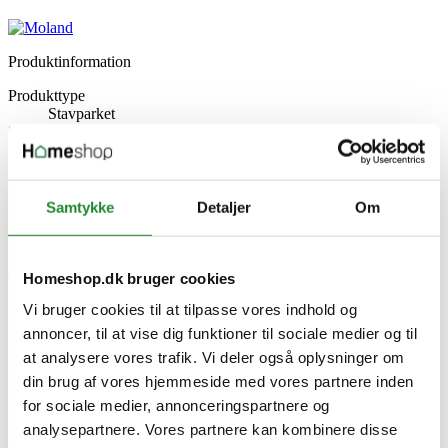
Produktinformation
Produkttype
Stavparket
Serie
Living
Stk pr enhed
8
Antal pr. palle
Samtykke
Detaljer
Om
48
M2 pr. palle
55.68
Overflade
Homeshop.dk bruger cookies
Olie
Vi bruger cookies til at tilpasse vores indhold og
M2 pr. pakke
1.16
annoncer, til at vise dig funktioner til sociale medier og til
Klasse
at analysere vores trafik. Vi deler også oplysninger om
0
din brug af vores hjemmeside med vores partnere inden
Kliksystem
T/G
for sociale medier, annonceringspartnere og
Slidlag
analysepartnere. Vores partnere kan kombinere disse
4