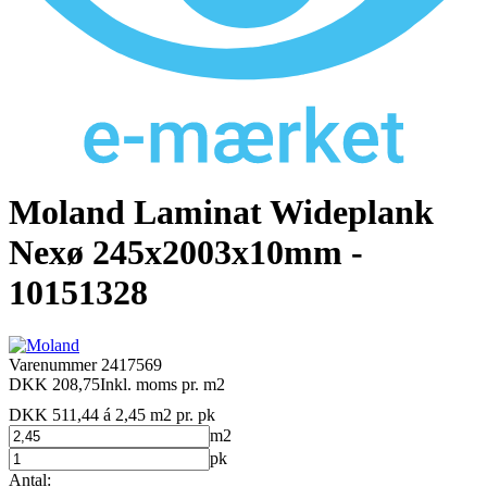
Moland Laminat Wideplank
Nexø 245x2003x10mm -
10151328
Varenummer
2417569
DKK 208,75
Inkl. moms
pr. m2
DKK 511,44 á 2,45 m2
pr. pk
m2
pk
Antal: