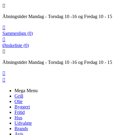

Åbningstider Mandag - Torsdag 10 -16 og Fredag 10 - 15

Sammenlign
(
0
)

Ønskeliste
(
0
)

Åbningstider Mandag - Torsdag 10 -16 og Fredag 10 - 15


Mega Menu
Grill
Olie
Byggeri
Fritid
Hus
Udvalgte
Brands
Avis