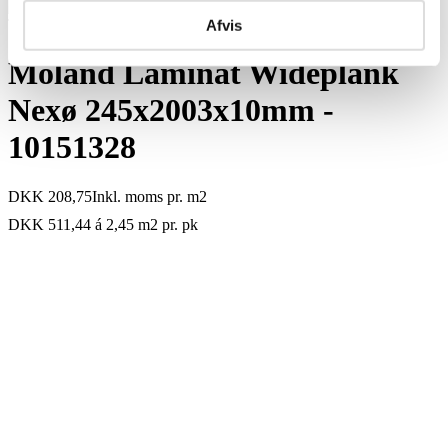
Afvis
Moland Laminat Wideplank
Nexø 245x2003x10mm -
10151328
DKK 208,75
Inkl. moms
pr. m2
DKK 511,44 á 2,45 m2
pr. pk