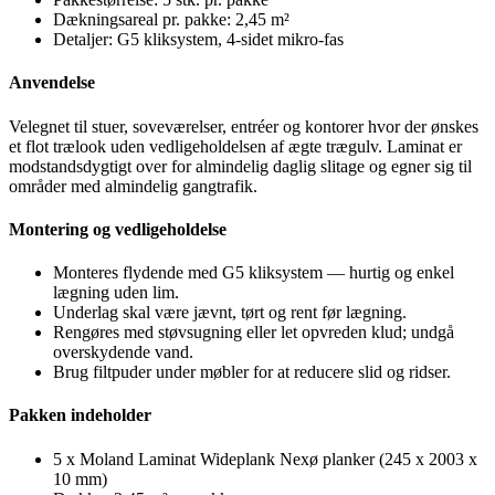
Dækningsareal pr. pakke: 2,45 m²
Detaljer: G5 kliksystem, 4-sidet mikro-fas
Anvendelse
Velegnet til stuer, soveværelser, entréer og kontorer hvor der ønskes
et flot trælook uden vedligeholdelsen af ægte trægulv. Laminat er
modstandsdygtigt over for almindelig daglig slitage og egner sig til
områder med almindelig gangtrafik.
Montering og vedligeholdelse
Monteres flydende med G5 kliksystem — hurtig og enkel
lægning uden lim.
Underlag skal være jævnt, tørt og rent før lægning.
Rengøres med støvsugning eller let opvreden klud; undgå
overskydende vand.
Brug filtpuder under møbler for at reducere slid og ridser.
Pakken indeholder
5 x Moland Laminat Wideplank Nexø planker (245 x 2003 x
10 mm)