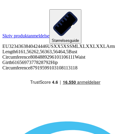
Skriv produktanmeldelse
Størrelsesguide
EU3234363840424446USXX5XSSMLXLXXLXXLArm
Length6161,56262,56363,56464,5Bust
Circumference8084889296101106111Waist
Girth6165697377828792Hip
Circumference87919599103108113118