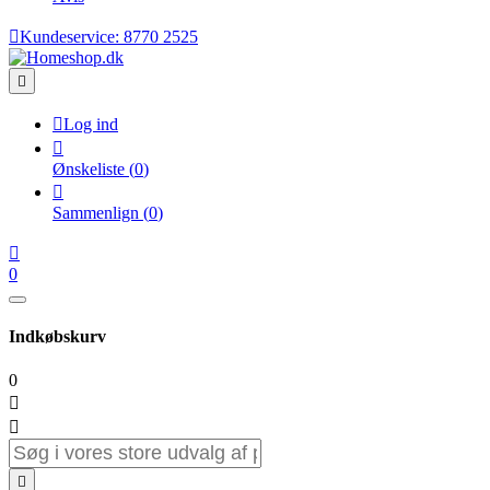

Kundeservice:
8770 2525


Log ind

Ønskeliste
(
0
)

Sammenlign
(
0
)

0
Indkøbskurv
0


