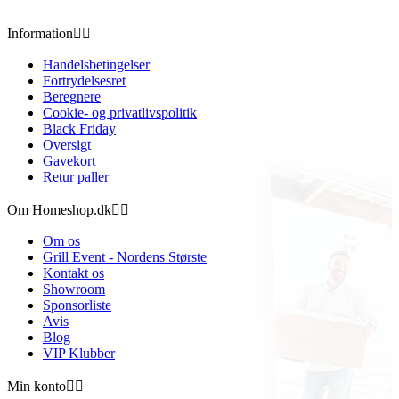
Information


Handelsbetingelser
Fortrydelsesret
Beregnere
Cookie- og privatlivspolitik
Black Friday
Oversigt
Gavekort
Retur paller
Om Homeshop.dk


Om os
Grill Event - Nordens Største
Kontakt os
Showroom
Sponsorliste
Avis
Blog
VIP Klubber
Min konto

