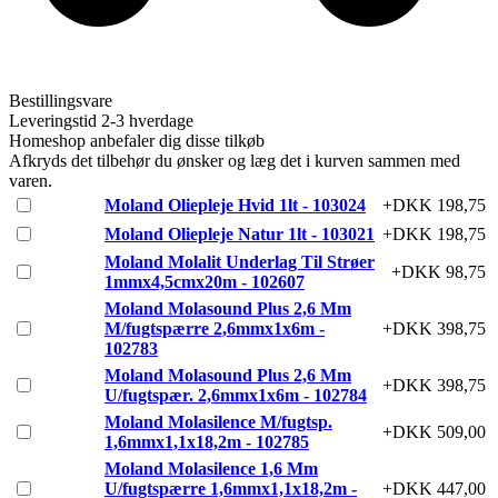
Bestillingsvare
Leveringstid 2-3 hverdage
Homeshop anbefaler dig disse tilkøb
Afkryds det tilbehør du ønsker og læg det i kurven sammen med
varen.
Moland Oliepleje Hvid 1lt - 103024
+DKK 198,75
Moland Oliepleje Natur 1lt - 103021
+DKK 198,75
Moland Molalit Underlag Til Strøer
+DKK 98,75
1mmx4,5cmx20m - 102607
Moland Molasound Plus 2,6 Mm
M/fugtspærre 2,6mmx1x6m -
+DKK 398,75
102783
Moland Molasound Plus 2,6 Mm
+DKK 398,75
U/fugtspær. 2,6mmx1x6m - 102784
Moland Molasilence M/fugtsp.
+DKK 509,00
1,6mmx1,1x18,2m - 102785
Moland Molasilence 1,6 Mm
U/fugtspærre 1,6mmx1,1x18,2m -
+DKK 447,00