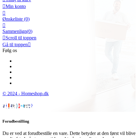

Min konto

Ønskeliste
(0)

Sammenlign(
0
)

Scroll til toppen
Gå til toppen

Følg os
© 2024 - Homeshop.dk
Forudbestilling
Du er ved at forudbestille en vare. Dette betyder at den først vil blive