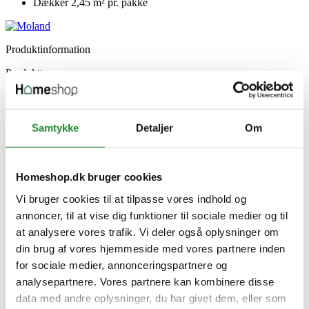
Dækker 2,45 m² pr. pakke
Produktinformation
Produkttype
Laminatgulv
Serie
Design
Model
Samtykke
Detaljer
Om
Nexø Eg
Stk pr enhed
5
Antal pr. palle
Homeshop.dk bruger cookies
36
M2 pr. palle
Vi bruger cookies til at tilpasse vores indhold og
88.2
annoncer, til at vise dig funktioner til sociale medier og til
Overflade
at analysere vores trafik. Vi deler også oplysninger om
UV Overflade
M2 pr. pakke
din brug af vores hjemmeside med vores partnere inden
2.45
for sociale medier, annonceringspartnere og
Kliksystem
analysepartnere. Vores partnere kan kombinere disse
G5
Producent information
data med andre oplysninger, du har givet dem, eller som
MOLAND A/S