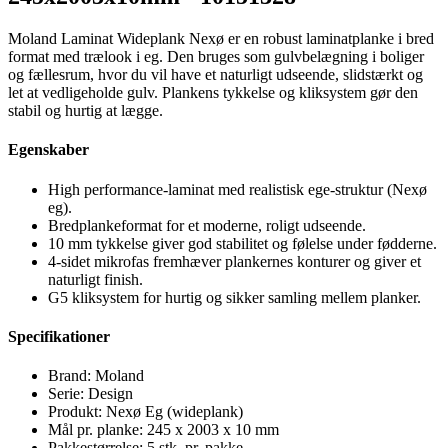
Moland Laminat Wideplank Nexø er en robust laminatplanke i bred
format med trælook i eg. Den bruges som gulvbelægning i boliger
og fællesrum, hvor du vil have et naturligt udseende, slidstærkt og
let at vedligeholde gulv. Plankens tykkelse og kliksystem gør den
stabil og hurtig at lægge.
Egenskaber
High performance-laminat med realistisk ege-struktur (Nexø
eg).
Bredplankeformat for et moderne, roligt udseende.
10 mm tykkelse giver god stabilitet og følelse under fødderne.
4-sidet mikrofas fremhæver plankernes konturer og giver et
naturligt finish.
G5 kliksystem for hurtig og sikker samling mellem planker.
Specifikationer
Brand: Moland
Serie: Design
Produkt: Nexø Eg (wideplank)
Mål pr. planke: 245 x 2003 x 10 mm
Pakkestørrelse: 5 stk. pr. pakke