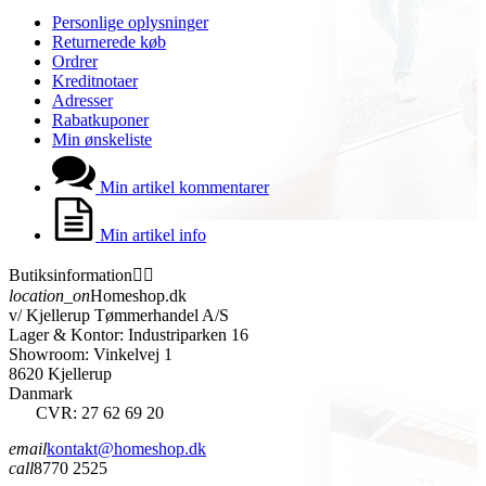
Personlige oplysninger
Returnerede køb
Ordrer
Kreditnotaer
Adresser
Rabatkuponer
Min ønskeliste
Min artikel kommentarer
Min artikel info
Butiksinformation


location_on
Homeshop.dk
v/ Kjellerup Tømmerhandel A/S
Lager & Kontor: Industriparken 16
Showroom: Vinkelvej 1
8620 Kjellerup
Danmark
CVR: 27 62 69 20
email
kontakt@homeshop.dk
call
8770 2525