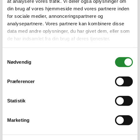
at analysere vores trafik. Vi deler også oplysninger om
Klasse
din brug af vores hjemmeside med vores partnere inden
0
Kliksystem
for sociale medier, annonceringspartnere og
G5
analysepartnere. Vores partnere kan kombinere disse
Slidlag
data med andre oplysninger, du har givet dem, eller som
3.5
Træsort
de har indsamlet fra din brug af deres tjenester.
Eg
Producent information
MOLAND A/S
Samtykkevalg
Strandvejen 16, 7800 Skive
Nødvendig
Danmark
https://moland.dk/
Præferencer
Specifikke referencer
Lev. varenr.
14960262
Statistik
EAN
5705569052716
EAN-13
Marketing
5705569052716
Skriv produktanmeldelse