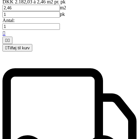
DKK 2.182,03 á 2,46 m2
pr. pk
m2
pk
Antal:




Tilføj til kurv