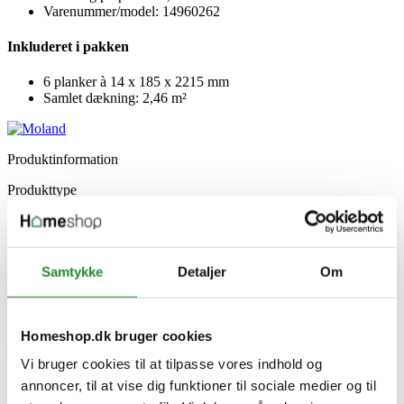
Varenummer/model: 14960262
Inkluderet i pakken
6 planker à 14 x 185 x 2215 mm
Samlet dækning: 2,46 m²
Produktinformation
Produkttype
Trægulv
Serie
Classic
Stk pr enhed
Samtykke
6
Detaljer
Om
Antal pr. palle
40
M2 pr. palle
Homeshop.dk bruger cookies
98.4
Overflade
Vi bruger cookies til at tilpasse vores indhold og
Olie
M2 pr. pakke
annoncer, til at vise dig funktioner til sociale medier og til
2.46