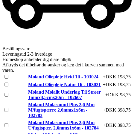
Bestillingsvare
Leveringstid 2-3 hverdage
Homeshop anbefaler dig disse tilkøb
Afkryds det tilbehør du ønsker og læg det i kurven sammen med
varen.
Moland Oliepleje Hvid 1lt - 103024
+DKK 198,75
Moland Oliepleje Natur 1lt - 103021
+DKK 198,75
Moland Molalit Underlag Til Strøer
+DKK 98,75
1mmx4,5cmx20m - 102607
Moland Molasound Plus 2,6 Mm
M/fugtspærre 2,6mmx1x6m -
+DKK 398,75
102783
Moland Molasound Plus 2,6 Mm
+DKK 398,75
U/fugtspær. 2,6mmx1x6m - 102784