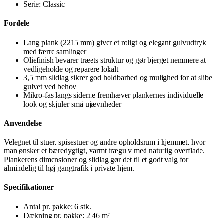
Serie: Classic
Fordele
Lang plank (2215 mm) giver et roligt og elegant gulvudtryk
med færre samlinger
Oliefinish bevarer træets struktur og gør bjerget nemmere at
vedligeholde og reparere lokalt
3,5 mm slidlag sikrer god holdbarhed og mulighed for at slibe
gulvet ved behov
Mikro-fas langs siderne fremhæver plankernes individuelle
look og skjuler små ujævnheder
Anvendelse
Velegnet til stuer, spisestuer og andre opholdsrum i hjemmet, hvor
man ønsker et bæredygtigt, varmt trægulv med naturlig overflade.
Plankerens dimensioner og slidlag gør det til et godt valg for
almindelig til høj gangtrafik i private hjem.
Specifikationer
Antal pr. pakke: 6 stk.
Dækning pr. pakke: 2,46 m²