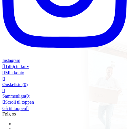
Instagram

Tilføj til kurv

Min konto

Ønskeliste
(0)

Sammenlign(
0
)

Scroll til toppen
Gå til toppen

Følg os