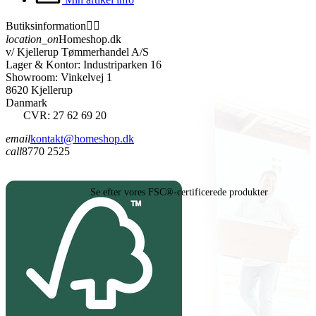
Butiksinformation


location_on
Homeshop.dk
v/ Kjellerup Tømmerhandel A/S
Lager & Kontor: Industriparken 16
Showroom: Vinkelvej 1
8620 Kjellerup
Danmark
CVR: 27 62 69 20
email
kontakt@homeshop.dk
call
8770 2525
Se efter vores FSC®-certificerede produkter