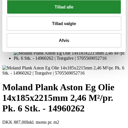
Ingen kundeanmeldelser for øjeblikket
Tillad alle
×
Tillad valgte
Afvis
Moland Plank Aston Eg Olie
14x185x2215mm 2,46 M²/pr.
Pk. 6 Stk. - 14960262
DKK 887,00
Inkl. moms
pr. m2