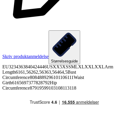
Skriv produktanmeldelse
Størrelsesguide
EU3234363840424446USXX5XSSMLXLXXLXXLArm
Length6161,56262,56363,56464,5Bust
Circumference8084889296101106111Waist
Girth6165697377828792Hip
Circumference87919599103108113118