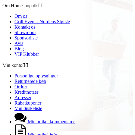
Om Homeshop.dk


Om os
Grill Event - Nordens Største
Kontakt os
Showroom
Sponsorliste
Avis
Blog
VIP Klubber
Min konto


Personlige oplysninger
Returnerede køb
Ordrer
Kreditnotaer
Adresser
Rabatkuponer
Min ønskeliste
Min artikel kommentarer
Min artikel info