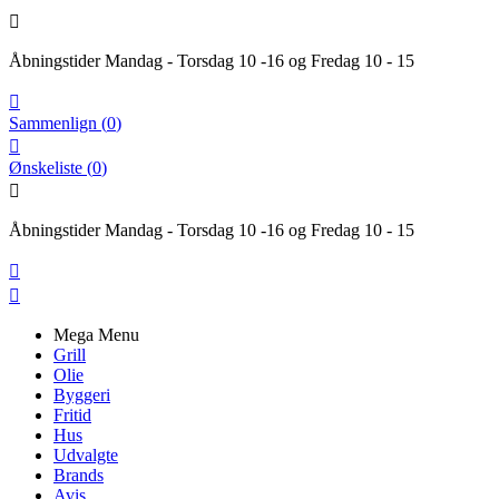

Åbningstider Mandag - Torsdag 10 -16 og Fredag 10 - 15

Sammenlign
(
0
)

Ønskeliste
(
0
)

Åbningstider Mandag - Torsdag 10 -16 og Fredag 10 - 15


Mega Menu
Grill
Olie
Byggeri
Fritid
Hus
Udvalgte
Brands
Avis