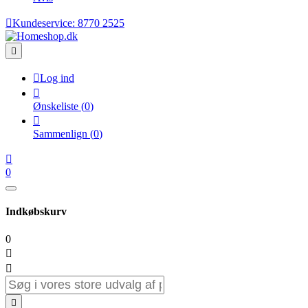

Kundeservice:
8770 2525


Log ind

Ønskeliste
(
0
)

Sammenlign
(
0
)

0
Indkøbskurv
0


