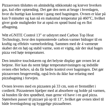
Pizzaovnen tilsluttes en almindelig stikkontakt og kræver hverken
gas, kul eller optænding. Det gør den nem at bruge i hverdagen,
hvor du hurtigt kan komme i gang med bagningen. Ovnen er klar på
kun 9 minutter og kan nå en maksimal temperatur på 460°C, hvilket
giver gode muligheder for at opnå en sprød bund og en flot
afbagning.
Witt eGNITE Control 13" er udstyret med Carbon Top Heat
Technology, hvor den topmonterede carbon-varmer bidrager til en
kraftig og effektiv varmefordeling. Sammen med de 4 varmerør
skaber det en høj og stabil varme, som er vigtig, når der skal bages
pizza ved høje temperaturer.
Den intuitive touchskærm og det belyste display gør ovnen let at
betjene. Her kan du nemt følge temperaturvisningen og indstille
ovnen efter behov, så du får bedre kontrol over bagningen. Det gør
pizzaovnen brugervenlig, også hvis du ikke har erfaring med
pizzabagning i forvejen.
Ovnen leveres med en pizzasten på 33 cm, som er fremstillet i
cordierit. Pizzastenen hjælper med at absorbere og holde på varmen,
så bunden får den sprødhed, man gerne vil have i en god pizza.
Størrelsen passer til pizzaer på op til 13", hvilket gør ovnen ideel til
både hverdagsbrug og hyggelige pizzaaftener.