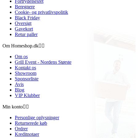
Fortrydelsesret
Beregnere
Cookie- og privatlivspolitik
Black Friday
Oversigt
Gavekort
Retur paller
Om Homeshop.dk


Om os
Grill Event - Nordens Største
Kontakt os
Showroom
Sponsorliste
Avis
Blog
VIP Klubber
Min konto


Personlige oplysninger
Returnerede køb
Ordrer
Kreditnotaer