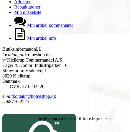
Adresser
Rabatkuponer
Min ønskeliste
Min artikel kommentarer
Min artikel info
Butiksinformation


location_on
Homeshop.dk
v/ Kjellerup Tømmerhandel A/S
Lager & Kontor: Industriparken 16
Showroom: Vinkelvej 1
8620 Kjellerup
Danmark
CVR: 27 62 69 20
email
kontakt@homeshop.dk
call
8770 2525
Se efter vores FSC®-certificerede produkter