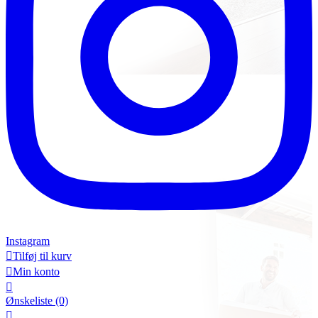
Instagram

Tilføj til kurv

Min konto

Ønskeliste
(0)
