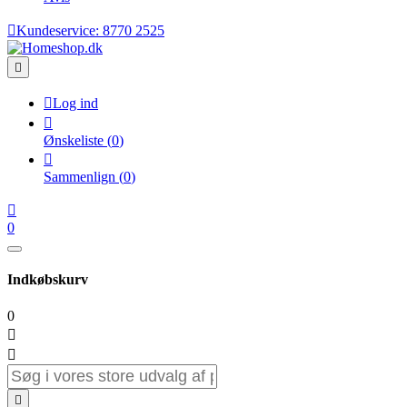

Kundeservice:
8770 2525


Log ind

Ønskeliste
(
0
)

Sammenlign
(
0
)

0
Indkøbskurv
0


