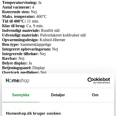
Temperaturvisning:
Ja
Antal varmerør:
4
Roterende sten:
Nej
Maks. temperatur:
460°C
Tid til 400°C:
11 min.
Klar til brug:
Ca. 9 min.
Indvendigt materiale:
Rustfrit stål
Udvendigt materiale:
Pulverlakeret koldvalset stål
Opvarmningsdesign:
Kulstof-fiberrør
Ben-type:
Sammenklappelige
Integreret opbevaringsrum:
Nej
Integrerede tilbehør:
Nej
Bærbar:
Nej
Belyst display:
Ja
Betjeningspanel:
Display
Overtræk medfølger:
Nej
Kabel medfølger:
Ja
Kabel monteret:
Ja
Pizzasten:
33 cm
Pizzasten materiale:
Cordierit
Samtykke
Detaljer
Om
Drevet af:
Elektricitet
Brændereffekt:
2,42 kW
BTU pr. brænder:
31.400
Tilslutning:
220-240V
Homeshop.dk bruger cookies
Batterier påkrævet:
Nej