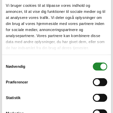
Vi bruger cookies til at tilpasse vores indhold og
annoncer, til at vise dig funktioner til sociale medier og til
Produktinformation
at analysere vores trafik. Vi deler også oplysninger om
din brug af vores hjemmeside med vores partnere inden
Farve
Sort
for sociale medier, annonceringspartnere og
Serie
analysepartnere. Vores partnere kan kombinere disse
eGNITE
data med andre oplysninger, du har givet dem, eller som
Model
CONTROL
de har indsamlet fra din brug af deres tjenester.
Grill type
El,Pizzaovn
Pizzaovn
Samtykkevalg
Producent information
Nødvendig
Witt Denmark A/S
Gødstrup Søvej 9, 7400 Herning
Danmark
Præferencer
www.wittpizza.com
Specifikke referencer
Statistik
Lev. varenr.
100002514
EAN