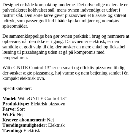
Designet er både kompakt og moderne. Det udvendige materiale er
pulverlakeret koldvalset stål, mens ovnen indvendigt er udført i
rustfrit stål. Den sorte farve giver pizzaovnen et klassisk og stilrent
udtryk, som passer godt ind i både køkkenmiljøer og udendørs
spiseområder.
De sammenklappelige ben gør ovnen praktisk i brug og nemmere at
opbevare, når den ikke er i gang. Da ovnen er elektrisk, er den
samtidig et godt valg til dig, der ønsker en mere enkel og fleksibel
løsning til pizzabagning uden at gå på kompromis med
temperaturen.
Witt eGNITE Control 13" er en smart og effektiv pizzaovn til dig,
der ønsker ægte pizzasmag, høj varme og nem betjening samlet i én
kompakt elektrisk ovn.
Specifikationer:
Model:
Witt eGNITE Control 13"
Produkttype:
Elektrisk pizzaovn
Farve:
Sort
Wi-Fi:
Nej
Kræver abonnement:
Nej
Tændingsmuligheder:
Elektrisk
Tænding:
Elektrisk