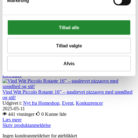
Marketing
5707582370716
EAN-13
5707582370716
Relaterede artikler
Tillad alle
Tillad valgte
Vind Witt Piccolo 13” pizzaovn og tilbehør – se den til Grill Event
2025!
Udgivet i:
Nyt fra Homeshop
,
Event
,
Konkurrencer
Afvis
2025-05-07
430 visninger
0
Kunne lide
Læs mere
Vind Witt Piccolo Rotante 16” – gasdrevet pizzaovn med sprødhed
og stil!
Udgivet i:
Nyt fra Homeshop
,
Event
,
Konkurrencer
2025-05-11
441 visninger
0
Kunne lide
Læs mere
Skriv produktanmeldelse
Ingen kundeanmeldelser for øjeblikket