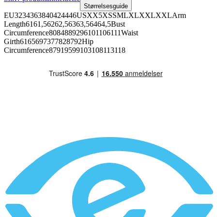
Størrelsesguide
EU3234363840424446USXX5XSSMLXLXXLXXLArm
Length6161,56262,56363,56464,5Bust
Circumference8084889296101106111Waist
Girth6165697377828792Hip
Circumference87919599103108113118