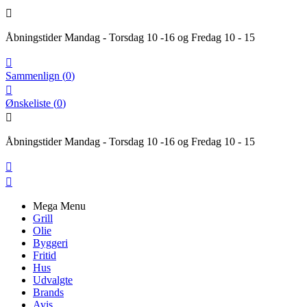

Åbningstider Mandag - Torsdag 10 -16 og Fredag 10 - 15

Sammenlign
(
0
)

Ønskeliste
(
0
)

Åbningstider Mandag - Torsdag 10 -16 og Fredag 10 - 15


Mega Menu
Grill
Olie
Byggeri
Fritid
Hus
Udvalgte
Brands
Avis