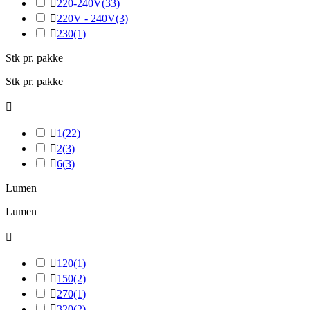

220-240V
(33)

220V - 240V
(3)

230
(1)
Stk pr. pakke
Stk pr. pakke


1
(22)

2
(3)

6
(3)
Lumen
Lumen


120
(1)

150
(2)

270
(1)

320
(2)