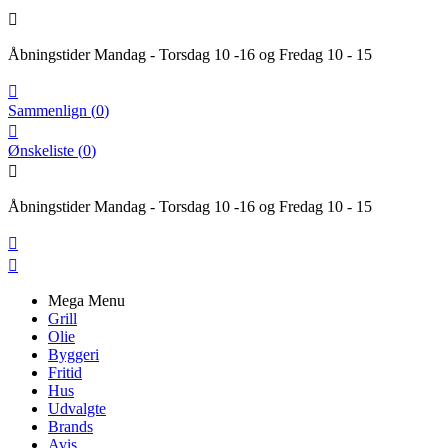

Åbningstider Mandag - Torsdag 10 -16 og Fredag 10 - 15

Sammenlign
(
0
)

Ønskeliste
(
0
)

Åbningstider Mandag - Torsdag 10 -16 og Fredag 10 - 15


Mega Menu
Grill
Olie
Byggeri
Fritid
Hus
Udvalgte
Brands
Avis