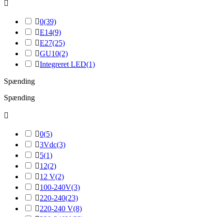


0
(39)

E14
(9)

E27
(25)

GU10
(2)

Integreret LED
(1)
Spænding
Spænding


0
(5)

3Vdc
(3)

5
(1)

12
(2)

12 V
(2)

100-240V
(3)

220-240
(23)

220-240 V
(8)