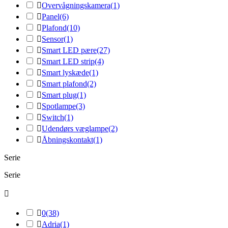

Overvågningskamera
(1)

Panel
(6)

Plafond
(10)

Sensor
(1)

Smart LED pære
(27)

Smart LED strip
(4)

Smart lyskæde
(1)

Smart plafond
(2)

Smart plug
(1)

Spotlampe
(3)

Switch
(1)

Udendørs væglampe
(2)

Åbningskontakt
(1)
Serie
Serie


0
(38)

Adria
(1)