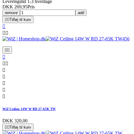
Leveringstid 1-3 hverdage
DKK 269,95
Pris
remove
add


Tilføj til kurv













WiZ Ceiling 14W W RD 27-65K TW
DKK 320,00


Tilføj til kurv