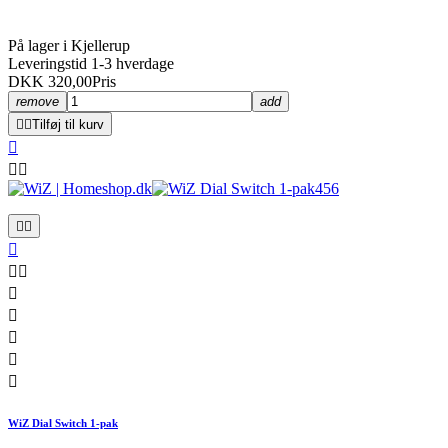
På lager i Kjellerup
Leveringstid 1-3 hverdage
DKK 320,00
Pris
remove
add


Tilføj til kurv













WiZ Dial Switch 1-pak