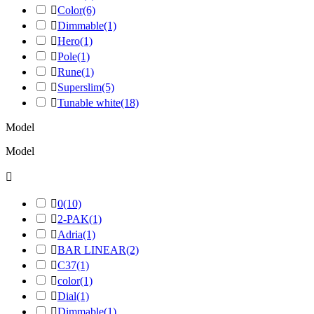

Color
(6)

Dimmable
(1)

Hero
(1)

Pole
(1)

Rune
(1)

Superslim
(5)

Tunable white
(18)
Model
Model


0
(10)

2-PAK
(1)

Adria
(1)

BAR LINEAR
(2)

C37
(1)

color
(1)

Dial
(1)

Dimmable
(1)