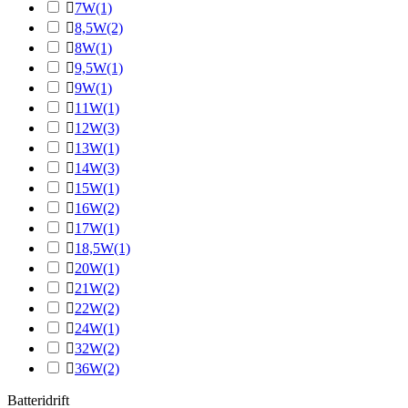

7W
(1)

8,5W
(2)

8W
(1)

9,5W
(1)

9W
(1)

11W
(1)

12W
(3)

13W
(1)

14W
(3)

15W
(1)

16W
(2)

17W
(1)

18,5W
(1)

20W
(1)

21W
(2)

22W
(2)

24W
(1)

32W
(2)

36W
(2)
Batteridrift