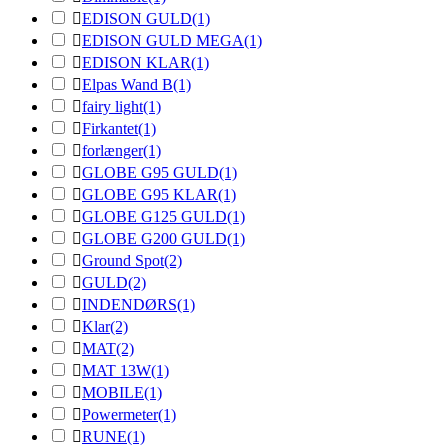

EDISON GULD
(1)

EDISON GULD MEGA
(1)

EDISON KLAR
(1)

Elpas Wand B
(1)

fairy light
(1)

Firkantet
(1)

forlænger
(1)

GLOBE G95 GULD
(1)

GLOBE G95 KLAR
(1)

GLOBE G125 GULD
(1)

GLOBE G200 GULD
(1)

Ground Spot
(2)

GULD
(2)

INDENDØRS
(1)

Klar
(2)

MAT
(2)

MAT 13W
(1)

MOBILE
(1)

Powermeter
(1)

RUNE
(1)