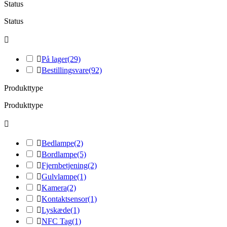
Status
Status


På lager
(29)

Bestillingsvare
(92)
Produkttype
Produkttype


Bedlampe
(2)

Bordlampe
(5)

Fjernbetjening
(2)

Gulvlampe
(1)

Kamera
(2)

Kontaktsensor
(1)

Lyskæde
(1)

NFC Tag
(1)