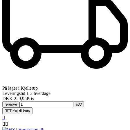
På lager i Kjellerup
Leveringstid 1-3 hverdage
DKK 229,95
Pris
remove
add


Tilføj til kurv


