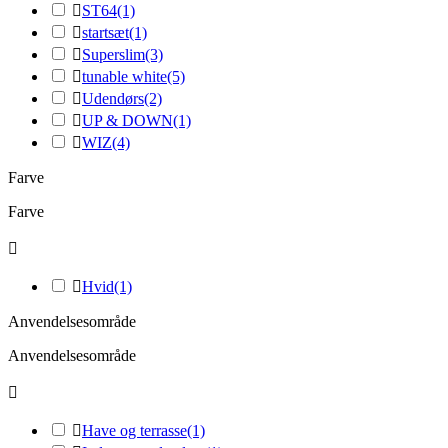

ST64
(1)

startsæt
(1)

Superslim
(3)

tunable white
(5)

Udendørs
(2)

UP & DOWN
(1)

WIZ
(4)
Farve
Farve


Hvid
(1)
Anvendelsesområde
Anvendelsesområde


Have og terrasse
(1)