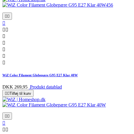










WiZ Color Filament Globepære G95 E27 Klar 40W
DKK 269,95
Produkt datablad


Tilføj til kurv




