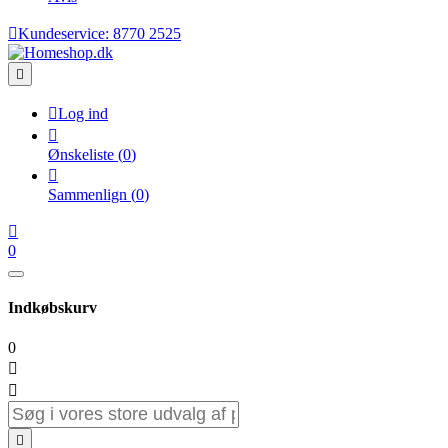

Kundeservice:
8770 2525


Log ind

Ønskeliste
(
0
)

Sammenlign
(
0
)

0
Indkøbskurv
0


