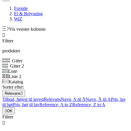
Forside
El & Belysning
WiZ
Vis venstre kolonne

Filtrer
produkter
Gitter
Gitter 2
Liste
Liste 2
Katalog
Sorter efter:
Relevans

Tilbud, højest til lavest
Relevans
Navn, A til Å
Navn, Å til A
Pris, lav
til høj
Pris, høj til lav
Reference, A to Z
Reference, Z to A

OK
Filtrer
