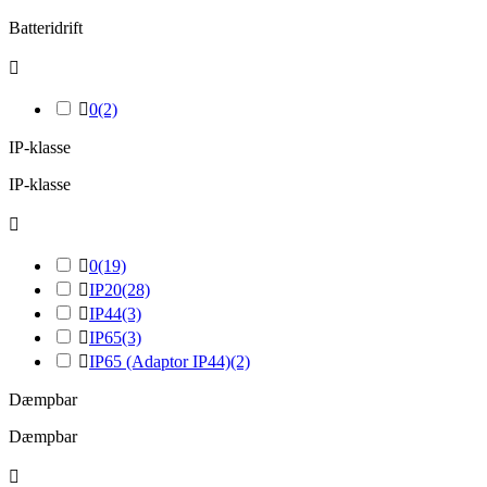
Batteridrift


0
(2)
IP-klasse
IP-klasse


0
(19)

IP20
(28)

IP44
(3)

IP65
(3)

IP65 (Adaptor IP44)
(2)
Dæmpbar
Dæmpbar
