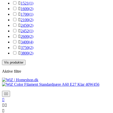

1521
(1)

1600
(2)

1700
(1)

2100
(2)

2450
(2)

2452
(1)

2600
(2)

3400
(4)

3750
(2)

3800
(2)
Vis produkter
Aktive filtre





