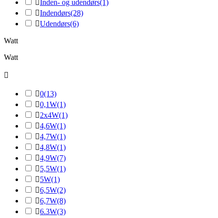

Inden- og udendørs
(1)

Indendørs
(28)

Udendørs
(6)
Watt
Watt


0
(13)

0,1W
(1)

2x4W
(1)

4,6W
(1)

4,7W
(1)

4,8W
(1)

4,9W
(7)

5,5W
(1)

5W
(1)

6,5W
(2)

6,7W
(8)

6.3W
(3)