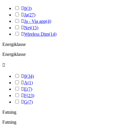

0
(3)

Ja
(27)

Ja - Via app
(4)

Nej
(15)

Wireless Dim
(14)
Energiklasse
Energiklasse


0
(34)

A
(1)

E
(7)

F
(23)

G
(7)
Fatning
Fatning