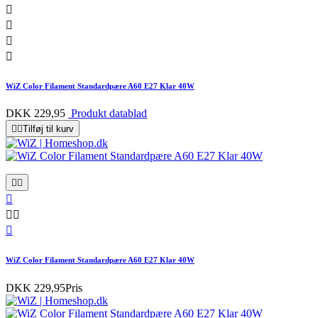




WiZ Color Filament Standardpære A60 E27 Klar 40W
DKK 229,95
Produkt datablad


Tilføj til kurv






WiZ Color Filament Standardpære A60 E27 Klar 40W
DKK 229,95
Pris