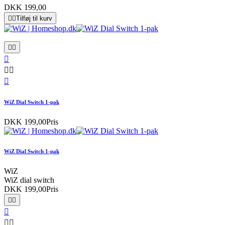
DKK 199,00


Tilføj til kurv






WiZ Dial Switch 1-pak
DKK 199,00
Pris
WiZ Dial Switch 1-pak
WiZ
WiZ dial switch
DKK 199,00
Pris




