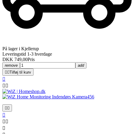
På lager i Kjellerup
Leveringstid 1-3 hverdage
DKK 749,00
Pris
remove
add


Tilføj til kurv








