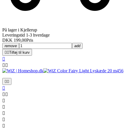
På lager i Kjellerup
Leveringstid 1-3 hverdage
DKK 199,00
Pris
remove
add


Tilføj til kurv












