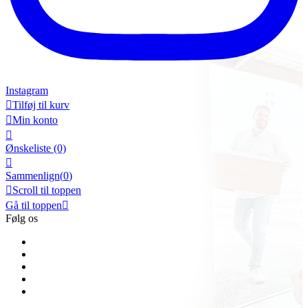
Instagram

Tilføj til kurv

Min konto

Ønskeliste
(0)

Sammenlign(
0
)

Scroll til toppen
Gå til toppen

Følg os