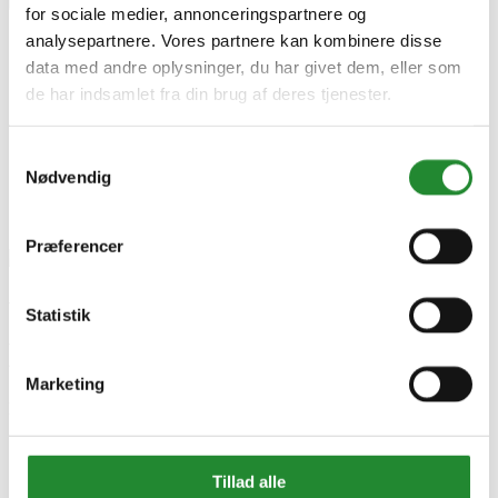
for sociale medier, annonceringspartnere og
analysepartnere. Vores partnere kan kombinere disse
WiZ Fairy Light Type-C
data med andre oplysninger, du har givet dem, eller som
de har indsamlet fra din brug af deres tjenester.
Samtykkevalg
Nødvendig


Præferencer
WiZ Color Fairy Light
Statistik
Lyskæde 20 m
Marketing
DKK 749,00
Inkl. moms
Tillad alle