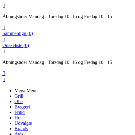

Åbningstider Mandag - Torsdag 10 -16 og Fredag 10 - 15

Sammenlign
(
0
)

Ønskeliste
(
0
)

Åbningstider Mandag - Torsdag 10 -16 og Fredag 10 - 15


Mega Menu
Grill
Olie
Byggeri
Fritid
Hus
Udvalgte
Brands
Avis