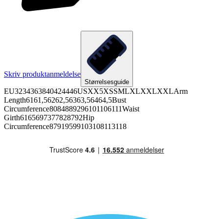
Skriv produktanmeldelse
Størrelsesguide
EU3234363840424446USXX5XSSMLXLXXLXXLArm
Length6161,56262,56363,56464,5Bust
Circumference8084889296101106111Waist
Girth6165697377828792Hip
Circumference87919599103108113118