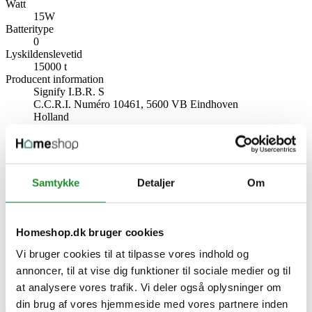
Watt
15W
Batteritype
0
Lyskildenslevetid
15000 t
Producent information
Signify I.B.R. S
C.C.R.I. Numéro 10461, 5600 VB Eindhoven
Holland
www.philips.signify.com
Specifikke referencer
Lev. varenr.
Samtykke
Detaljer
Om
8720169076969
EAN
8720169076969
EAN-13
Homeshop.dk bruger cookies
8720169076969
Vi bruger cookies til at tilpasse vores indhold og
Skriv produktanmeldelse
annoncer, til at vise dig funktioner til sociale medier og til
Ingen kundeanmeldelser for øjeblikket
at analysere vores trafik. Vi deler også oplysninger om
din brug af vores hjemmeside med vores partnere inden
×