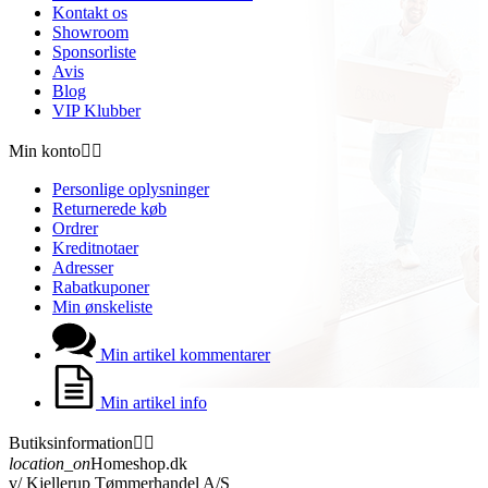
Kontakt os
Showroom
Sponsorliste
Avis
Blog
VIP Klubber
Min konto


Personlige oplysninger
Returnerede køb
Ordrer
Kreditnotaer
Adresser
Rabatkuponer
Min ønskeliste
Min artikel kommentarer
Min artikel info
Butiksinformation


location_on
Homeshop.dk
v/ Kjellerup Tømmerhandel A/S