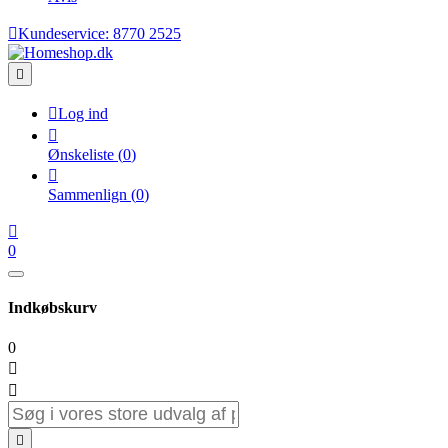

Kundeservice:
8770 2525


Log ind

Ønskeliste
(
0
)

Sammenlign
(
0
)

0
Indkøbskurv
0


