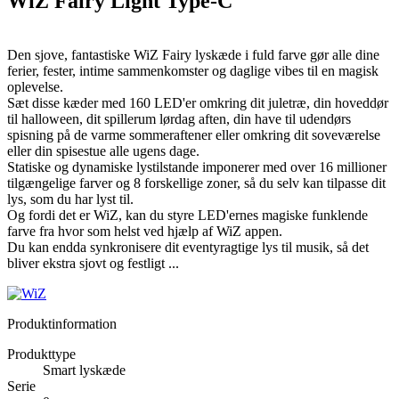
WiZ Fairy Light Type-C
Den sjove, fantastiske WiZ Fairy lyskæde i fuld farve gør alle dine
ferier, fester, intime sammenkomster og daglige vibes til en magisk
oplevelse.
Sæt disse kæder med 160 LED'er omkring dit juletræ, din hoveddør
til halloween, dit spillerum lørdag aften, din have til udendørs
spisning på de varme sommeraftener eller omkring dit soveværelse
eller din spisestue alle ugens dage.
Statiske og dynamiske lystilstande imponerer med over 16 millioner
tilgængelige farver og 8 forskellige zoner, så du selv kan tilpasse dit
lys, som du har lyst til.
Og fordi det er WiZ, kan du styre LED'ernes magiske funklende
farve fra hvor som helst ved hjælp af WiZ appen.
Du kan endda synkronisere dit eventyragtige lys til musik, så det
bliver ekstra sjovt og festligt ...
Produktinformation
Produkttype
Smart lyskæde
Serie