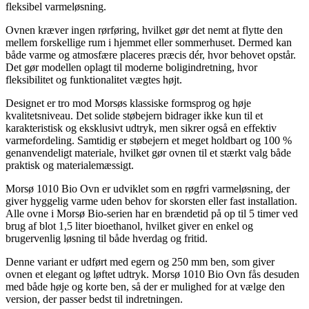
fleksibel varmeløsning.
Ovnen kræver ingen rørføring, hvilket gør det nemt at flytte den
mellem forskellige rum i hjemmet eller sommerhuset. Dermed kan
både varme og atmosfære placeres præcis dér, hvor behovet opstår.
Det gør modellen oplagt til moderne boligindretning, hvor
fleksibilitet og funktionalitet vægtes højt.
Designet er tro mod Morsøs klassiske formsprog og høje
kvalitetsniveau. Det solide støbejern bidrager ikke kun til et
karakteristisk og eksklusivt udtryk, men sikrer også en effektiv
varmefordeling. Samtidig er støbejern et meget holdbart og 100 %
genanvendeligt materiale, hvilket gør ovnen til et stærkt valg både
praktisk og materialemæssigt.
Morsø 1010 Bio Ovn er udviklet som en røgfri varmeløsning, der
giver hyggelig varme uden behov for skorsten eller fast installation.
Alle ovne i Morsø Bio-serien har en brændetid på op til 5 timer ved
brug af blot 1,5 liter bioethanol, hvilket giver en enkel og
brugervenlig løsning til både hverdag og fritid.
Denne variant er udført med egern og 250 mm ben, som giver
ovnen et elegant og løftet udtryk. Morsø 1010 Bio Ovn fås desuden
med både høje og korte ben, så der er mulighed for at vælge den
version, der passer bedst til indretningen.