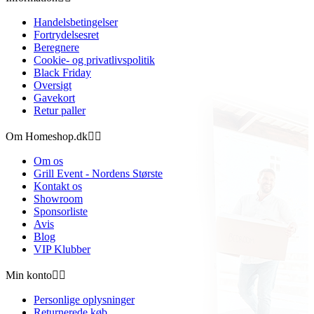
Handelsbetingelser
Fortrydelsesret
Beregnere
Cookie- og privatlivspolitik
Black Friday
Oversigt
Gavekort
Retur paller
Om Homeshop.dk


Om os
Grill Event - Nordens Største
Kontakt os
Showroom
Sponsorliste
Avis
Blog
VIP Klubber
Min konto


Personlige oplysninger
Returnerede køb