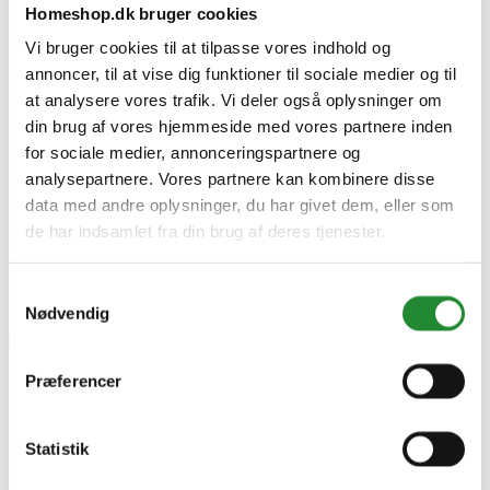
Homeshop.dk bruger cookies
Furvej 6, 7900 Nykøbing Mors
Danmark
Vi bruger cookies til at tilpasse vores indhold og
https://morsoe.com
annoncer, til at vise dig funktioner til sociale medier og til
Specifikke referencer
at analysere vores trafik. Vi deler også oplysninger om
din brug af vores hjemmeside med vores partnere inden
Lev. varenr.
64908007
for sociale medier, annonceringspartnere og
EAN
analysepartnere. Vores partnere kan kombinere disse
5708722369706
data med andre oplysninger, du har givet dem, eller som
EAN-13
5708722369706
de har indsamlet fra din brug af deres tjenester.
Skriv produktanmeldelse
Samtykkevalg
Ingen kundeanmeldelser for øjeblikket
Nødvendig
×
Præferencer
Morsø Bio Ovn 1010 med egern 250 mm ben Sort
Statistik