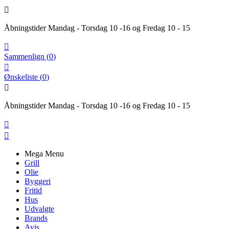

Åbningstider Mandag - Torsdag 10 -16 og Fredag 10 - 15

Sammenlign
(
0
)

Ønskeliste
(
0
)

Åbningstider Mandag - Torsdag 10 -16 og Fredag 10 - 15


Mega Menu
Grill
Olie
Byggeri
Fritid
Hus
Udvalgte
Brands
Avis