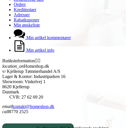
Ordrer
Kreditnotaer
Adresser
Rabatkuponer
Min ønskeliste
Min artikel kommentarer
Min artikel info
Butiksinformation


location_on
Homeshop.dk
v/ Kjellerup Tømmerhandel A/S
Lager & Kontor: Industriparken 16
Showroom: Vinkelvej 1
8620 Kjellerup
Danmark
CVR: 27 62 69 20
email
kontakt@homeshop.dk
call
8770 2525