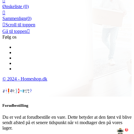

Ønskeliste
(0)

Sammenlign(
0
)

Scroll til toppen
Gå til toppen

Følg os
© 2024 - Homeshop.dk
Forudbestilling
Du er ved at forudbestille en vare. Dette betyder at den først vil blive
sendt afsted på et senere tidspunkt når vi modtager den på vores
lager.
1