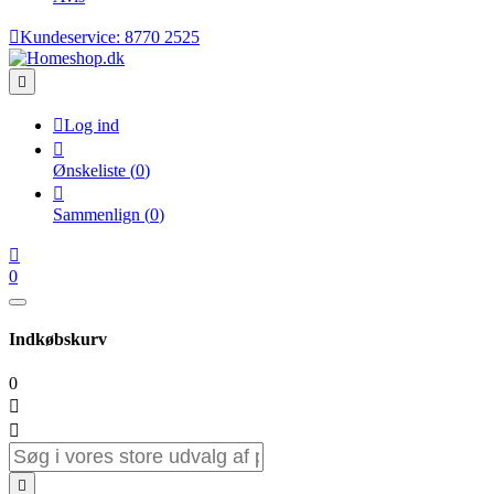

Kundeservice:
8770 2525


Log ind

Ønskeliste
(
0
)

Sammenlign
(
0
)

0
Indkøbskurv
0


