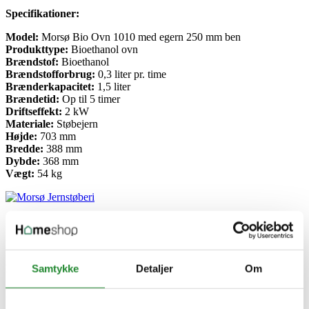
Specifikationer:
Model:
Morsø Bio Ovn 1010 med egern 250 mm ben
Produkttype:
Bioethanol ovn
Brændstof:
Bioethanol
Brændstofforbrug:
0,3 liter pr. time
Brænderkapacitet:
1,5 liter
Brændetid:
Op til 5 timer
Driftseffekt:
2 kW
Materiale:
Støbejern
Højde:
703 mm
Bredde:
388 mm
Dybde:
368 mm
Vægt:
54 kg
Produktinformation
Produkttype
Biopejs
Samtykke
Detaljer
Om
Model
1010 Bio
Producent information
Morsø Jernstøberi A/S