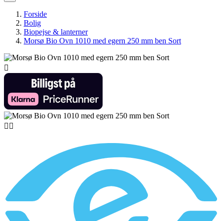
Forside
Bolig
Biopejse & lanterner
Morsø Bio Ovn 1010 med egern 250 mm ben Sort


