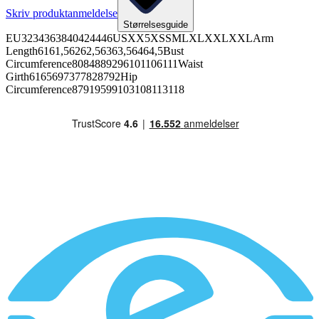
Skriv produktanmeldelse
Størrelsesguide
EU3234363840424446USXX5XSSMLXLXXLXXLArm
Length6161,56262,56363,56464,5Bust
Circumference8084889296101106111Waist
Girth6165697377828792Hip
Circumference87919599103108113118