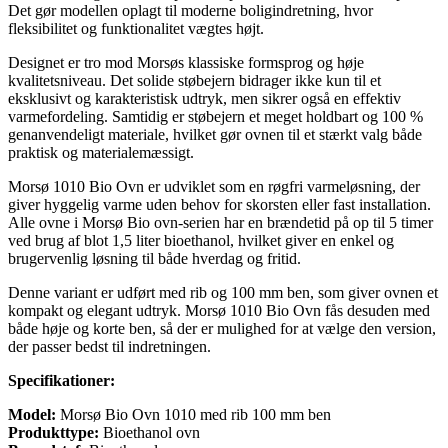
Det gør modellen oplagt til moderne boligindretning, hvor
fleksibilitet og funktionalitet vægtes højt.
Designet er tro mod Morsøs klassiske formsprog og høje
kvalitetsniveau. Det solide støbejern bidrager ikke kun til et
eksklusivt og karakteristisk udtryk, men sikrer også en effektiv
varmefordeling. Samtidig er støbejern et meget holdbart og 100 %
genanvendeligt materiale, hvilket gør ovnen til et stærkt valg både
praktisk og materialemæssigt.
Morsø 1010 Bio Ovn er udviklet som en røgfri varmeløsning, der
giver hyggelig varme uden behov for skorsten eller fast installation.
Alle ovne i Morsø Bio ovn-serien har en brændetid på op til 5 timer
ved brug af blot 1,5 liter bioethanol, hvilket giver en enkel og
brugervenlig løsning til både hverdag og fritid.
Denne variant er udført med rib og 100 mm ben, som giver ovnen et
kompakt og elegant udtryk. Morsø 1010 Bio Ovn fås desuden med
både høje og korte ben, så der er mulighed for at vælge den version,
der passer bedst til indretningen.
Specifikationer:
Model:
Morsø Bio Ovn 1010 med rib 100 mm ben
Produkttype:
Bioethanol ovn