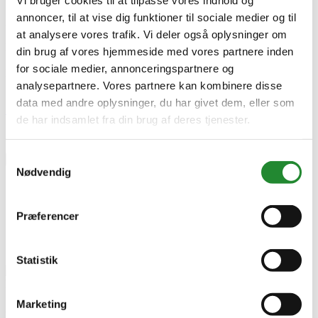
annoncer, til at vise dig funktioner til sociale medier og til
Lev. varenr.
at analysere vores trafik. Vi deler også oplysninger om
64908009
EAN
din brug af vores hjemmeside med vores partnere inden
5708722369508
for sociale medier, annonceringspartnere og
EAN-13
analysepartnere. Vores partnere kan kombinere disse
5708722369508
data med andre oplysninger, du har givet dem, eller som
Skriv produktanmeldelse
de har indsamlet fra din brug af deres tjenester.
Ingen kundeanmeldelser for øjeblikket
Samtykkevalg
×
Nødvendig
Morsø Bio Ovn 1010 med rib 100 mm ben Sort
Præferencer
Statistik
Marketing