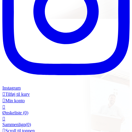
Instagram

Tilføj til kurv

Min konto

Ønskeliste
(0)

Sammenlign(
0
)

Scroll til toppen