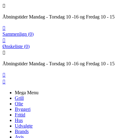

Åbningstider Mandag - Torsdag 10 -16 og Fredag 10 - 15

Sammenlign
(
0
)

Ønskeliste
(
0
)

Åbningstider Mandag - Torsdag 10 -16 og Fredag 10 - 15


Mega Menu
Grill
Olie
Byggeri
Fritid
Hus
Udvalgte
Brands
Avis