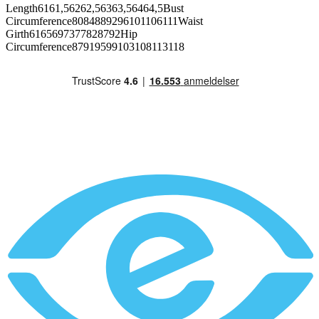
Length6161,56262,56363,56464,5Bust
Circumference8084889296101106111Waist
Girth6165697377828792Hip
Circumference87919599103108113118