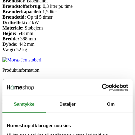
Brændstof:
Bioethanol
Brændstofforbrug:
0,3 liter pr. time
Brænderkapacitet:
1,5 liter
Brændetid:
Op til 5 timer
Driftseffekt:
2 kW
Materiale:
Støbejern
Højde:
548 mm
Bredde:
388 mm
Dybde:
442 mm
Vægt:
52 kg
Produktinformation
Produkttype
Biopejs
Model
1010 Bio
Producent information
Samtykke
Detaljer
Om
Morsø Jernstøberi A/S
Furvej 6, 7900 Nykøbing Mors
Danmark
https://morsoe.com
Homeshop.dk bruger cookies
Specifikke referencer
Vi bruger cookies til at tilpasse vores indhold og