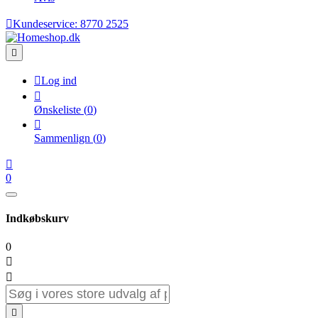

Kundeservice:
8770 2525


Log ind

Ønskeliste
(
0
)

Sammenlign
(
0
)

0
Indkøbskurv
0


