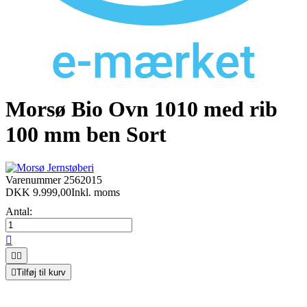
Morsø Bio Ovn 1010 med rib
100 mm ben Sort
Varenummer
2562015
DKK 9.999,00
Inkl. moms
Antal:




Tilføj til kurv