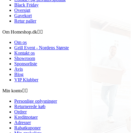
Black Friday
Oversigt
Gavekort
Retur paller
Om Homeshop.dk


Om os
Grill Event - Nordens Største
Kontakt os
Showroom
Sponsorliste
Avis
Blog
VIP Klubber
Min konto


Personlige oplysninger
Returnerede køb
Ordrer
Kreditnotaer
Adresser
Rabatkuponer