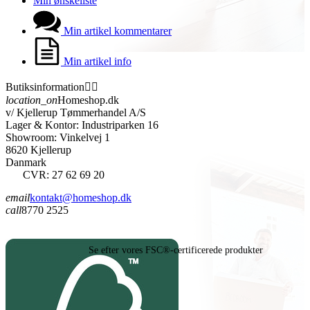
Min ønskeliste
Min artikel kommentarer
Min artikel info
Butiksinformation


location_on
Homeshop.dk
v/ Kjellerup Tømmerhandel A/S
Lager & Kontor: Industriparken 16
Showroom: Vinkelvej 1
8620 Kjellerup
Danmark
CVR: 27 62 69 20
email
kontakt@homeshop.dk
call
8770 2525
Se efter vores FSC®-certificerede produkter