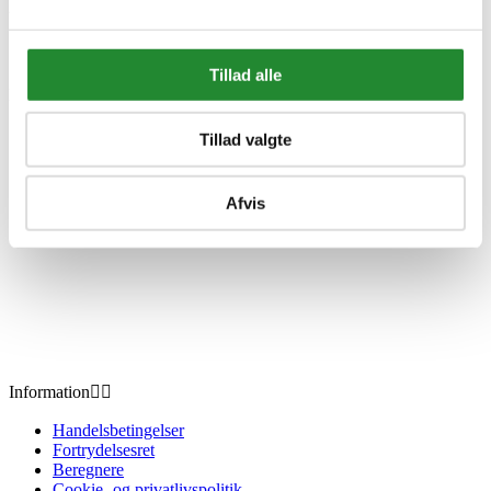
Morsø Bio Ovn 1010 med rib
100 mm ben Sort
Tillad alle
DKK 9.999,00
Inkl. moms
Tillad valgte
Afvis
Information


Handelsbetingelser
Fortrydelsesret
Beregnere
Cookie- og privatlivspolitik