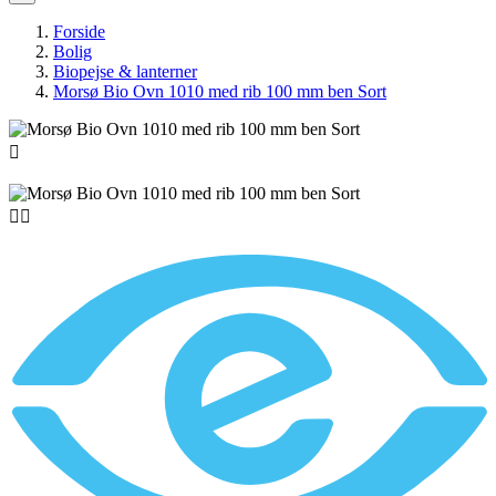
Forside
Bolig
Biopejse & lanterner
Morsø Bio Ovn 1010 med rib 100 mm ben Sort


