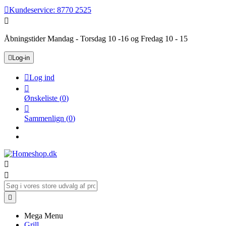

Kundeservice:
8770 2525

Åbningstider Mandag - Torsdag 10 -16 og Fredag 10 - 15

Log-in

Log ind

Ønskeliste
(
0
)

Sammenlign
(
0
)



Mega Menu
Grill