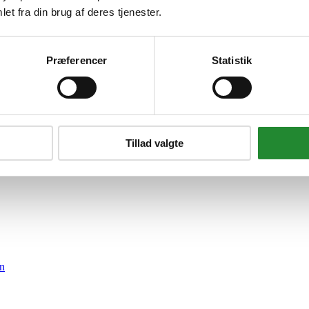
et fra din brug af deres tjenester.
Præferencer
Statistik
udekøkken med vask, armatur, k
Tillad valgte