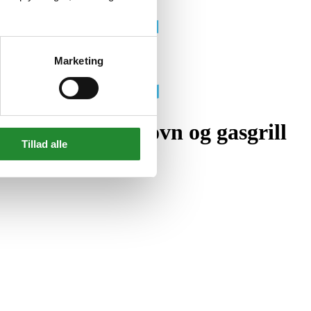
Marketing
øleskab, pizzaovn og gasgrill
Tillad alle