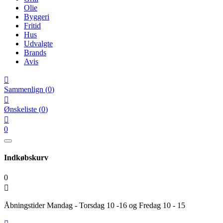
Olie
Byggeri
Fritid
Hus
Udvalgte
Brands
Avis

Sammenlign
(
0
)

Ønskeliste
(
0
)

0
Indkøbskurv
0

Åbningstider Mandag - Torsdag 10 -16 og Fredag 10 - 15