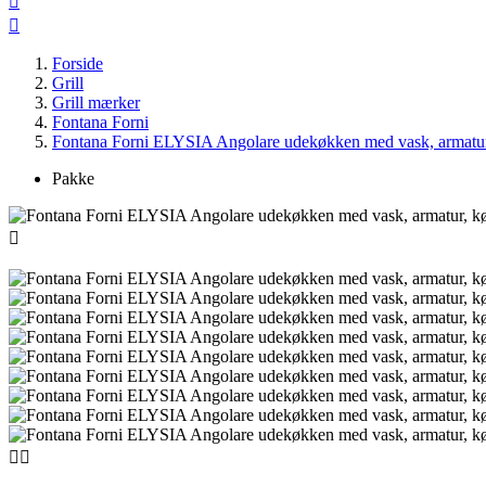


Forside
Grill
Grill mærker
Fontana Forni
Fontana Forni ELYSIA Angolare udekøkken med vask, armatur, 
Pakke


