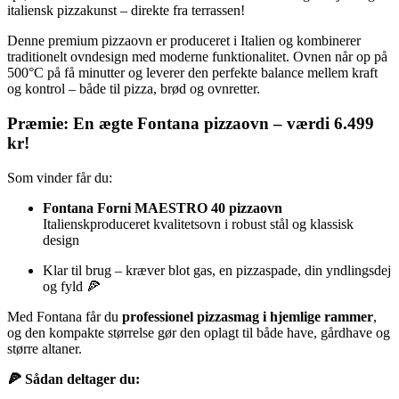
italiensk pizzakunst – direkte fra terrassen!
Denne premium pizzaovn er produceret i Italien og kombinerer
traditionelt ovndesign med moderne funktionalitet. Ovnen når op på
500°C på få minutter og leverer den perfekte balance mellem kraft
og kontrol – både til pizza, brød og ovnretter.
Præmie: En ægte Fontana pizzaovn – værdi 6.499
kr!
Som vinder får du:
Fontana Forni MAESTRO 40 pizzaovn
Italienskproduceret kvalitetsovn i robust stål og klassisk
design
Klar til brug – kræver blot gas, en pizzaspade, din yndlingsdej
og fyld 🍕
Med Fontana får du
professionel pizzasmag i hjemlige rammer
,
og den kompakte størrelse gør den oplagt til både have, gårdhave og
større altaner.
🍕 Sådan deltager du: