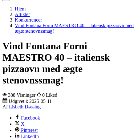
Hjem
Artikler
Konkurrencer
Vind Fontana Forni MAESTRO 40 – italiensk pizzaovn med
ægte stenovnssmag!
Vind Fontana Forni
MAESTRO 40 – italiensk
pizzaovn med ægte
stenovnssmag!
388 Visninger
0
Liked
Udgivet i:
2025-05-11
Af
Lisbeth Døssing
Facebook
X
Pinterest
LinkedIn