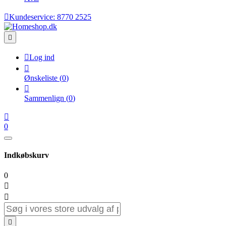

Kundeservice:
8770 2525


Log ind

Ønskeliste
(
0
)

Sammenlign
(
0
)

0
Indkøbskurv
0


