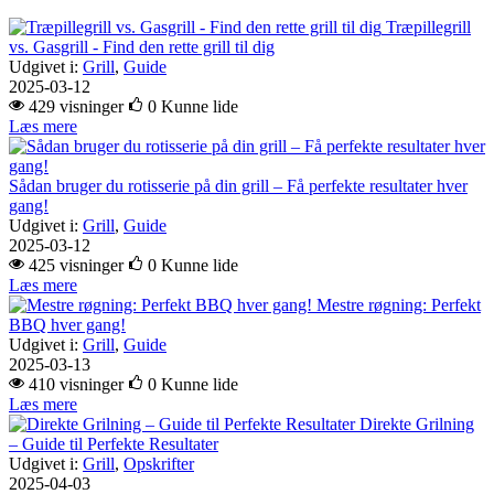
Træpillegrill
vs. Gasgrill - Find den rette grill til dig
Udgivet i:
Grill
,
Guide
2025-03-12
429 visninger
0
Kunne lide
Læs mere
Sådan bruger du rotisserie på din grill – Få perfekte resultater hver
gang!
Udgivet i:
Grill
,
Guide
2025-03-12
425 visninger
0
Kunne lide
Læs mere
Mestre røgning: Perfekt
BBQ hver gang!
Udgivet i:
Grill
,
Guide
2025-03-13
410 visninger
0
Kunne lide
Læs mere
Direkte Grilning
– Guide til Perfekte Resultater
Udgivet i:
Grill
,
Opskrifter
2025-04-03