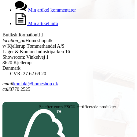
Min artikel kommentarer
Min artikel info
Butiksinformation


location_on
Homeshop.dk
v/ Kjellerup Tømmerhandel A/S
Lager & Kontor: Industriparken 16
Showroom: Vinkelvej 1
8620 Kjellerup
Danmark
CVR: 27 62 69 20
email
kontakt@homeshop.dk
call
8770 2525
Se efter vores FSC®-certificerede produkter