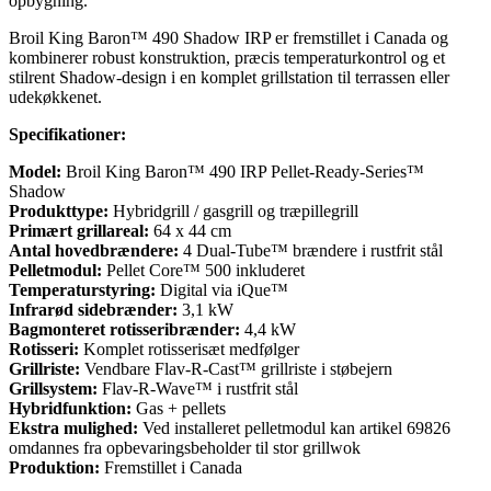
opbygning.
Broil King Baron™ 490 Shadow IRP er fremstillet i Canada og
kombinerer robust konstruktion, præcis temperaturkontrol og et
stilrent Shadow-design i en komplet grillstation til terrassen eller
udekøkkenet.
Specifikationer:
Model:
Broil King Baron™ 490 IRP Pellet-Ready-Series™
Shadow
Produkttype:
Hybridgrill / gasgrill og træpillegrill
Primært grillareal:
64 x 44 cm
Antal hovedbrændere:
4 Dual-Tube™ brændere i rustfrit stål
Pelletmodul:
Pellet Core™ 500 inkluderet
Temperaturstyring:
Digital via iQue™
Infrarød sidebrænder:
3,1 kW
Bagmonteret rotisseribrænder:
4,4 kW
Rotisseri:
Komplet rotisserisæt medfølger
Grillriste:
Vendbare Flav-R-Cast™ grillriste i støbejern
Grillsystem:
Flav-R-Wave™ i rustfrit stål
Hybridfunktion:
Gas + pellets
Ekstra mulighed:
Ved installeret pelletmodul kan artikel 69826
omdannes fra opbevaringsbeholder til stor grillwok
Produktion:
Fremstillet i Canada