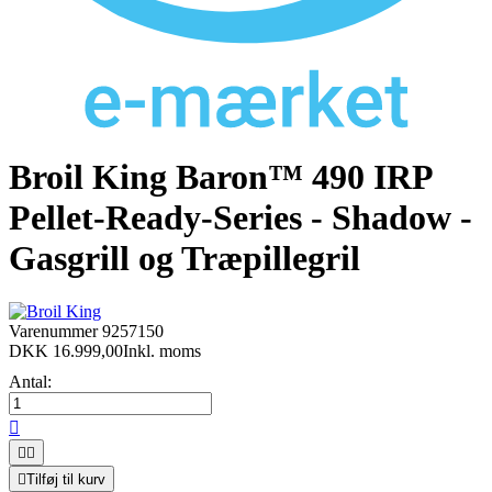
Broil King Baron™ 490 IRP
Pellet-Ready-Series - Shadow -
Gasgrill og Træpillegril
Varenummer
9257150
DKK 16.999,00
Inkl. moms
Antal:




Tilføj til kurv