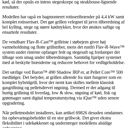
kød, så der opnås en intens stegeskorpe og steakhouse-lignende
resultater.
Modellen har også en bagmonteret rotisseribrænder på 4,4 kW samt
komplet rotisserisæt. Det gør grillen velegnet til jævn tilberedning af
hel kylling, stege og større kødstykker, hvor der ønskes saftige og
ensartede resultater.
De vendbare Flav-R-Cast™ grillriste i støbejern giver høj
varmeholdning og flotte grillstriber, mens det rustfri Flav-R-Wave™
system under risterne opfanger fedt og stegesaft og fordamper det
tilbage som smag under tilberedningen. Samtidig hjælper systemet
med at beskytte brænderne og reducere behovet for vedligeholdelse.
Det særlige ved Baron™ 490 Shadow IRP er, at Pellet Core™ 500
medfølger. Det betyder, at grillen allerede fra start fungerer som en
komplet hybridgrill, hvor der nemt kan skiftes mellem klassisk
gasgrillning og pelletsdrevet røgning. Dermed er der adgang til
hurtig grillning til hverdag, low & slow, røgning af kød, fisk og
grøntsager samt digital temperaturstyring via iQue™ uden senere
opgradering.
Når pelletmodulet installeres, kan artikel 69826 desuden omdannes
fra opbevaringsbeholder til en stor grillwok. Det giver ekstra
fleksibilitet i udekøkkenet og understreger modellens alsidige