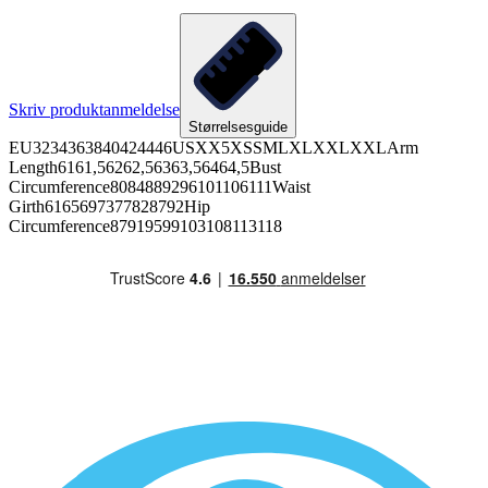
Skriv produktanmeldelse
Størrelsesguide
EU3234363840424446USXX5XSSMLXLXXLXXLArm
Length6161,56262,56363,56464,5Bust
Circumference8084889296101106111Waist
Girth6165697377828792Hip
Circumference87919599103108113118