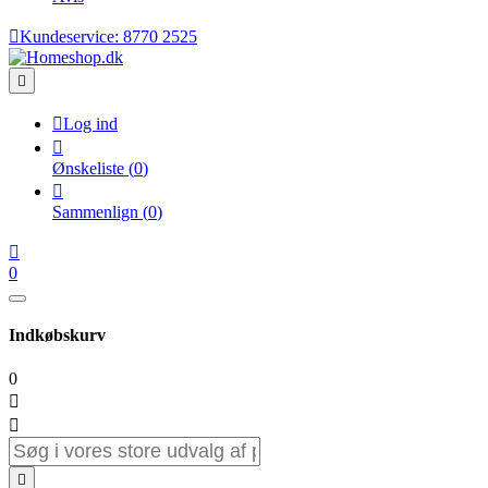

Kundeservice:
8770 2525


Log ind

Ønskeliste
(
0
)

Sammenlign
(
0
)

0
Indkøbskurv
0


