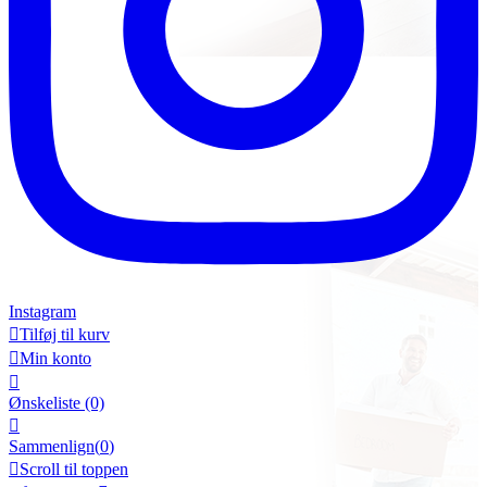
Instagram

Tilføj til kurv

Min konto

Ønskeliste
(0)

Sammenlign(
0
)

Scroll til toppen