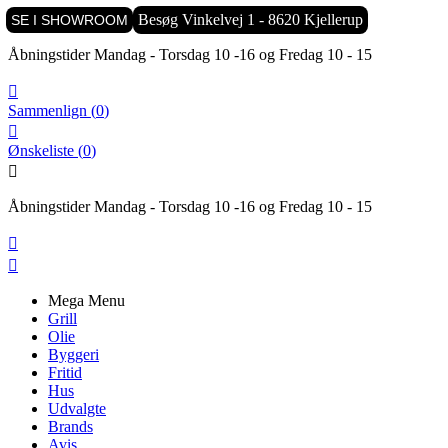

Besøg Vinkelvej 1 - 8620 Kjellerup
SE I SHOWROOM
Åbningstider Mandag - Torsdag 10 -16 og Fredag 10 - 15

Sammenlign
(
0
)

Ønskeliste
(
0
)

Åbningstider Mandag - Torsdag 10 -16 og Fredag 10 - 15


Mega Menu
Grill
Olie
Byggeri
Fritid
Hus
Udvalgte
Brands
Avis