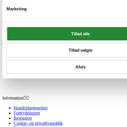
Gasgrill og Træpillegril
Marketing
DKK 16.999,00
Inkl. moms
Tillad alle
Tillad valgte
Afvis
Information


Handelsbetingelser
Fortrydelsesret
Beregnere
Cookie- og privatlivspolitik