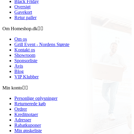
Black Friday
Oversigt
Gavekort
Retur paller
Om Homeshop.dk


Om os
Grill Event - Nordens Største
Kontakt os
Showroom
Sponsorliste
Avis
Blog
VIP Klubber
Min konto


Personlige oplysninger
Returnerede køb
Ordrer
Kreditnotaer
Adresser
Rabatkuponer
Min ønskeliste