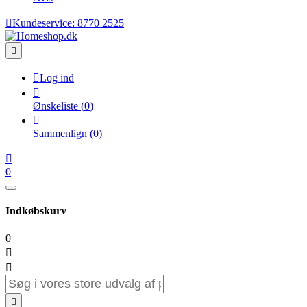

Kundeservice:
8770 2525


Log ind

Ønskeliste
(
0
)

Sammenlign
(
0
)

0
Indkøbskurv
0


