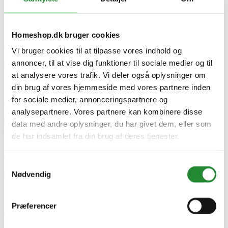
Sådan bruger du rotisserie på din grill – Få perfekte resultater hver
gang!
Udgivet i:
Grill
,
Guide
Homeshop.dk bruger cookies
2025-03-12
425 visninger
0
Kunne lide
Vi bruger cookies til at tilpasse vores indhold og
Læs mere
annoncer, til at vise dig funktioner til sociale medier og til
Mestre røgning: Perfekt
at analysere vores trafik. Vi deler også oplysninger om
BBQ hver gang!
Udgivet i:
Grill
,
Guide
din brug af vores hjemmeside med vores partnere inden
2025-03-13
for sociale medier, annonceringspartnere og
410 visninger
0
Kunne lide
analysepartnere. Vores partnere kan kombinere disse
Læs mere
Direkte Grilning
data med andre oplysninger, du har givet dem, eller som
– Guide til Perfekte Resultater
de har indsamlet fra din brug af deres tjenester.
Udgivet i:
Grill
,
Opskrifter
2025-04-03
392 visninger
0
Kunne lide
Samtykkevalg
Læs mere
Nødvendig
Hvad gør
infrarøde brændere til noget helt særligt?
Udgivet i:
Grill
,
Guide
2025-04-25
Præferencer
476 visninger
0
Kunne lide
Læs mere