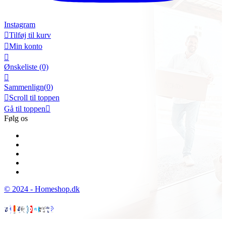
Instagram

Tilføj til kurv

Min konto

Ønskeliste
(0)

Sammenlign(
0
)

Scroll til toppen
Gå til toppen

Følg os
© 2024 - Homeshop.dk