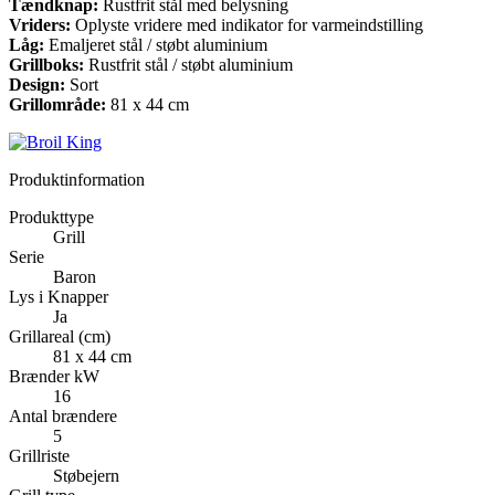
Tændknap:
Rustfrit stål med belysning
Vriders:
Oplyste vridere med indikator for varmeindstilling
Låg:
Emaljeret stål / støbt aluminium
Grillboks:
Rustfrit stål / støbt aluminium
Design:
Sort
Grillområde:
81 x 44 cm
Produktinformation
Produkttype
Grill
Serie
Baron
Lys i Knapper
Ja
Grillareal (cm)
81 x 44 cm
Brænder kW
16
Antal brændere
5
Grillriste
Støbejern