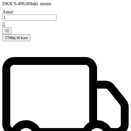
DKK 9.499,00
Inkl. moms
Antal:




Tilføj til kurv