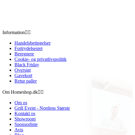
Information


Handelsbetingelser
Fortrydelsesret
Beregnere
Cookie- og privatlivspolitik
Black Friday
Oversigt
Gavekort
Retur paller
Om Homeshop.dk


Om os
Grill Event - Nordens Største
Kontakt os
Showroom
Sponsorliste
Avis