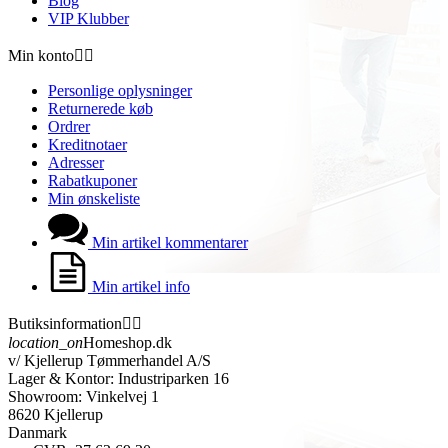
Blog
VIP Klubber
Min konto


Personlige oplysninger
Returnerede køb
Ordrer
Kreditnotaer
Adresser
Rabatkuponer
Min ønskeliste
Min artikel kommentarer
Min artikel info
Butiksinformation


location_on
Homeshop.dk
v/ Kjellerup Tømmerhandel A/S
Lager & Kontor: Industriparken 16
Showroom: Vinkelvej 1
8620 Kjellerup
Danmark