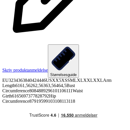
Skriv produktanmeldelse
Størrelsesguide
EU3234363840424446USXX5XSSMLXLXXLXXLArm
Length6161,56262,56363,56464,5Bust
Circumference8084889296101106111Waist
Girth6165697377828792Hip
Circumference87919599103108113118