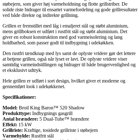
støbejern, som giver høj varmeholdning og flotte grillstriber. De
solide riste bidrager til ensartet varmefordeling og gode grillresultater
ved både direkte og indirekte grillning.
Grillen er fremstillet med låg i emaljeret stål og støbt aluminium,
mens grillboksen er udført i rustfrit stål og støbt aluminium. Det
giver en robust konstruktion med god varmeisolering og lang
holdbarhed, som passer godt til indbygning i udekøkken.
Den rustfri tændknap med lys samt de oplyste vridere gør det lettere
at betjene grillen, også når lyset er lavt. De oplyste vridere viser
samtidig varmeindstillingen og bidrager til både brugervenlighed og
et eksklusivt udtryk.
Hele grillen er udført i sort design, hvilket giver et moderne og
gennemført look i udekøkkenet.
Specifikationer:
Model:
Broil King Baron™ 520 Shadow
Produkttype:
Indbygnings gasgrill
Antal brændere:
5 Dual-Tube™ brændere
Effekt:
15 kW
Grillriste:
Kraftige, tosidede grillriste i støbejern
Varmehylde:
Rustfrit stål