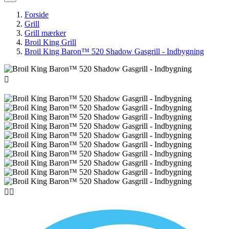
Forside
Grill
Grill mærker
Broil King Grill
Broil King Baron™ 520 Shadow Gasgrill - Indbygning


