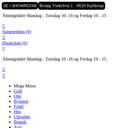

Besøg Vinkelvej 1 - 8620 Kjellerup
SE I SHOWROOM
Åbningstider Mandag - Torsdag 10 -16 og Fredag 10 - 15

Sammenlign
(
0
)

Ønskeliste
(
0
)

Åbningstider Mandag - Torsdag 10 -16 og Fredag 10 - 15


Mega Menu
Grill
Olie
Byggeri
Fritid
Hus
Udvalgte
Brands
Avis