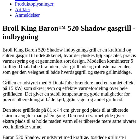
Produktoplysninger
Artikler
Anmeldelser
Broil King Baron™ 520 Shadow gasgrill -
indbygning
Broil King Baron 520 Shadow indbygningsgrill er en kraftfuld og
stilren gasgrill til udekøkkenet, hvor der ønskes høj kapacitet, præcis
varmestyring og et gennemført sort design. Modellen kombinerer 5
kraftige Dual-Tube brændere, stor grillflade og robuste materialer,
som gør den velegnet til både hverdagsgrill og større grillmiddage.
Grillen er udstyret med 5 Dual-Tube brændere med en samlet effekt
på 15 kW, som sikrer jævn og effektiv varmefordeling over hele
grillfladen. Det giver en stabil temperatur og gode muligheder for
præcis tilberedning af både kød, grøntsager og andet grillmad.
Den store grillflade på 81 x 44 cm giver god plads til at tilberede
større mængder mad på én gang. Den rustfri varmehylde giver
ekstra plads til at holde maden varm eller tilberede mere sarte råvarer
ved indirekte varme.
Baron 520 Shadow er udstyret med kraftige, tosidede grillriste i