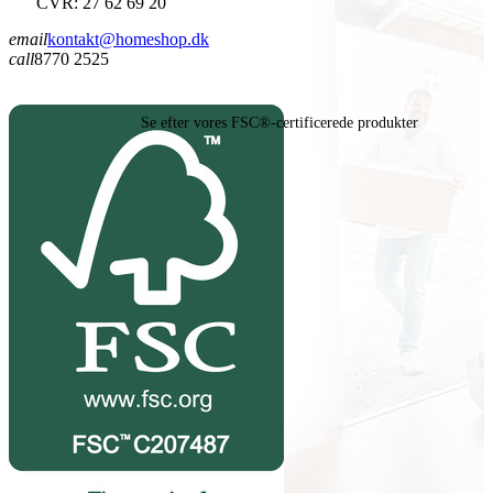
CVR: 27 62 69 20
email
kontakt@homeshop.dk
call
8770 2525
Se efter vores FSC®-certificerede produkter