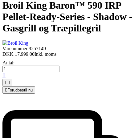
Broil King Baron™ 590 IRP
Pellet-Ready-Series - Shadow -
Gasgrill og Træpillegril
Varenummer
9257149
DKK 17.999,00
Inkl. moms
Antal:




Forudbestil nu