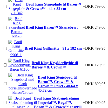
Broil King Stegeplade til Baron™
+DKK 799,00
& Crown™ - 44 x 32 cm
Broil King Baron™ Skærebræt
+DKK 249,00
Broil King Grillmåtte - 91 x 182 cm
+DKK 499,95
Broil King Krydderihylde til
+DKK 179,95
Baron™ & Crown™
Broil King Stegebord til
Baron™, Crown™ &
+DKK 899,95
Crown™ Pellet - 40,64 x
45,72 cm
Broil King Skabsindretning
til Imperial™, Regal™,
+DKK 499,95
Baron™ & Crown™ gasgrill