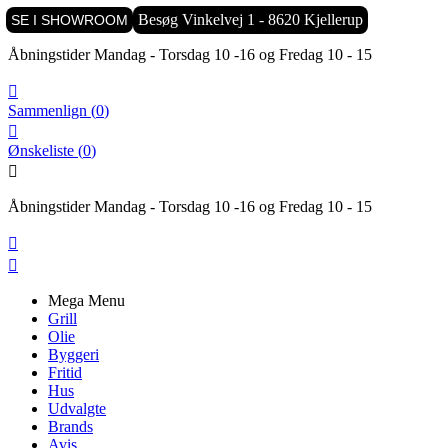

Besøg Vinkelvej 1 - 8620 Kjellerup
SE I SHOWROOM
Åbningstider Mandag - Torsdag 10 -16 og Fredag 10 - 15

Sammenlign
(
0
)

Ønskeliste
(
0
)

Åbningstider Mandag - Torsdag 10 -16 og Fredag 10 - 15


Mega Menu
Grill
Olie
Byggeri
Fritid
Hus
Udvalgte
Brands
Avis