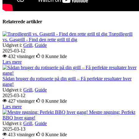
Relaterede artikler
Træpillegrill
vs. Gasgrill - Find den rette grill til dig
Udgivet i:
Grill
,
Guide
2025-03-12
432 visninger
0
Kunne lide
Læs mere
Sådan bruger du rotisserie på din grill – Få perfekte resultater hver
gang!
Udgivet i:
Grill
,
Guide
2025-03-12
427 visninger
0
Kunne lide
Læs mere
Mestre røgning: Perfekt
BBQ hver gang!
Udgivet i:
Grill
,
Guide
2025-03-13
413 visninger
0
Kunne lide