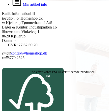
Min artikel info
Butiksinformation


location_on
Homeshop.dk
v/ Kjellerup Tømmerhandel A/S
Lager & Kontor: Industriparken 16
Showroom: Vinkelvej 1
8620 Kjellerup
Danmark
CVR: 27 62 69 20
email
kontakt@homeshop.dk
call
8770 2525
Se efter vores FSC®-certificerede produkter