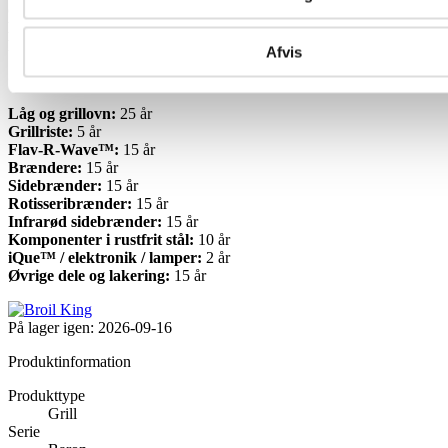
omdannes fra opbevaringsbeholder til stor grillwok
Design:
Shadow med mat Black Knight-finish
Produktion:
Fremstillet i Canada
Afvis
Garanti:
Låg og grillovn:
25 år
Grillriste:
5 år
Flav-R-Wave™:
15 år
Brændere:
15 år
Sidebrænder:
15 år
Rotisseribrænder:
15 år
Infrarød sidebrænder:
15 år
Komponenter i rustfrit stål:
10 år
iQue™ / elektronik / lamper:
2 år
Øvrige dele og lakering:
15 år
På lager igen:
2026-09-16
Produktinformation
Produkttype
Grill
Serie