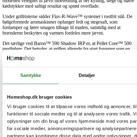
modellen velegnet til jævn tilberedning af hel kylling, stege og større
kødstykker med saftigt resultat og sprød overflade.
Under grillristerne sidder Flav-R-Wave™ systemet i rustfrit stål. De
bølgeformede aromaskinner opfanger fedt og stegesaft, som
fordamper og fører smagen tilbage til maden, samtidig med at
brænderne beskyttes og varmen fordeles mere jævnt.
Det særlige ved Baron™ 590 Shadow IRP er, at Pellet Core™ 500
medfølger. Det betyder, at grillen allerede fra start fungerer som en
komplet hybridgrill, hvor der nemt kan skiftes mellem klassisk
gasgrillning og pelletsdrevet røgning. Dermed er der adgang til
hurtig grillning til hverdag, low & slow, røgning af kød, fisk og
grøntsager samt digital temperaturstyring via iQue™ uden senere
Samtykke
Detaljer
opgradering.
Når pelletmodulet er i brug, kan artikel 69826 desuden omdannes
fra opbevaringsbeholder til en stor grillwok. Det giver ekstra
Homeshop.dk bruger cookies
fleksibilitet i udekøkkenet og understreger modellens alsidige
opbygning.
Vi bruger cookies til at tilpasse vores indhold og annoncer, til
Grillen er også praktisk indrettet med rummeligt underskab med to
funktioner til sociale medier og til at analysere vores trafik. 
døre, plads til gasflaske og grillredskaber samt
oplysninger om din brug af vores hjemmeside med vores par
opbevaringsmuligheder til tilbehør. De oplyste knapper med
for sociale medier, annonceringspartnere og analysepartnere
stærkere LED-belysning gør det lettere at arbejde præcist, også når
lyset er lavt.
partnere kan kombinere disse data med andre oplysninger, du