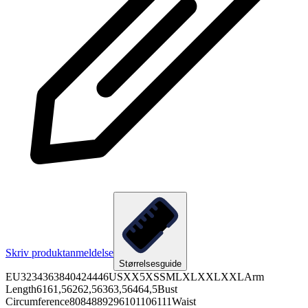
Skriv produktanmeldelse
Størrelsesguide
EU3234363840424446USXX5XSSMLXLXXLXXLArm
Length6161,56262,56363,56464,5Bust
Circumference8084889296101106111Waist