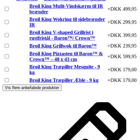
Broil King Mulit-Vindskærm til IR
+DKK 499,95
brænder
Broil King Wokring til sidebrænder
+DKK 299,95
IR
Broil King V-shaped Grillrist i
+DKK 399,95
rustfristål - Baron™/ Crown™
Broil King Grillwok til Baron™
+DKK 239,95
Broil King Pizzasten til Baron™ &
+DKK 599,95
Crown™ – 48 x 43 cm
Broil King Træpiller Mesquite - 9
+DKK 179,00
kg
Broil King Træpiller Æble - 9 kg
+DKK 179,00
Vis flere anbefalede produkter