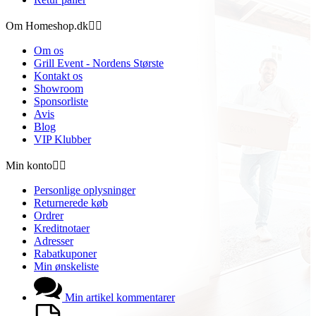
Om Homeshop.dk


Om os
Grill Event - Nordens Største
Kontakt os
Showroom
Sponsorliste
Avis
Blog
VIP Klubber
Min konto


Personlige oplysninger
Returnerede køb
Ordrer
Kreditnotaer
Adresser
Rabatkuponer
Min ønskeliste
Min artikel kommentarer