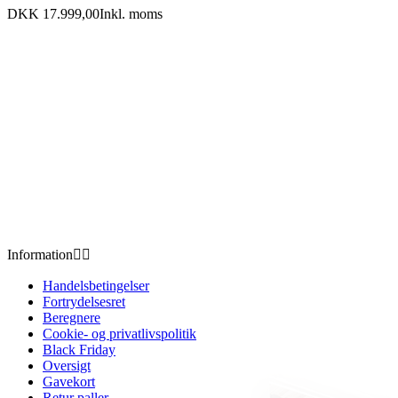
DKK 17.999,00
Inkl. moms
Information


Handelsbetingelser
Fortrydelsesret
Beregnere
Cookie- og privatlivspolitik
Black Friday
Oversigt
Gavekort
Retur paller