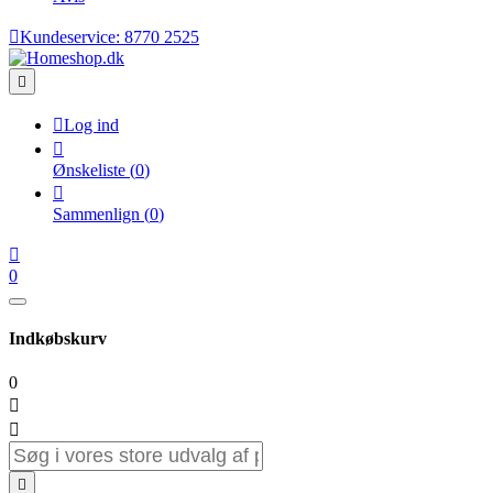

Kundeservice:
8770 2525


Log ind

Ønskeliste
(
0
)

Sammenlign
(
0
)

0
Indkøbskurv
0


