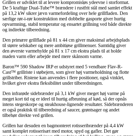
Grillen er udviklet til at levere kompromisløs ydeevne i storformat.
De 5 kraftige Dual-Tube™ brændere i rustfrit stål med samlet effekt
på 13,2 kW sikrer jævn varmefordeling over hele grillfladen. Den
særlige rør-i-rør konstruktion med dobbelte gasporte giver hurtig
opvarmning, stabil temperatur og ensartet grillning ved både direkte
og indirekte tilberedning.
Den primære grillflade på 81 x 44 cm giver maksimal arbejdsplads
til større selskaber og mere ambitiøse grillmenuer. Samtidig giver
den øverste varmehylde på 81 x 17 cm ekstra plads til at holde
maden varm eller arbejde med mere skånsom varme.
Baron™ 590 Shadow IRP er udstyret med 5 vendbare Flav-R-
Cast™ grillriste i støbejern, som giver høj varmeholdning og flotte
grillstriber. Ristene kan anvendes i flere positioner, også vinklet,
hvilket giver ekstra fleksibilitet under tilberedningen.
Den infrarøde sidebrænder på 3,1 kW giver meget høj varme på
meget kort tid og er ideel til hurtig afbruning af kød, så der opnås
intens stegeskorpe og steakhouse-lignende resultater. Sidebrænderen
er også praktisk til tilberedning af saucer, grøntsager og andet
tilbehør direkte ved grillen.
Grillen har desuden en bagmonteret rotisseribrænder på 4,4 kW
samt komplet rotisserisæt med motor, spyd og gafler. Det gør