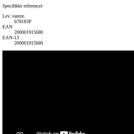
Specifikke referencer
Lev. varenr.
678183P
EAN
200001915680
EAN-13
200001915680