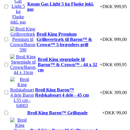
Kosan Gas Light 5 kg Flaske inkl.
+DKK 999,95
gas
Broil King Premium
Grillovertræk til Baron™ &
+DKK 999,00
Crown™ 5-brænders grill
Broil King stegeplade til
Baron™ & Crown™ - 44 x 32
+DKK 699,95
cm
Broil King Baron™
+DKK 399,00
Redskabssæt 4 dele - 45 cm
Broil King Baron™ Grillspade
+DKK 99,00