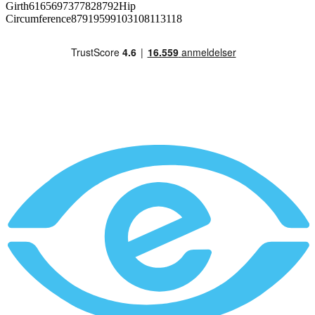
Girth6165697377828792Hip
Circumference87919599103108113118