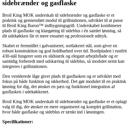
sidebrænder og gasflaske
Broil King MOK underskab til sidebrænder og gasflaske er et
praktisk og gennemført modul til grillstationen, udviklet til at passe
til Broil King Baron™ indbygningsgrill. Underskabet kombinerer
plads til gasflaske og klargøring til sideblus i én samlet løsning, så
dit udekøkken får et mere ensartet og professionelt udtryk.
Skabet er fremstillet i galvaniseret, sortlakeret stål, som giver en
robust konstruktion og god holdbarhed over tid. Bordpladen i rustfrit
430-stål fungerer som en slidstærk og elegant arbejdsflade og er
samtidig forberedt med udskæring til sideblus, så modulet nemt kan
integreres i grillstationen.
Den ventilerede låge giver plads til gasflasken og er udviklet med
fokus på både funktion og sikkerhed. Det gør modulet til en praktisk
løsning for dig, der ønsker en pæn og funktionel integration af
gasflasken i udekøkkenet.
Broil King MOK underskab til sidebrænder og gasflaske er et oplagt
valg til dig, der ønsker en mere organiseret og komplet grillstation,
hvor både gasflaske og sideblus er tænkt ind i løsningen.
Specifikationer: