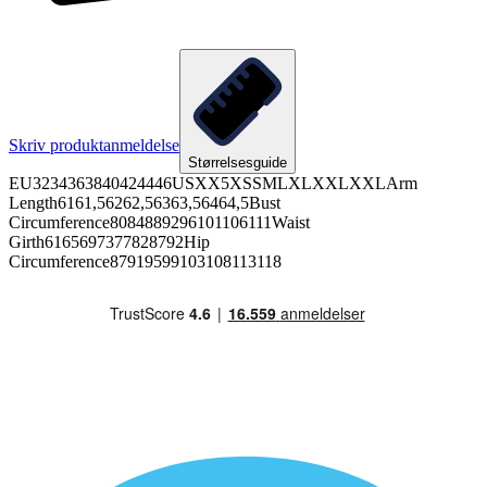
Skriv produktanmeldelse
Størrelsesguide
EU3234363840424446USXX5XSSMLXLXXLXXLArm
Length6161,56262,56363,56464,5Bust
Circumference8084889296101106111Waist
Girth6165697377828792Hip
Circumference87919599103108113118