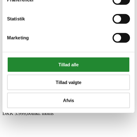
Broil King MOK underskab til Sidebrænder og
Gasflaske
Statistik
Marketing
Tillad alle
Tillad valgte
Broil King MOK Underskab til
Sidebrænder og Gasflaske
Afvis
DKK 3.999,00
Inkl. moms