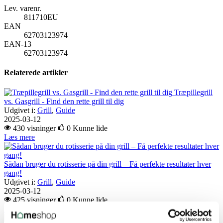
Lev. varenr.
811710EU
EAN
62703123974
EAN-13
62703123974
Relaterede artikler
Træpillegrill
vs. Gasgrill - Find den rette grill til dig
Udgivet i:
Grill
,
Guide
2025-03-12
430 visninger
0
Kunne lide
Læs mere
Sådan bruger du rotisserie på din grill – Få perfekte resultater hver
gang!
Udgivet i:
Grill
,
Guide
2025-03-12
425 visninger
0
Kunne lide
Læs mere
Mestre røgning: Perfekt