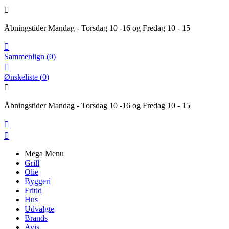

Åbningstider Mandag - Torsdag 10 -16 og Fredag 10 - 15

Sammenlign
(
0
)

Ønskeliste
(
0
)

Åbningstider Mandag - Torsdag 10 -16 og Fredag 10 - 15


Mega Menu
Grill
Olie
Byggeri
Fritid
Hus
Udvalgte
Brands
Avis