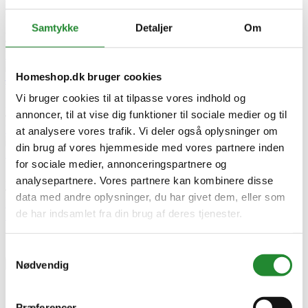
BBQ hver gang!
Udgivet i:
Grill
,
Guide
Samtykke
Detaljer
Om
2025-03-13
410 visninger
0
Kunne lide
Læs mere
Direkte Grilning
Homeshop.dk bruger cookies
– Guide til Perfekte Resultater
Udgivet i:
Grill
,
Opskrifter
Vi bruger cookies til at tilpasse vores indhold og
2025-04-03
annoncer, til at vise dig funktioner til sociale medier og til
392 visninger
0
Kunne lide
Læs mere
at analysere vores trafik. Vi deler også oplysninger om
Hvad gør
din brug af vores hjemmeside med vores partnere inden
infrarøde brændere til noget helt særligt?
for sociale medier, annonceringspartnere og
Udgivet i:
Grill
,
Guide
2025-04-25
analysepartnere. Vores partnere kan kombinere disse
477 visninger
0
Kunne lide
data med andre oplysninger, du har givet dem, eller som
Læs mere
de har indsamlet fra din brug af deres tjenester.
Skriv produktanmeldelse
Ingen kundeanmeldelser for øjeblikket
Samtykkevalg
×
Nødvendig
Præferencer