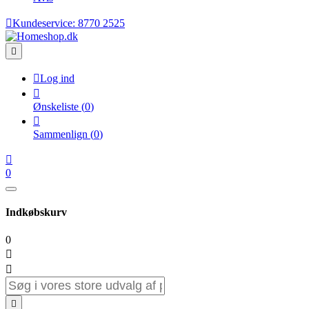

Kundeservice:
8770 2525


Log ind

Ønskeliste
(
0
)

Sammenlign
(
0
)

0
Indkøbskurv
0


