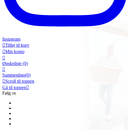
Instagram

Tilføj til kurv

Min konto

Ønskeliste
(0)

Sammenlign(
0
)

Scroll til toppen
Gå til toppen

Følg os