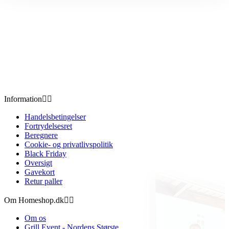
Information


Handelsbetingelser
Fortrydelsesret
Beregnere
Cookie- og privatlivspolitik
Black Friday
Oversigt
Gavekort
Retur paller
Om Homeshop.dk


Om os
Grill Event - Nordens Største