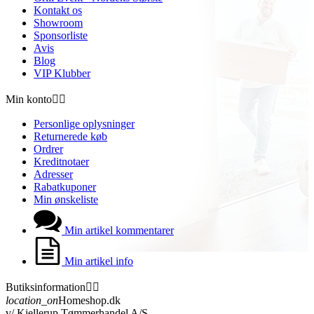
Kontakt os
Showroom
Sponsorliste
Avis
Blog
VIP Klubber
Min konto


Personlige oplysninger
Returnerede køb
Ordrer
Kreditnotaer
Adresser
Rabatkuponer
Min ønskeliste
Min artikel kommentarer
Min artikel info
Butiksinformation


location_on
Homeshop.dk
v/ Kjellerup Tømmerhandel A/S