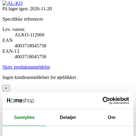
På lager igen:
2026-11-20
Specifikke referencer
Lev. varenr.
ALKO-112969
EAN
4003718045758
EAN-13
4003718045758
Skriv produktanmeldelse
Ingen kundeanmeldelser for øjeblikket
×
AL-KO Trådspole - Ø 1,5 mm (2 stk.) - F. GTLi 18
Samtykke
Detaljer
Om
V/GT 2025