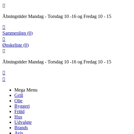

Åbningstider Mandag - Torsdag 10 -16 og Fredag 10 - 15

Sammenlign
(
0
)

Ønskeliste
(
0
)

Åbningstider Mandag - Torsdag 10 -16 og Fredag 10 - 15


Mega Menu
Grill
Olie
Byggeri
Fritid
Hus
Udvalgte
Brands
Avis