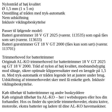
Nylontråd af høj kvalitet
Ø 1,5 mm (1 x 5 m)
Omstilling af tråden med tryk-automatik
Nem udskiftning
Inklusiv viklingsbeskyttelse
Passer til følgende model:
Batteri græstrimmer 18 V GT 2025 (varenr. 113535) som også fåes
som sæt (varenr. 113633)
Batteri græstrimmer GT 18 V GT 2000 (fåes kun som sæt) (varenr.
113701)
Trimmerhoved for batteritrimmer
Originalt AL-KO trimmerhoved for batteritrimmer 18 V GT 2025
og GT 18 V 2000. Tråd af nylon af høj kvalitet, modstandsdygtig
mod slitage, sikrer optimale klipperesultater med en længde på 1,5
m. Med tryk-automatik er tråden legende let at justere under brug.
Udskiftning af trimmerhovedet sker med få enkelte greb. Inklusiv
viklingsbeskyttelse.
Køb tilbehør til batteritrimmer og andre buskryddere
Køb originalt tilbehør fra AL-KO – her i webshoppen eller hos din
forhandler. Hos os finder du specielle trimmerhoveder, ekstra knive,
motorolie, ekstra batterier og ladere til dine AL-KO havemaskiner.