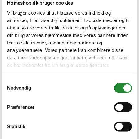
Homeshop.dk bruger cookies
Vi bruger cookies til at tilpasse vores indhold og
annoncer, til at vise dig funktioner til sociale medier og til
AL-KO Trådspole - Ø 1,5 mm
at analysere vores trafik. Vi deler også oplysninger om
(2 stk.) - F. GTLi 18 V/GT 2025
din brug af vores hjemmeside med vores partnere inden
for sociale medier, annonceringspartnere og
analysepartnere. Vores partnere kan kombinere disse
DKK 125,00
Inkl. moms
data med andre oplysninger, du har givet dem, eller som
de har indsamlet fra din brug af deres tjenester.
Samtykkevalg
Nødvendig
Præferencer
Statistik
Information

