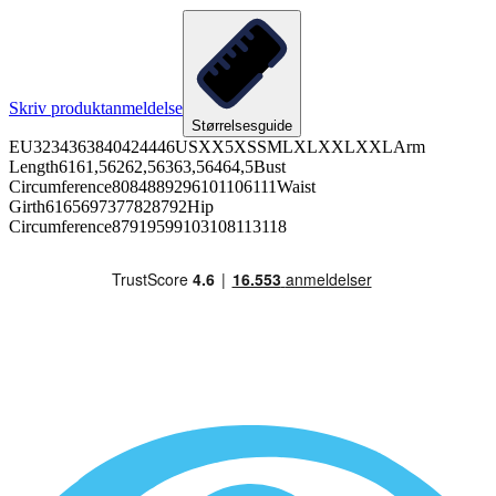
Skriv produktanmeldelse
Størrelsesguide
EU3234363840424446USXX5XSSMLXLXXLXXLArm
Length6161,56262,56363,56464,5Bust
Circumference8084889296101106111Waist
Girth6165697377828792Hip
Circumference87919599103108113118