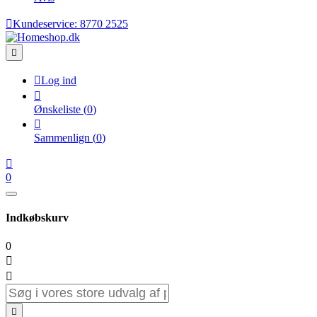

Kundeservice:
8770 2525


Log ind

Ønskeliste
(
0
)

Sammenlign
(
0
)

0
Indkøbskurv
0


