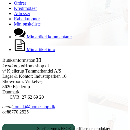
Ordrer
Kreditnotaer
Adresser
Rabatkuponer
Min ønskeliste
Min artikel kommentarer
Min artikel info
Butiksinformation


location_on
Homeshop.dk
v/ Kjellerup Tømmerhandel A/S
Lager & Kontor: Industriparken 16
Showroom: Vinkelvej 1
8620 Kjellerup
Danmark
CVR: 27 62 69 20
email
kontakt@homeshop.dk
call
8770 2525
Se efter vores FSC®-certificerede produkter