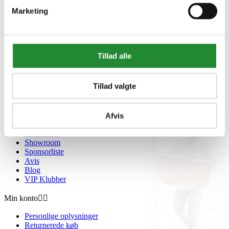
Marketing
Handelsbetingelser
Fortrydelsesret
Beregnere
Cookie- og privatlivspolitik
Black Friday
Tillad alle
Oversigt
Gavekort
Retur paller
Tillad valgte
Om Homeshop.dk


Om os
Afvis
Grill Event - Nordens Største
Kontakt os
Showroom
Sponsorliste
Avis
Blog
VIP Klubber
Min konto


Personlige oplysninger
Returnerede køb