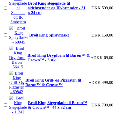
Broil King stegeplade til
sidebrænder og IR-brænder - 31
+DKK 599,00
x 24 cm
Broil King Sprayflaske
+DKK 159,00
Broil King Drypform til Baron™ &
+DKK 69,00
Crown™ - 3 stk.
Broil King Grill- og Pizzasten til
+DKK 499,00
Baron™ & Crown™
Broil King Stegeplade til Baron™
+DKK 799,00
& Crown™ - 44 x 32 cm