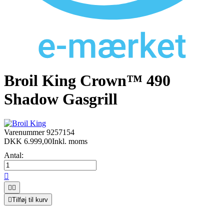
Broil King Crown™ 490
Shadow Gasgrill
Varenummer
9257154
DKK 6.999,00
Inkl. moms
Antal:




Tilføj til kurv