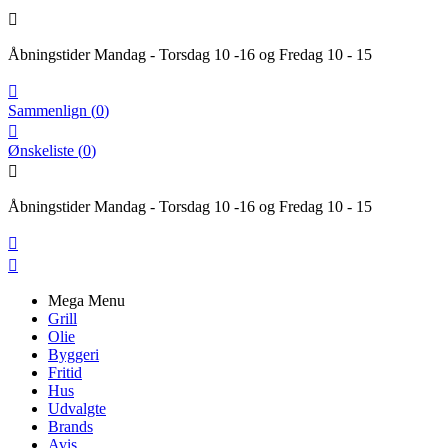

Åbningstider Mandag - Torsdag 10 -16 og Fredag 10 - 15

Sammenlign
(
0
)

Ønskeliste
(
0
)

Åbningstider Mandag - Torsdag 10 -16 og Fredag 10 - 15


Mega Menu
Grill
Olie
Byggeri
Fritid
Hus
Udvalgte
Brands
Avis