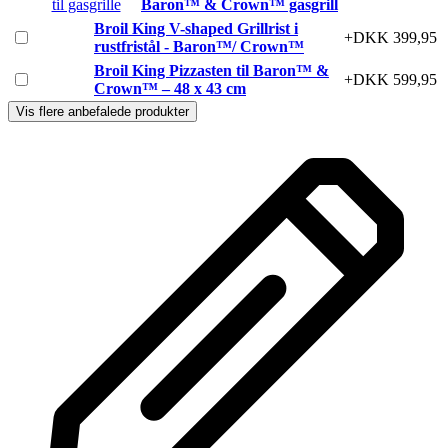
Baron™ & Crown™ gasgrill
Broil King V-shaped Grillrist i
+DKK 399,95
rustfristål - Baron™/ Crown™
Broil King Pizzasten til Baron™ &
+DKK 599,95
Crown™ – 48 x 43 cm
Vis flere anbefalede produkter