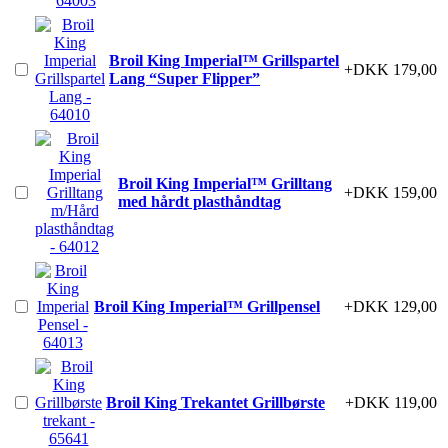
Broil King Imperial™ Grillspartel
+DKK 179,00
Lang “Super Flipper”
Broil King Imperial™ Grilltang
+DKK 159,00
med hårdt plasthåndtag
Broil King Imperial™ Grillpensel
+DKK 129,00
Broil King Trekantet Grillbørste
+DKK 119,00