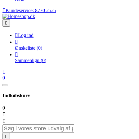

Kundeservice:
8770 2525


Log ind

Ønskeliste
(
0
)

Sammenlign
(
0
)

0
Indkøbskurv
0


