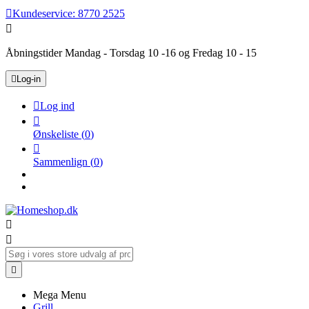

Kundeservice:
8770 2525

Åbningstider Mandag - Torsdag 10 -16 og Fredag 10 - 15

Log-in

Log ind

Ønskeliste
(
0
)

Sammenlign
(
0
)



Mega Menu
Grill