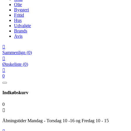
Olie
Byggeri
Fritid
Hus
Udvalgte
Brands
Avis

Sammenlign
(
0
)

Ønskeliste
(
0
)

0
Indkøbskurv
0

Åbningstider Mandag - Torsdag 10 -16 og Fredag 10 - 15