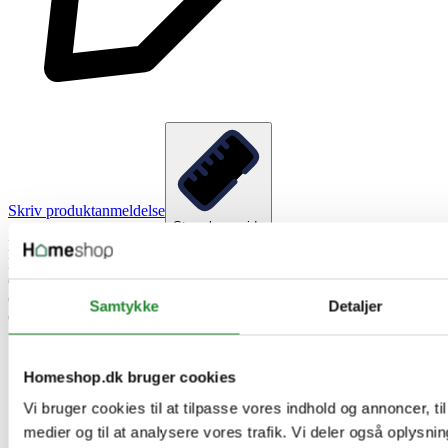
Skriv produktanmeldelse
Størrelsesguide
EU3234363840424446USXX5XSSMLXLXXLXXLArm
Length6161,56262,56363,56464,5Bust
Circumference8084889296101106111Waist
Girth6165697377828792Hip
Samtykke
Detaljer
Circumference87919599103108113118
Homeshop.dk bruger cookies
Vi bruger cookies til at tilpasse vores indhold og annoncer, til 
medier og til at analysere vores trafik. Vi deler også oplysni