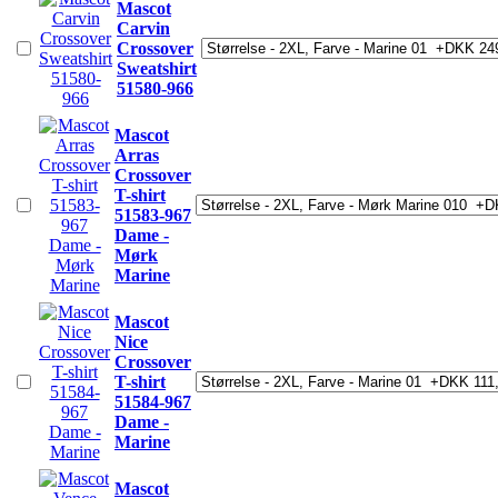
Mascot
Carvin
Crossover
Sweatshirt
51580-966
Mascot
Arras
Crossover
T-shirt
51583-967
Dame -
Mørk
Marine
Mascot
Nice
Crossover
T-shirt
51584-967
Dame -
Marine
Mascot