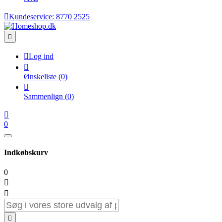

Kundeservice:
8770 2525


Log ind

Ønskeliste
(
0
)

Sammenlign
(
0
)

0
Indkøbskurv
0


