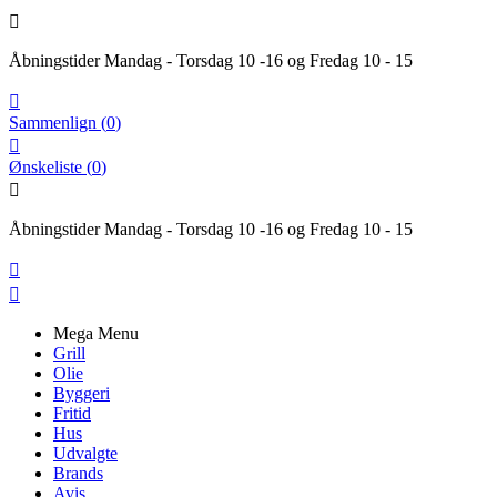

Åbningstider Mandag - Torsdag 10 -16 og Fredag 10 - 15

Sammenlign
(
0
)

Ønskeliste
(
0
)

Åbningstider Mandag - Torsdag 10 -16 og Fredag 10 - 15


Mega Menu
Grill
Olie
Byggeri
Fritid
Hus
Udvalgte
Brands
Avis