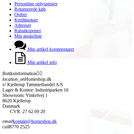
Personlige oplysninger
Returnerede køb
Ordrer
Kreditnotaer
Adresser
Rabatkuponer
Min ønskeliste
Min artikel kommentarer
Min artikel info
Butiksinformation


location_on
Homeshop.dk
v/ Kjellerup Tømmerhandel A/S
Lager & Kontor: Industriparken 16
Showroom: Vinkelvej 1
8620 Kjellerup
Danmark
CVR: 27 62 69 20
email
kontakt@homeshop.dk
call
8770 2525