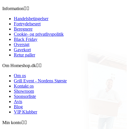
Information


Handelsbetingelser
Fortrydelsesret
Beregnere
Cookie- og privatlivspolitik
Black Friday
Oversigt
Gavekort
Retur paller
Om Homeshop.dk


Om os
Grill Event - Nordens Største
Kontakt os
Showroom
Sponsorliste
Avis
Blog
VIP Klubber
Min konto

