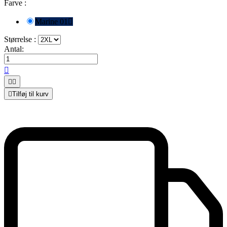
Farve :
Marine 01

Størrelse :
Antal:




Tilføj til kurv