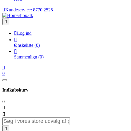

Kundeservice:
8770 2525


Log ind

Ønskeliste
(
0
)

Sammenlign
(
0
)

0
Indkøbskurv
0


