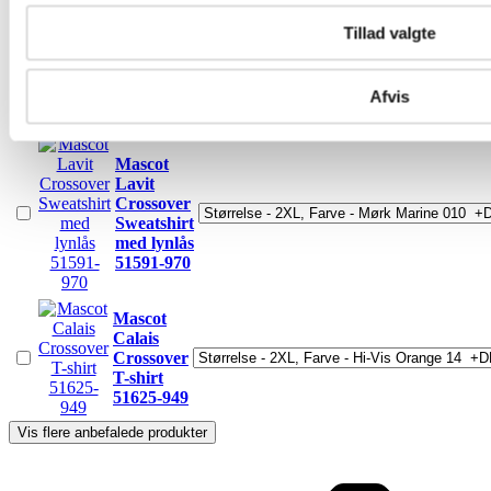
Gimont
Tillad valgte
Crossover
Hættetrøje
med lynlås
Afvis
51590-970
Mascot
Lavit
Crossover
Sweatshirt
med lynlås
51591-970
Mascot
Calais
Crossover
T-shirt
51625-949
Vis flere anbefalede produkter