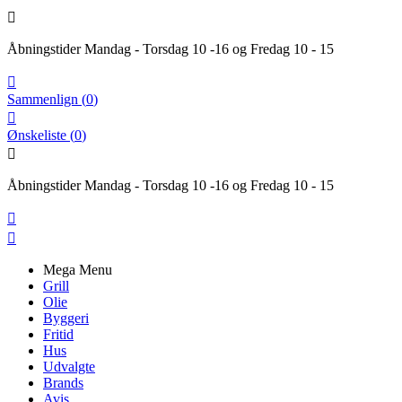

Åbningstider Mandag - Torsdag 10 -16 og Fredag 10 - 15

Sammenlign
(
0
)

Ønskeliste
(
0
)

Åbningstider Mandag - Torsdag 10 -16 og Fredag 10 - 15


Mega Menu
Grill
Olie
Byggeri
Fritid
Hus
Udvalgte
Brands
Avis