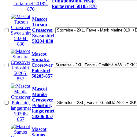
Funktionsundertrøje,
kortærmet 50185-870
Mascot
Tucson
Crossover
Sweatshirt
50204-830
Mascot
Sumatra
Crossover
Poloshirt
50205-857
Mascot
Manila
Crossover
Poloshirt,
langærmet
50206-857
Mascot
Samos