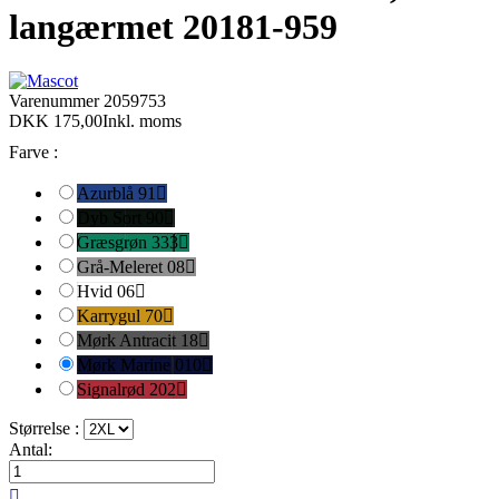
langærmet 20181-959
Varenummer
2059753
DKK 175,00
Inkl. moms
Farve :
Azurblå 91

Dyb Sort 90

Græsgrøn 333

Grå-Meleret 08

Hvid 06

Karrygul 70

Mørk Antracit 18

Mørk Marine 010

Signalrød 202

Størrelse :
Antal:
