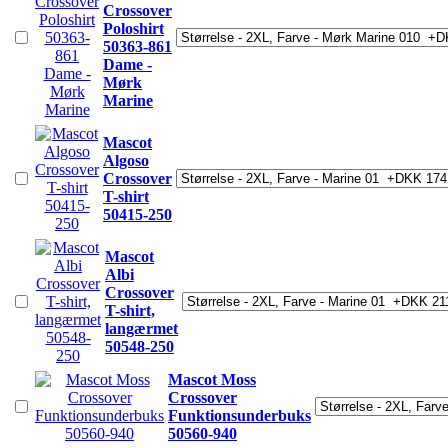
Crossover
Poloshirt
50363-861
Dame -
Mørk
Marine
Mascot
Algoso
Crossover
T-shirt
50415-250
Mascot
Albi
Crossover
T-shirt,
langærmet
50548-250
Mascot Moss
Crossover
Funktionsunderbuks
50560-940