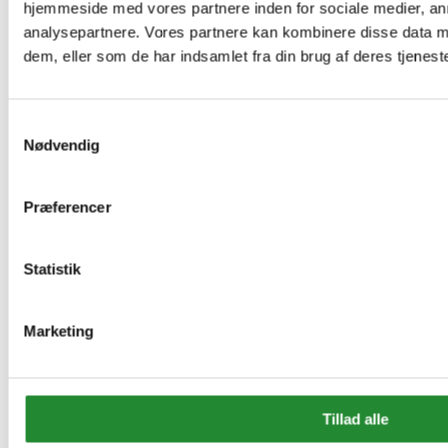
hjemmeside med vores partnere inden for sociale medier, a
brystlomme
51586-968
analysepartnere. Vores partnere kan kombinere disse data m
dem, eller som de har indsamlet fra din brug af deres tjeneste
Mascot
Bandol
Crossover
Poloshirt
Samtykkevalg
51587-969
Nødvendig
Mascot
Grasse
Præferencer
Crossover
Poloshirt
51588-969
Dame -
Statistik
Marine
Mascot
Marketing
Revel
Crossover
Hættetrøje
51589-970
Tillad alle
Mascot