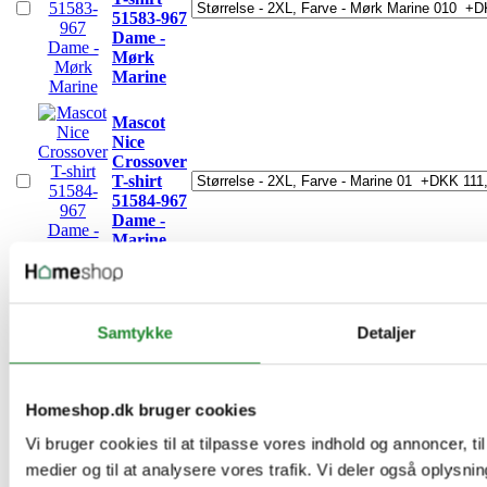
51583-967
Dame -
Mørk
Marine
Mascot
Nice
Crossover
T-shirt
51584-967
Dame -
Marine
Mascot
Vence
Crossover
Samtykke
Detaljer
T-shirt
51585-967
Mascot
Homeshop.dk bruger cookies
Orgon
Crossover
Vi bruger cookies til at tilpasse vores indhold og annoncer, til 
Poloshirt
medier og til at analysere vores trafik. Vi deler også oplysni
med