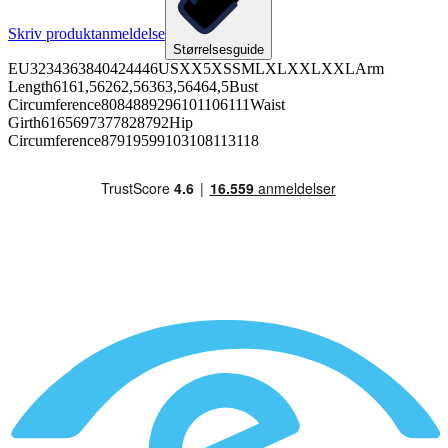
Skriv produktanmeldelse
Størrelsesguide
EU3234363840424446USXX5XSSMLXLXXLXXLArm
Length6161,56262,56363,56464,5Bust
Circumference8084889296101106111Waist
Girth6165697377828792Hip
Circumference87919599103108113118