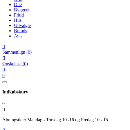
Olie
Byggeri
Fritid
Hus
Udvalgte
Brands
Avis

Sammenlign
(
0
)

Ønskeliste
(
0
)

0
Indkøbskurv
0

Åbningstider Mandag - Torsdag 10 -16 og Fredag 10 - 15