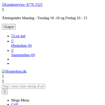

Kundeservice:
8770 2525

Åbningstider Mandag - Torsdag 10 -16 og Fredag 10 - 15

Log-in

Log ind

Ønskeliste
(
0
)

Sammenlign
(
0
)



Mega Menu
Grill