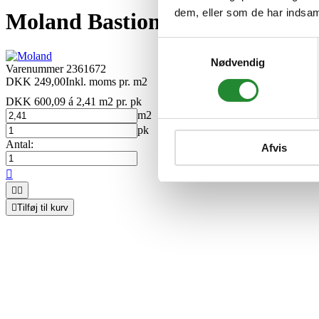
dem, eller som de har indsaml
Moland Bastion Vinyl - 1035126
Samtykkevalg
Nødvendig
Varenummer
2361672
DKK 249,00
Inkl. moms
pr. m2
DKK 600,09 á 2,41 m2
pr. pk
m2
pk
Antal:
Afvis




Tilføj til kurv