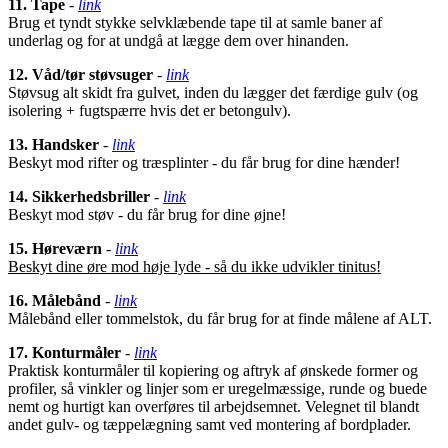
11. Tape
-
link
Brug et tyndt stykke selvklæbende tape til at samle baner af
underlag og for at undgå at lægge dem over hinanden.
12. Våd/tør støvsuger
-
link
Støvsug alt skidt fra gulvet, inden du lægger det færdige gulv (og
isolering + fugtspærre hvis det er betongulv).
13. Handsker
-
link
Beskyt mod rifter og træsplinter - du får brug for dine hænder!
14. Sikkerhedsbriller
-
link
Beskyt mod støv - du får brug for dine øjne!
15. Høreværn
-
link
Beskyt dine øre mod høje lyde - så du ikke udvikler tinitus!
16. Målebånd
-
link
Målebånd eller tommelstok, du får brug for at finde målene af ALT.
17. Konturmåler
-
link
Praktisk konturmåler til kopiering og aftryk af ønskede former og
profiler, så vinkler og linjer som er uregelmæssige, runde og buede
nemt og hurtigt kan overføres til arbejdsemnet. Velegnet til blandt
andet gulv- og tæppelægning samt ved montering af bordplader.