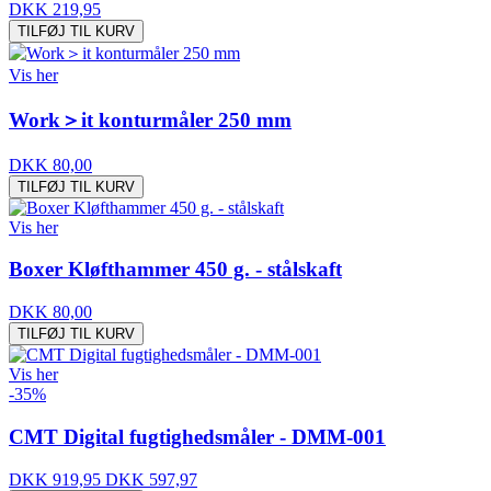
DKK 219,95
TILFØJ TIL KURV
Vis her
Work＞it konturmåler 250 mm
DKK 80,00
TILFØJ TIL KURV
Vis her
Boxer Kløfthammer 450 g. - stålskaft
DKK 80,00
TILFØJ TIL KURV
Vis her
-35%
CMT Digital fugtighedsmåler - DMM-001
DKK 919,95
DKK 597,97