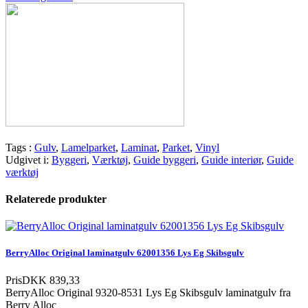
Tags :
Gulv
,
Lamelparket
,
Laminat
,
Parket
,
Vinyl
Udgivet i:
Byggeri
,
Værktøj
,
Guide byggeri
,
Guide interiør
,
Guide
værktøj
Relaterede produkter
BerryAlloc Original laminatgulv 62001356 Lys Eg Skibsgulv
Pris
DKK 839,33
BerryAlloc Original 9320-8531 Lys Eg Skibsgulv laminatgulv fra
Berry Alloc