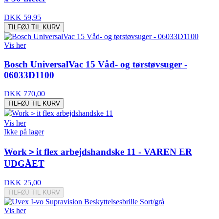
DKK 59,95
TILFØJ TIL KURV
Vis her
Bosch UniversalVac 15 Våd- og tørstøvsuger -
06033D1100
DKK 770,00
TILFØJ TIL KURV
Vis her
Ikke på lager
Work＞it flex arbejdshandske 11 - VAREN ER
UDGÅET
DKK 25,00
TILFØJ TIL KURV
Vis her