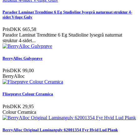
Parador Laminat Trendtime 6 Eg Studioline lysegrå naturmat struktur 4-
sidet V-fuge Gulv
Pris
DKK 665,58
Parador Laminat Trendtime 6 Eg Studioline lysegrå naturmat
struktur 4-sidet...
BerryAlloc Gulvprøve
Pris
DKK 99,00
BerryAlloc
Fliseprøve Colour Ceramica
Pris
DKK 29,95
Colour Ceramica
BerryAlloc Original Laminatgulv 62001354 Fyr Hvid Lud Plank