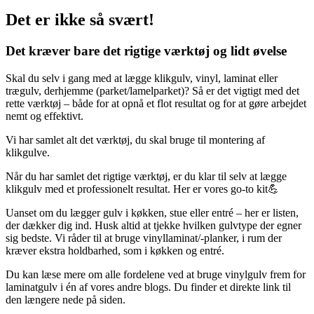
Det er ikke så svært!
Det kræver bare det rigtige værktøj og lidt øvelse
Skal du selv i gang med at lægge klikgulv, vinyl, laminat eller
trægulv, derhjemme (parket/lamelparket)? Så er det vigtigt med det
rette værktøj – både for at opnå et flot resultat og for at gøre arbejdet
nemt og effektivt.
Vi har samlet alt det værktøj, du skal bruge til montering af
klikgulve.
Når du har samlet det rigtige værktøj, er du klar til selv at lægge
klikgulv med et professionelt resultat. Her er vores go-to kit💪
Uanset om du lægger gulv i køkken, stue eller entré – her er listen,
der dækker dig ind. Husk altid at tjekke hvilken gulvtype der egner
sig bedste. Vi råder til at bruge vinyllaminat/-planker, i rum der
kræver ekstra holdbarhed, som i køkken og entré.
Du kan læse mere om alle fordelene ved at bruge vinylgulv frem for
laminatgulv i én af vores andre blogs. Du finder et direkte link til
den længere nede på siden.