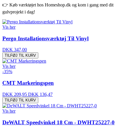
👉 Køb værktøjet hos Homeshop.dk og kom i gang med dit
gulvprojekt i dag!
Vis her
Pergo Installationsværktøj Til Vinyl
DKK 347,00
TILFØJ TIL KURV
Vis her
-35%
CMT Markeringspen
DKK 209,95
DKK 136,47
TILFØJ TIL KURV
Vis her
DeWALT Speedvinkel 18 Cm - DWHT25227-0