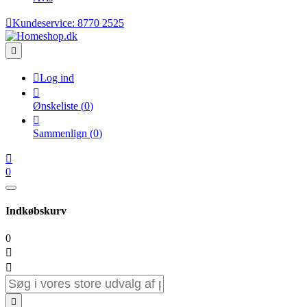

Kundeservice:
8770 2525


Log ind

Ønskeliste
(
0
)

Sammenlign
(
0
)

0
Indkøbskurv
0


