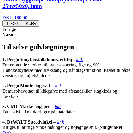
25mx50x0,3mm
DKK 180,00
TILFØJ TIL KURV
Forrige
Næste
Til selve gulvlægningen
1. Pergo Vinyl-installationsværktøj
-
link
Fremragende værktøj til præcis skæring: lige og 90°.
Håndbeskyttelse med trækstang og håndtagsfunktion. Passer til både
venstre- og højrehåndede.
2. Pergo Monteringssæt
–
link
Et must-have sæt til klikgulve med afstandskiler, slagklods og
træklods.
3.
CMT Markeringspen
-
link
Fantastisk til markeringer på materialer.
4. DeWALT Speedvinkel
–
link
Bruges til hurtige vinkelmålinger og nøjagtige snit. (
Smigvinkel
-
link
)