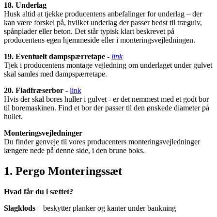
18. Underlag
Husk altid at tjekke producentens anbefalinger for underlag – der
kan være forskel på, hvilket underlag der passer bedst til trægulv,
spånplader eller beton. Det står typisk klart beskrevet på
producentens egen hjemmeside eller i monteringsvejledningen.
19. Eventuelt dampspærretape
-
link
Tjek i producentens montage vejledning om underlaget under gulvet
skal samles med dampspærretape.
20. Fladfræserbor
-
link
Hvis der skal bores huller i gulvet - er det nemmest med et godt bor
til boremaskinen. Find et bor der passer til den ønskede diameter på
hullet.
Monteringsvejledninger
Du finder genveje til vores producenters monteringsvejledninger
længere nede på denne side, i den brune boks.
1. Pergo Monteringssæt
Hvad får du i sættet?
Slagklods
– beskytter planker og kanter under bankning