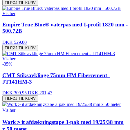
TILFØJ TIL KURV
Vis her
Empire True Blue® vaterpas med I-profil 1820 mm -
500.72B
DKK 529,00
TILFØJ TIL KURV
Vis her
-35%
CMT Stiksavklinge 75mm HM Fibercement -
JT141HM-3
DKK 309,95
DKK 201,47
TILFØJ TIL KURV
Vis her
Work＞it afdækningstape 3-pak med 19/25/38 mm
x 50 meter