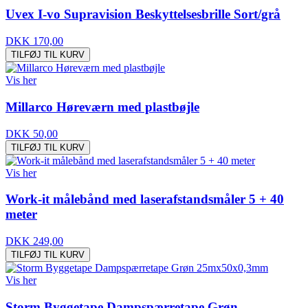
Uvex I-vo Supravision Beskyttelsesbrille Sort/grå
DKK 170,00
TILFØJ TIL KURV
Vis her
Millarco Høreværn med plastbøjle
DKK 50,00
TILFØJ TIL KURV
Vis her
Work-it målebånd med laserafstandsmåler 5 + 40
meter
DKK 249,00
TILFØJ TIL KURV
Vis her
Storm Byggetape Dampspærretape Grøn