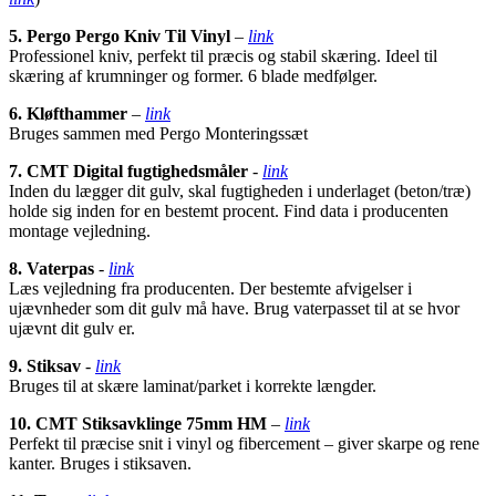
5.
Pergo Pergo Kniv Til Vinyl
–
link
Professionel kniv, perfekt til præcis og stabil skæring. Ideel til
skæring af krumninger og former. 6 blade medfølger.
6. Kløfthammer
–
link
Bruges sammen med Pergo Monteringssæt
7.
CMT Digital fugtighedsmåler
-
link
Inden du lægger dit gulv, skal fugtigheden i underlaget (beton/træ)
holde sig inden for en bestemt procent. Find data i producenten
montage vejledning.
8. Vaterpas
-
link
Læs vejledning fra producenten. Der bestemte afvigelser i
ujævnheder som dit gulv må have. Brug vaterpasset til at se hvor
ujævnt dit gulv er.
9. Stiksav
-
link
Bruges til at skære laminat/parket i korrekte længder.
10. CMT Stiksavklinge 75mm HM
–
link
Perfekt til præcise snit i vinyl og fibercement – giver skarpe og rene
kanter. Bruges i stiksaven.