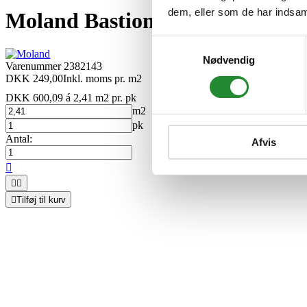
dem, eller som de har indsaml
Moland Bastion Vinyl Støvet Eg
Samtykkevalg
Nødvendig
Varenummer
2382143
DKK 249,00
Inkl. moms
pr. m2
DKK 600,09 á 2,41 m2
pr. pk
m2
pk
Antal:
Afvis




Tilføj til kurv