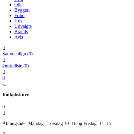
Olie
Byggeri
Fritid
Hus
Udvalgte
Brands
Avis

Sammenlign
(
0
)

Ønskeliste
(
0
)

0
Indkøbskurv
0

Åbningstider Mandag - Torsdag 10 -16 og Fredag 10 - 15