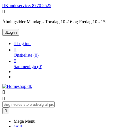

Kundeservice:
8770 2525

Åbningstider Mandag - Torsdag 10 -16 og Fredag 10 - 15

Log-in

Log ind

Ønskeliste
(
0
)

Sammenlign
(
0
)



Mega Menu
Grill