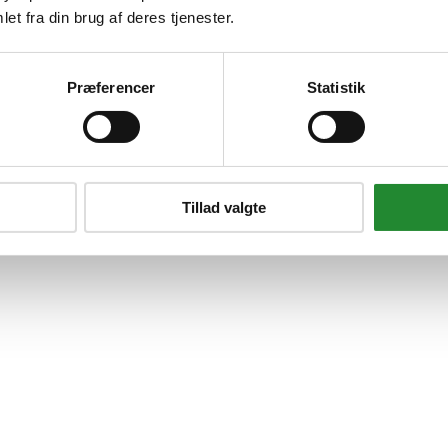
et fra din brug af deres tjenester.
 - 10351277
Præferencer
Statistik
Tillad valgte