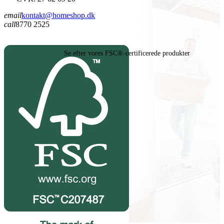
email
kontakt@homeshop.dk
call
8770 2525
Se efter vores FSC®-certificerede produkter