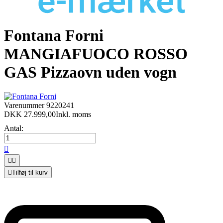
Fontana Forni
MANGIAFUOCO ROSSO
GAS Pizzaovn uden vogn
Varenummer
9220241
DKK 27.999,00
Inkl. moms
Antal:




Tilføj til kurv