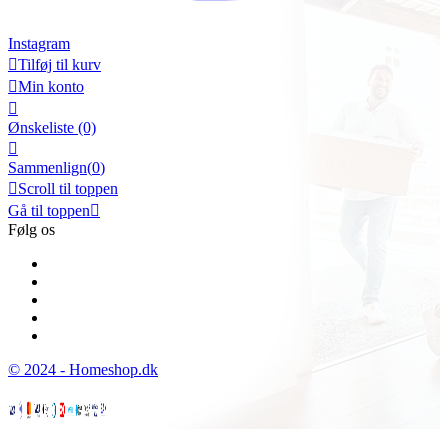
Instagram

Tilføj til kurv

Min konto

Ønskeliste
(0)

Sammenlign(
0
)

Scroll til toppen
Gå til toppen

Følg os
© 2024 - Homeshop.dk