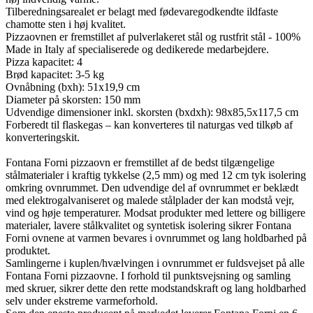
Tilberedningsarealet er belagt med fødevaregodkendte ildfaste
chamotte sten i høj kvalitet.
Pizzaovnen er fremstillet af pulverlakeret stål og rustfrit stål - 100%
Made in Italy af specialiserede og dedikerede medarbejdere.
Pizza kapacitet: 4
Brød kapacitet: 3-5 kg
Ovnåbning (bxh): 51x19,9 cm
Diameter på skorsten: 150 mm
Udvendige dimensioner inkl. skorsten (bxdxh): 98x85,5x117,5 cm
Forberedt til flaskegas – kan konverteres til naturgas ved tilkøb af
konverteringskit.
Fontana Forni pizzaovn er fremstillet af de bedst tilgængelige
stålmaterialer i kraftig tykkelse (2,5 mm) og med 12 cm tyk isolering
omkring ovnrummet. Den udvendige del af ovnrummet er beklædt
med elektrogalvaniseret og malede stålplader der kan modstå vejr,
vind og høje temperaturer. Modsat produkter med lettere og billigere
materialer, lavere stålkvalitet og syntetisk isolering sikrer Fontana
Forni ovnene at varmen bevares i ovnrummet og lang holdbarhed på
produktet.
Samlingerne i kuplen/hvælvingen i ovnrummet er fuldsvejset på alle
Fontana Forni pizzaovne. I forhold til punktsvejsning og samling
med skruer, sikrer dette den rette modstandskraft og lang holdbarhed
selv under ekstreme varmeforhold.