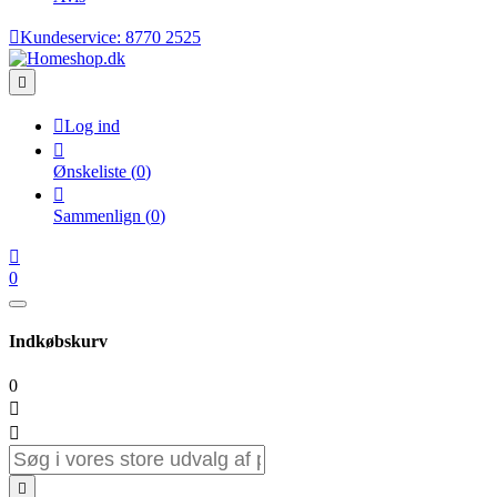

Kundeservice:
8770 2525


Log ind

Ønskeliste
(
0
)

Sammenlign
(
0
)

0
Indkøbskurv
0


