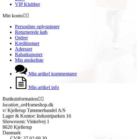
VIP Klubber
Min konto


Personlige oplysninger
Returnerede køb
Ordrer
Kreditnotaer
Adresser
Rabatkuponer
Min ønskeliste
Min artikel kommentarer
Min artikel info
Butiksinformation


location_on
Homeshop.dk
v/ Kjellerup Tømmerhandel A/S
Lager & Kontor: Industriparken 16
Showroom: Vinkelvej 1
8620 Kjellerup
Danmark
CVR: 27 62 69 20