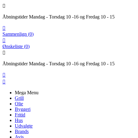

Åbningstider Mandag - Torsdag 10 -16 og Fredag 10 - 15

Sammenlign
(
0
)

Ønskeliste
(
0
)

Åbningstider Mandag - Torsdag 10 -16 og Fredag 10 - 15


Mega Menu
Grill
Olie
Byggeri
Fritid
Hus
Udvalgte
Brands
Avis