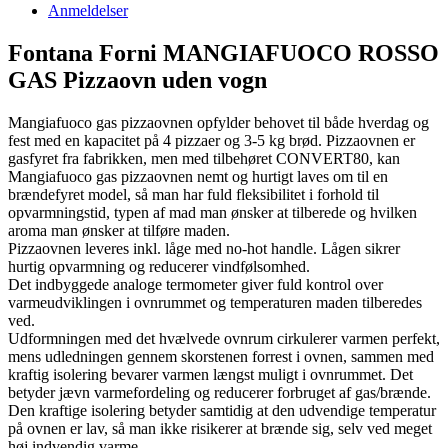
Anmeldelser
Fontana Forni MANGIAFUOCO ROSSO
GAS Pizzaovn uden vogn
Mangiafuoco gas pizzaovnen opfylder behovet til både hverdag og
fest med en kapacitet på 4 pizzaer og 3-5 kg brød. Pizzaovnen er
gasfyret fra fabrikken, men med tilbehøret CONVERT80, kan
Mangiafuoco gas pizzaovnen nemt og hurtigt laves om til en
brændefyret model, så man har fuld fleksibilitet i forhold til
opvarmningstid, typen af mad man ønsker at tilberede og hvilken
aroma man ønsker at tilføre maden.
Pizzaovnen leveres inkl. låge med no-hot handle. Lågen sikrer
hurtig opvarmning og reducerer vindfølsomhed.
Det indbyggede analoge termometer giver fuld kontrol over
varmeudviklingen i ovnrummet og temperaturen maden tilberedes
ved.
Udformningen med det hvælvede ovnrum cirkulerer varmen perfekt,
mens udledningen gennem skorstenen forrest i ovnen, sammen med
kraftig isolering bevarer varmen længst muligt i ovnrummet. Det
betyder jævn varmefordeling og reducerer forbruget af gas/brænde.
Den kraftige isolering betyder samtidig at den udvendige temperatur
på ovnen er lav, så man ikke risikerer at brænde sig, selv ved meget
høj indvendig varme.