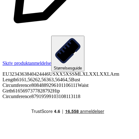
Skriv produktanmeldelse
Størrelsesguide
EU3234363840424446USXX5XSSMLXLXXLXXLArm
Length6161,56262,56363,56464,5Bust
Circumference8084889296101106111Waist
Girth6165697377828792Hip
Circumference87919599103108113118