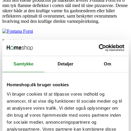
Som den eneste producent på markedet leverer Fontana Forni en 6
mm tyk flamme deflektor i corten stål med til sine pizzaovne. Denne
sikrer både at den kraftige varme fra gasbrænderen eller bålet
reflekteres optimalt til ovnrummet, samt beskytter ovnrummets
hvælving mod den kraftige direkte varmepåvirkning.
Produktinformation
Produkttype
Pizzaovn
Farve
Samtykke
Detaljer
Om
Rød
Grillareal (cm)
80 x 60 cm
Brænder kW
Homeshop.dk bruger cookies
20
Grill type
Vi bruger cookies til at tilpasse vores indhold og
Pizzaovn
annoncer, til at vise dig funktioner til sociale medier og til
at analysere vores trafik. Vi deler også oplysninger om
Specifikke referencer
din brug af vores hjemmeside med vores partnere inden
Lev. varenr.
for sociale medier, annonceringspartnere og
MNGRSC
EAN
analysepartnere. Vores partnere kan kombinere disse