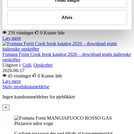
227 visninger
0
Kunne lide
Læs mere
Klassisk pizzadej –
som i et italiensk pizzeria
Afvis
Udgivet i:
Grill
,
Opskrifter
2025-11-13
259 visninger
0
Kunne lide
Læs mere
Fontana Forni Cook book katalog 2026 – download gratis italienske
opskrifter
Udgivet i:
Grill
,
Opskrifter
2026-06-17
45 visninger
0
Kunne lide
Læs mere
Skriv produktanmeldelse
Ingen kundeanmeldelser for øjeblikket
×
Gasfyret pizzaovn der ved tilkøb af konverteringskit