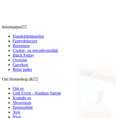
Information


Handelsbetingelser
Fortrydelsesret
Beregnere
Cookie- og privatlivspolitik
Black Friday
Oversigt
Gavekort
Retur paller
Om Homeshop.dk


Om os
Grill Event - Nordens Største
Kontakt os
Showroom
Sponsorliste
Avis
Blog