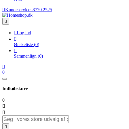

Kundeservice:
8770 2525


Log ind

Ønskeliste
(
0
)

Sammenlign
(
0
)

0
Indkøbskurv
0


