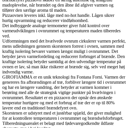
madoplevelse, når brændet og den åbne ild afgiver varmen og
tilfører den særlige aroma til maden.
Pizzaovnen leveres inkl. låge med no-hot handle. Lågen sikrer
hurtig opvarmning og reducerer vindfølsomhed.
Det indbyggede analoge termometer giver fuld kontrol over
varmeudviklingen i ovnrummet og temperaturen maden tilberedes
ved.
Udformningen med det hvælvede ovnrum cirkulerer varmen perfekt,
mens udledningen gennem skorstenen forrest i ovnen, sammen med
kraftig isolering bevarer varmen længst muligt i ovnrummet. Det
betyder jævn varmefordeling og reducerer forbruget af brænde. Den
kraftige isolering betyder samtidig at den udvendige temperatur på
ovnen er lav, så man ikke risikerer at brænde sig, selv ved meget høj
indvendig varme.
GIROFIAMMA er en unik teknologi fra Fontana Forni. Varmen der
genereres fra afbrændingen af træ, forbliver længere tid i ovnrummet
og har en længere vandring, der betyder at varmen kommer i
berøring med alle de strategisk vigtige punkter på hvælvingen i
ovnrummet. Resultatet er en pizzaovn der opnår den ønskede
temperatur hurtigere og med et forbrug af træ der er op til 80%
lavere end en traditionel brændefyret ovn.
Skorstenen er udstyret med et justérbar spjæld, der giver mulighed
for at kontrollere temperaturen i ovnrummet og brændselsforbruget.
Tilberedningsarealet er belagt med fødevaregodkendte ildfaste