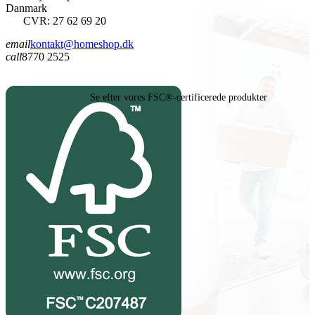
Danmark
CVR: 27 62 69 20
email
kontakt@homeshop.dk
call
8770 2525
Se efter vores FSC®-certificerede produkter