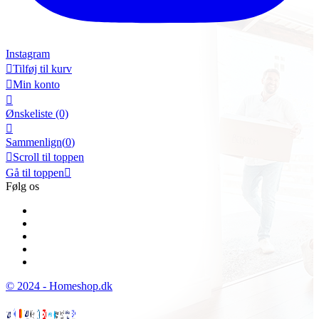
Instagram

Tilføj til kurv

Min konto

Ønskeliste
(0)

Sammenlign(
0
)

Scroll til toppen
Gå til toppen

Følg os
© 2024 - Homeshop.dk