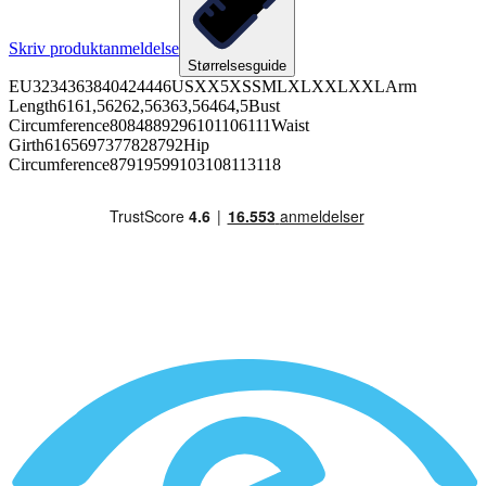
Skriv produktanmeldelse
Størrelsesguide
EU3234363840424446USXX5XSSMLXLXXLXXLArm
Length6161,56262,56363,56464,5Bust
Circumference8084889296101106111Waist
Girth6165697377828792Hip
Circumference87919599103108113118