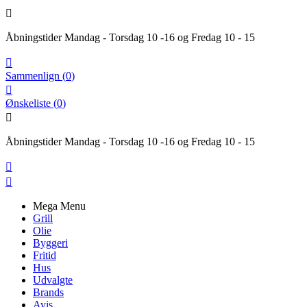

Åbningstider Mandag - Torsdag 10 -16 og Fredag 10 - 15

Sammenlign
(
0
)

Ønskeliste
(
0
)

Åbningstider Mandag - Torsdag 10 -16 og Fredag 10 - 15


Mega Menu
Grill
Olie
Byggeri
Fritid
Hus
Udvalgte
Brands
Avis