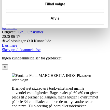
2025-11-13
Tillad valgte
262 visninger
0
Kunne lide
Læs mere
Afvis
Fontana Forni Cook book katalog 2026 – download gratis italienske
opskrifter
Udgivet i:
Grill
,
Opskrifter
2026-06-17
49 visninger
0
Kunne lide
Læs mere
Skriv produktanmeldelse
Ingen kundeanmeldelser for øjeblikket
×
Brændefyret pizzaovn i topkvalitet med mange
anvendelsesmuligheder. Bagearealet på 60x60 cm giver
plads til 2 pizzaer ad gangen, mens højden i ovnrummet
på hele 34 cm tillader at tilberede mange andre retter
end pizza. Til placering på bord eller udekøkken.