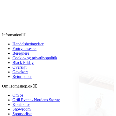
Information


Handelsbetingelser
Fortrydelsesret
Beregnere
Cookie- og privatlivspolitik
Black Friday
Oversigt
Gavekort
Retur paller
Om Homeshop.dk


Om os
Grill Event - Nordens Største
Kontakt os
Showroom
Sponsorliste