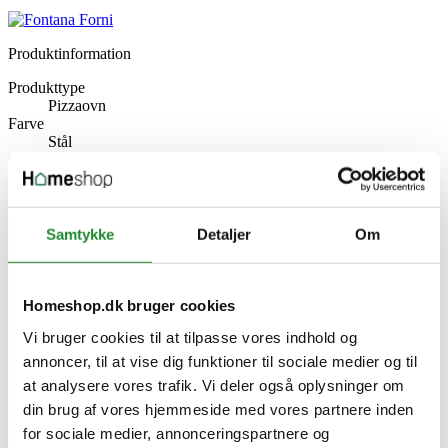
Produktinformation
Produkttype
Pizzaovn
Farve
Stål
Grillareal (cm)
60 x 60 cm
Brænder kW
22
Grill type
Samtykke
Detaljer
Om
Pizzaovn
Specifikke referencer
Homeshop.dk bruger cookies
Lev. varenr.
MRLISC
Vi bruger cookies til at tilpasse vores indhold og
EAN
annoncer, til at vise dig funktioner til sociale medier og til
8033776073710
at analysere vores trafik. Vi deler også oplysninger om
EAN-13
8033776073710
din brug af vores hjemmeside med vores partnere inden
for sociale medier, annonceringspartnere og
Relaterede artikler