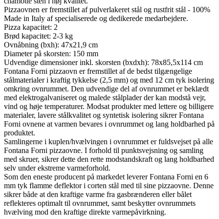
chamotte sten i høj kvalitet.
Pizzaovnen er fremstillet af pulverlakeret stål og rustfrit stål - 100%
Made in Italy af specialiserede og dedikerede medarbejdere.
Pizza kapacitet: 2
Brød kapacitet: 2-3 kg
Ovnåbning (bxh): 47x21,9 cm
Diameter på skorsten: 150 mm
Udvendige dimensioner inkl. skorsten (bxdxh): 78x85,5x114 cm
Fontana Forni pizzaovn er fremstillet af de bedst tilgængelige
stålmaterialer i kraftig tykkelse (2,5 mm) og med 12 cm tyk isolering
omkring ovnrummet. Den udvendige del af ovnrummet er beklædt
med elektrogalvaniseret og malede stålplader der kan modstå vejr,
vind og høje temperaturer. Modsat produkter med lettere og billigere
materialer, lavere stålkvalitet og syntetisk isolering sikrer Fontana
Forni ovnene at varmen bevares i ovnrummet og lang holdbarhed på
produktet.
Samlingerne i kuplen/hvælvingen i ovnrummet er fuldsvejset på alle
Fontana Forni pizzaovne. I forhold til punktsvejsning og samling
med skruer, sikrer dette den rette modstandskraft og lang holdbarhed
selv under ekstreme varmeforhold.
Som den eneste producent på markedet leverer Fontana Forni en 6
mm tyk flamme deflektor i corten stål med til sine pizzaovne. Denne
sikrer både at den kraftige varme fra gasbrænderen eller bålet
reflekteres optimalt til ovnrummet, samt beskytter ovnrummets
hvælving mod den kraftige direkte varmepåvirkning.