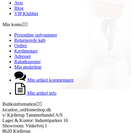
Avis
Blog
VIP Klubber
Min konto


Personlige oplysninger
Returnerede køb
Ordrer
Kreditnotaer
Adresser
Rabatkuponer
Min ønskeliste
Min artikel kommentarer
Min artikel info
Butiksinformation


location_on
Homeshop.dk
v/ Kjellerup Tømmerhandel A/S
Lager & Kontor: Industriparken 16
Showroom: Vinkelvej 1
8620 Kjellerup