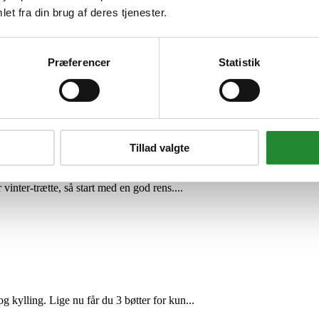
et fra din brug af deres tjenester.
de home
Præferencer
Statistik
bejde, før du maler træfacade, hegn eller...
de home
Tillad valgte
 vinter-trætte, så start med en god rens....
og kylling. Lige nu får du 3 bøtter for kun...