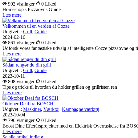
902 visninger
0
Liked
Homeshop's Pizzaovns Guide
Læs mere
Velkommen til en verden af Cozze
Udgivet i:
Grill
,
Guide
2024-02-16
861 visninger
0
Liked
Udforsk vores fantastiske udvalg af intelligente Cozze pizzaovne og ti
Læs mere
Sådan rengør du din grill
Udgivet i:
Grill
,
Guide
2023-10-11
808 visninger
0
Liked
Tips og tricks til hvordan du holder grillen og grillristen ren
Læs mere
Oktober Deal fra BOSCH
Udgivet i:
Maskiner
,
Værktøj
,
Kampagne værktøj
2023-10-04
796 visninger
0
Liked
Boost Dine Efterårsprojekter med en Elektrisk Overraskelse fra BO
Læs mere
Se alle artikel indlæg