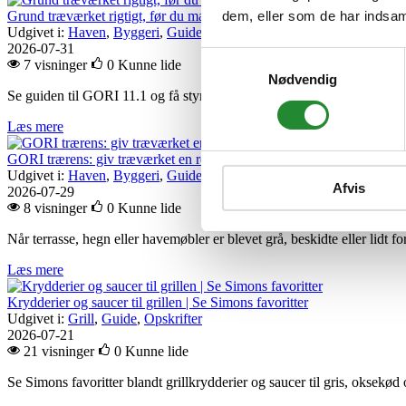
dem, eller som de har indsaml
Grund træværket rigtigt, før du maler
Udgivet i:
Haven
,
Byggeri
,
Guide byggeri
,
Guide haven
,
Home
,
Gui
2026-07-31
Samtykkevalg
7 visninger
0
Kunne lide
Nødvendig
Se guiden til GORI 11.1 og få styr på grunding, imprægnering og forar
Læs mere
GORI trærens: giv træværket en ren start før olie og træbeskyttelse
Udgivet i:
Haven
,
Byggeri
,
Guide byggeri
,
Guide haven
,
Home
,
Gui
Afvis
2026-07-29
8 visninger
0
Kunne lide
Når terrasse, hegn eller havemøbler er blevet grå, beskidte eller lidt for
Læs mere
Krydderier og saucer til grillen | Se Simons favoritter
Udgivet i:
Grill
,
Guide
,
Opskrifter
2026-07-21
21 visninger
0
Kunne lide
Se Simons favoritter blandt grillkrydderier og saucer til gris, oksekød 