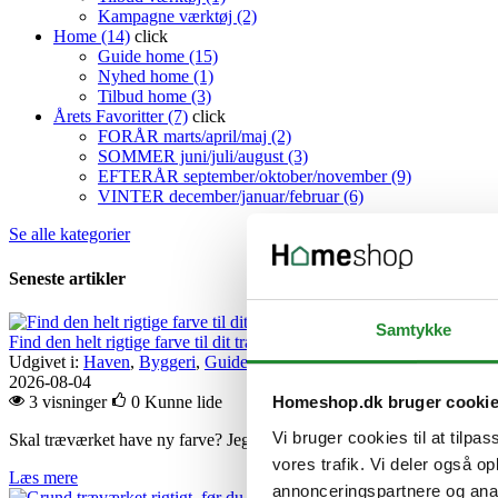
Kampagne værktøj (2)
Home (14)
click
Guide home (15)
Nyhed home (1)
Tilbud home (3)
Årets Favoritter (7)
click
FORÅR marts/april/maj (2)
SOMMER juni/juli/august (3)
EFTERÅR september/oktober/november (9)
VINTER december/januar/februar (6)
Se alle kategorier
Seneste artikler
Samtykke
Find den helt rigtige farve til dit træværk
Udgivet i:
Haven
,
Byggeri
,
Guide byggeri
,
Guide haven
,
Home
,
Gui
2026-08-04
3 visninger
0
Kunne lide
Homeshop.dk bruger cooki
Vi bruger cookies til at tilpas
Skal træværket have ny farve? Jeg guider dig til dækkende og transpar
vores trafik. Vi deler også 
Læs mere
annonceringspartnere og anal