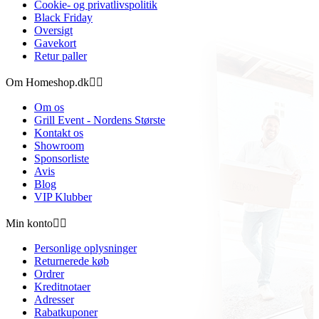
Cookie- og privatlivspolitik
Black Friday
Oversigt
Gavekort
Retur paller
Om Homeshop.dk


Om os
Grill Event - Nordens Største
Kontakt os
Showroom
Sponsorliste
Avis
Blog
VIP Klubber
Min konto


Personlige oplysninger
Returnerede køb
Ordrer
Kreditnotaer
Adresser
Rabatkuponer