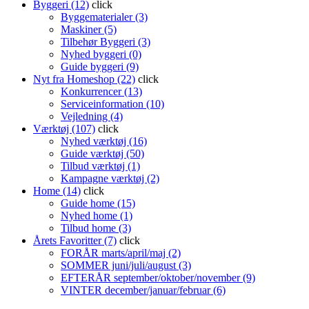
Byggeri (12)
click
Byggematerialer (3)
Maskiner (5)
Tilbehør Byggeri (3)
Nyhed byggeri (0)
Guide byggeri (9)
Nyt fra Homeshop (22)
click
Konkurrencer (13)
Serviceinformation (10)
Vejledning (4)
Værktøj (107)
click
Nyhed værktøj (16)
Guide værktøj (50)
Tilbud værktøj (1)
Kampagne værktøj (2)
Home (14)
click
Guide home (15)
Nyhed home (1)
Tilbud home (3)
Årets Favoritter (7)
click
FORÅR marts/april/maj (2)
SOMMER juni/juli/august (3)
EFTERÅR september/oktober/november (9)
VINTER december/januar/februar (6)