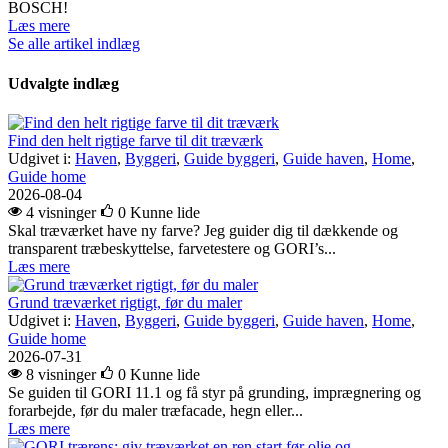
BOSCH!
Læs mere
Se alle artikel indlæg
Udvalgte indlæg
Find den helt rigtige farve til dit træværk
Udgivet i:
Haven
,
Byggeri
,
Guide byggeri
,
Guide haven
,
Home
,
Guide home
2026-08-04
4 visninger
0
Kunne lide
Skal træværket have ny farve? Jeg guider dig til dækkende og
transparent træbeskyttelse, farvetestere og GORI’s...
Læs mere
Grund træværket rigtigt, før du maler
Udgivet i:
Haven
,
Byggeri
,
Guide byggeri
,
Guide haven
,
Home
,
Guide home
2026-07-31
8 visninger
0
Kunne lide
Se guiden til GORI 11.1 og få styr på grunding, imprægnering og
forarbejde, før du maler træfacade, hegn eller...
Læs mere