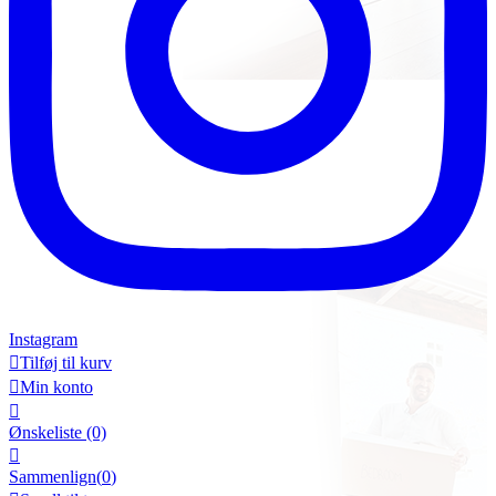
Instagram

Tilføj til kurv

Min konto

Ønskeliste
(0)

Sammenlign(
0
)