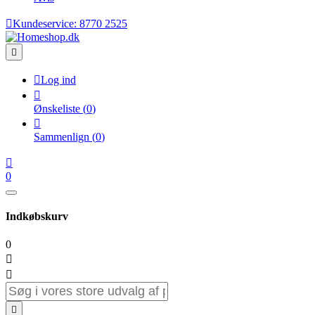

Kundeservice:
8770 2525


Log ind

Ønskeliste
(
0
)

Sammenlign
(
0
)

0
Indkøbskurv
0


