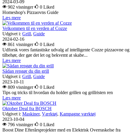
2024-03-09
902 visninger
0
Liked
Homeshop's Pizzaovns Guide
Læs mere
Velkommen til en verden af Cozze
Udgivet i:
Grill
,
Guide
2024-02-16
861 visninger
0
Liked
Udforsk vores fantastiske udvalg af intelligente Cozze pizzaovne og
tilbehør, der gør det let og bekvemt at skabe...
Læs mere
Sådan rengør du din grill
Udgivet i:
Grill
,
Guide
2023-10-11
809 visninger
0
Liked
Tips og tricks til hvordan du holder grillen og grillristen ren
Læs mere
Oktober Deal fra BOSCH
Udgivet i:
Maskiner
,
Værktøj
,
Kampagne værktøj
2023-10-04
796 visninger
0
Liked
Boost Dine Efterårsprojekter med en Elektrisk Overraskelse fra