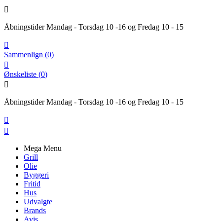

Åbningstider Mandag - Torsdag 10 -16 og Fredag 10 - 15

Sammenlign
(
0
)

Ønskeliste
(
0
)

Åbningstider Mandag - Torsdag 10 -16 og Fredag 10 - 15


Mega Menu
Grill
Olie
Byggeri
Fritid
Hus
Udvalgte
Brands
Avis