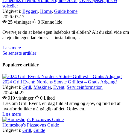
Ladeboks til elbil: Komplet guide 2026 | Overvejelser, pris &
solceller
Udgivet i:
Byggeri
,
Home
,
Guide home
2026-07-17
25 visninger
0
Kunne lide
Overvejer du at købe egen ladeboks til elbilen? Alt du skal vide om
at eje din egen ladeboks — installation,...
Læs mere
Se seneste artikler
Populære artikler
2024 Grill Event: Nordens Største Grillfest – Gratis Adgang!
Udgivet i:
Grill
,
Maskiner
,
Event
,
Serviceinformation
2024-04-22
919 visninger
0
Liked
Læs om Grill Event, en dag fuld af smag og sjov, og find ud af
hvorfor du ikke må gå glip af det. Oplev en...
Læs mere
Homeshop's Pizzaovns Guide
Udgivet i:
Grill
,
Guide