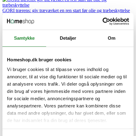
GORI trærens: giv træværket en ren start før olie og træbeskyttelse
Udgivet i:
Haven
,
Byggeri
,
Guide byggeri
,
Guide haven
,
Home
,
Guide home
2026-07-29
9 visninger
0
Kunne lide
Når terrasse, hegn eller havemøbler er blevet grå, beskidte eller lidt
Samtykke
Detaljer
Om
for vinter-trætte, så start med en god rens....
Læs mere
Homeshop.dk bruger cookies
Krydderier og saucer til grillen | Se Simons favoritter
Udgivet i:
Grill
,
Guide
,
Opskrifter
Vi bruger cookies til at tilpasse vores indhold og
2026-07-21
22 visninger
0
Kunne lide
annoncer, til at vise dig funktioner til sociale medier og til
Se Simons favoritter blandt grillkrydderier og saucer til gris,
at analysere vores trafik. Vi deler også oplysninger om
oksekød og kylling. Lige nu får du 3 bøtter for kun...
din brug af vores hjemmeside med vores partnere inden
Læs mere
for sociale medier, annonceringspartnere og
analysepartnere. Vores partnere kan kombinere disse
Ladeboks til elbil: Komplet guide 2026 | Overvejelser, pris &
data med andre oplysninger, du har givet dem, eller som
solceller
Udgivet i:
Byggeri
,
Home
,
Guide home
de har indsamlet fra din brug af deres tjenester.
2026-07-17
25 visninger
0
Kunne lide