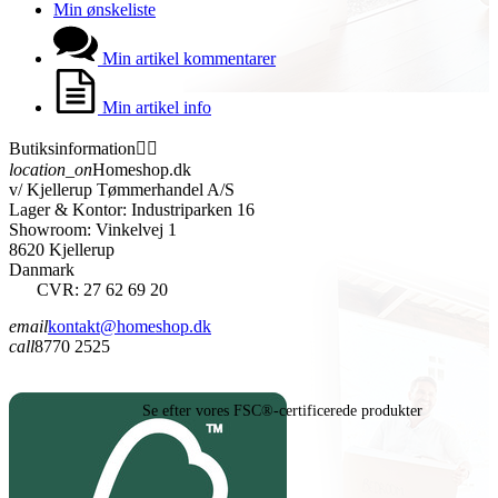
Min ønskeliste
Min artikel kommentarer
Min artikel info
Butiksinformation


location_on
Homeshop.dk
v/ Kjellerup Tømmerhandel A/S
Lager & Kontor: Industriparken 16
Showroom: Vinkelvej 1
8620 Kjellerup
Danmark
CVR: 27 62 69 20
email
kontakt@homeshop.dk
call
8770 2525
Se efter vores FSC®-certificerede produkter