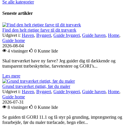
Se alle kategorier
Seneste artikler
Find den helt rigtige farve til dit træværk
Udgivet i:
Haven
,
Byggeri
,
Guide byggeri
,
Guide haven
,
Home
,
Guide home
2026-08-04
4 visninger
0
Kunne lide
Skal træværket have ny farve? Jeg guider dig til dækkende og
transparent træbeskyttelse, farvetestere og GORI’s...
Læs mere
Grund træværket rigtigt, før du maler
Udgivet i:
Haven
,
Byggeri
,
Guide byggeri
,
Guide haven
,
Home
,
Guide home
2026-07-31
8 visninger
0
Kunne lide
Se guiden til GORI 11.1 og få styr på grunding, imprægnering og
forarbejde, før du maler træfacade, hegn eller...