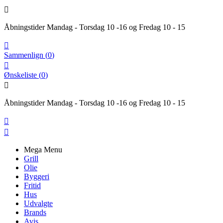

Åbningstider Mandag - Torsdag 10 -16 og Fredag 10 - 15

Sammenlign
(
0
)

Ønskeliste
(
0
)

Åbningstider Mandag - Torsdag 10 -16 og Fredag 10 - 15


Mega Menu
Grill
Olie
Byggeri
Fritid
Hus
Udvalgte
Brands
Avis