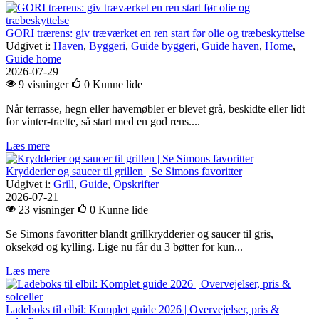
GORI trærens: giv træværket en ren start før olie og træbeskyttelse
Udgivet i:
Haven
,
Byggeri
,
Guide byggeri
,
Guide haven
,
Home
,
Guide home
2026-07-29
9 visninger
0
Kunne lide
Når terrasse, hegn eller havemøbler er blevet grå, beskidte eller lidt
for vinter-trætte, så start med en god rens....
Læs mere
Krydderier og saucer til grillen | Se Simons favoritter
Udgivet i:
Grill
,
Guide
,
Opskrifter
2026-07-21
23 visninger
0
Kunne lide
Se Simons favoritter blandt grillkrydderier og saucer til gris,
oksekød og kylling. Lige nu får du 3 bøtter for kun...
Læs mere
Ladeboks til elbil: Komplet guide 2026 | Overvejelser, pris &