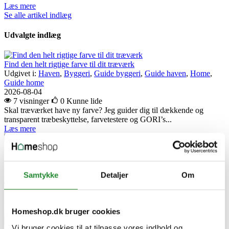
Læs mere
Se alle artikel indlæg
Udvalgte indlæg
Find den helt rigtige farve til dit træværk
Udgivet i:
Haven
,
Byggeri
,
Guide byggeri
,
Guide haven
,
Home
,
Guide home
2026-08-04
7 visninger
0
Kunne lide
Skal træværket have ny farve? Jeg guider dig til dækkende og
transparent træbeskyttelse, farvetestere og GORI’s...
Læs mere
Grund træværket rigtigt, før du maler
Udgivet i:
Haven
,
Byggeri
,
Guide byggeri
,
Guide haven
,
Home
,
Guide home
2026-07-31
Samtykke
Detaljer
Om
9 visninger
0
Kunne lide
Se guiden til GORI 11.1 og få styr på grunding, imprægnering og
forarbejde, før du maler træfacade, hegn eller...
Homeshop.dk bruger cookies
Læs mere
Vi bruger cookies til at tilpasse vores indhold og