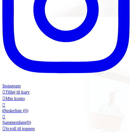
Instagram

Tilføj til kurv

Min konto

Ønskeliste
(0)

Sammenlign(
0
)

Scroll til toppen