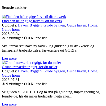
Seneste artikler
Find den helt rigtige farve til dit træværk
Udgivet i:
Haven
,
Byggeri
,
Guide byggeri
,
Guide haven
,
Home
,
Guide home
2026-08-04
7 visninger
0
Kunne lide
Skal træværket have ny farve? Jeg guider dig til dækkende og
transparent træbeskyttelse, farvetestere og GORI’s...
Læs mere
Grund træværket rigtigt, før du maler
Udgivet i:
Haven
,
Byggeri
,
Guide byggeri
,
Guide haven
,
Home
,
Guide home
2026-07-31
9 visninger
0
Kunne lide
Se guiden til GORI 11.1 og få styr på grunding, imprægnering og
forarbejde, før du maler træfacade, hegn eller...
Læs mere