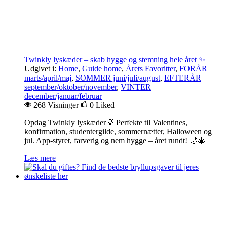
Twinkly lyskæder – skab hygge og stemning hele året ✨
Udgivet i:
Home
,
Guide home
,
Årets Favoritter
,
FORÅR
marts/april/maj
,
SOMMER juni/juli/august
,
EFTERÅR
september/oktober/november
,
VINTER
december/januar/februar
268 Visninger
0
Liked
Opdag Twinkly lyskæder💡 Perfekte til Valentines,
konfirmation, studentergilde, sommernætter, Halloween og
jul. App-styret, farverig og nem hygge – året rundt! 🌙🎄
Læs mere