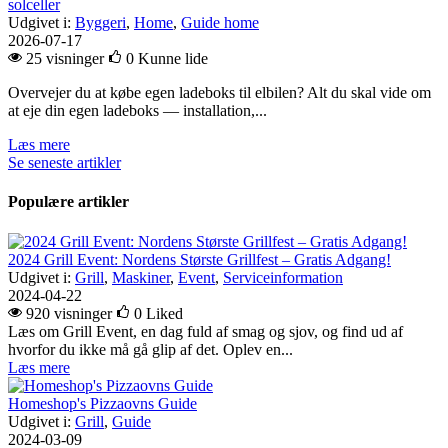
solceller
Udgivet i:
Byggeri
,
Home
,
Guide home
2026-07-17
25 visninger
0
Kunne lide
Overvejer du at købe egen ladeboks til elbilen? Alt du skal vide om
at eje din egen ladeboks — installation,...
Læs mere
Se seneste artikler
Populære artikler
2024 Grill Event: Nordens Største Grillfest – Gratis Adgang!
Udgivet i:
Grill
,
Maskiner
,
Event
,
Serviceinformation
2024-04-22
920 visninger
0
Liked
Læs om Grill Event, en dag fuld af smag og sjov, og find ud af
hvorfor du ikke må gå glip af det. Oplev en...
Læs mere
Homeshop's Pizzaovns Guide
Udgivet i:
Grill
,
Guide
2024-03-09