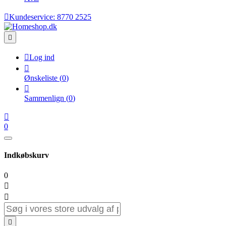

Kundeservice:
8770 2525


Log ind

Ønskeliste
(
0
)

Sammenlign
(
0
)

0
Indkøbskurv
0


