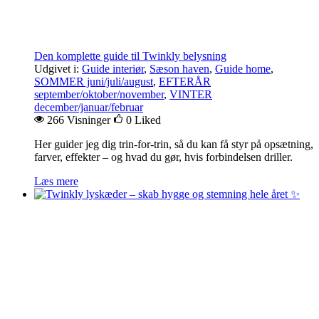
Den komplette guide til Twinkly belysning
Udgivet i:
Guide interiør
,
Sæson haven
,
Guide home
,
SOMMER juni/juli/august
,
EFTERÅR
september/oktober/november
,
VINTER
december/januar/februar
266 Visninger
0
Liked
Her guider jeg dig trin-for-trin, så du kan få styr på opsætning,
farver, effekter – og hvad du gør, hvis forbindelsen driller.
Læs mere