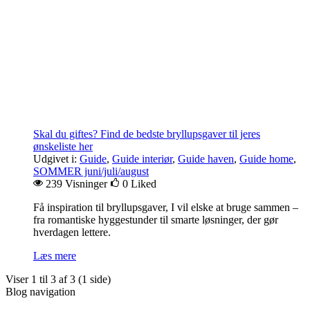
Skal du giftes? Find de bedste bryllupsgaver til jeres
ønskeliste her
Udgivet i:
Guide
,
Guide interiør
,
Guide haven
,
Guide home
,
SOMMER juni/juli/august
239 Visninger
0
Liked
Få inspiration til bryllupsgaver, I vil elske at bruge sammen –
fra romantiske hyggestunder til smarte løsninger, der gør
hverdagen lettere.
Læs mere
Viser 1 til 3 af 3 (1 side)
Blog navigation