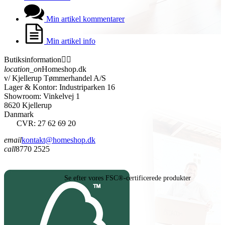
Min artikel kommentarer
Min artikel info
Butiksinformation


location_on
Homeshop.dk
v/ Kjellerup Tømmerhandel A/S
Lager & Kontor: Industriparken 16
Showroom: Vinkelvej 1
8620 Kjellerup
Danmark
CVR: 27 62 69 20
email
kontakt@homeshop.dk
call
8770 2525
Se efter vores FSC®-certificerede produkter