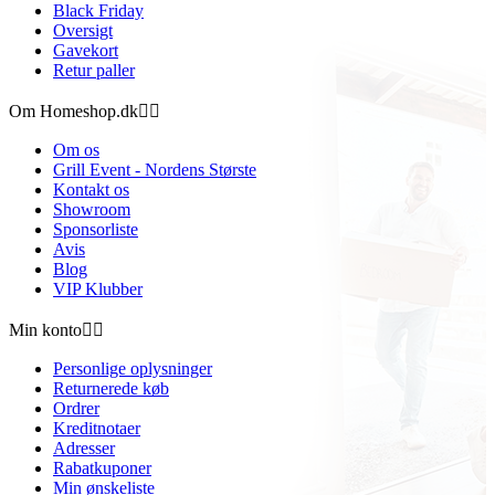
Black Friday
Oversigt
Gavekort
Retur paller
Om Homeshop.dk


Om os
Grill Event - Nordens Største
Kontakt os
Showroom
Sponsorliste
Avis
Blog
VIP Klubber
Min konto


Personlige oplysninger
Returnerede køb
Ordrer
Kreditnotaer
Adresser
Rabatkuponer
Min ønskeliste