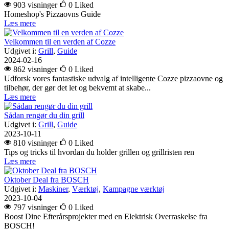
903 visninger
0
Liked
Homeshop's Pizzaovns Guide
Læs mere
Velkommen til en verden af Cozze
Udgivet i:
Grill
,
Guide
2024-02-16
862 visninger
0
Liked
Udforsk vores fantastiske udvalg af intelligente Cozze pizzaovne og
tilbehør, der gør det let og bekvemt at skabe...
Læs mere
Sådan rengør du din grill
Udgivet i:
Grill
,
Guide
2023-10-11
810 visninger
0
Liked
Tips og tricks til hvordan du holder grillen og grillristen ren
Læs mere
Oktober Deal fra BOSCH
Udgivet i:
Maskiner
,
Værktøj
,
Kampagne værktøj
2023-10-04
797 visninger
0
Liked
Boost Dine Efterårsprojekter med en Elektrisk Overraskelse fra
BOSCH!