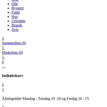
Olie
Byggeri
Fritid
Hus
Udvalgte
Brands
Avis

Sammenlign
(
0
)

Ønskeliste
(
0
)

0
Indkøbskurv
0

Åbningstider Mandag - Torsdag 10 -16 og Fredag 10 - 15