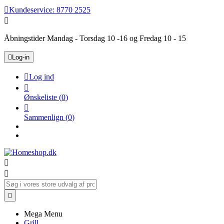

Kundeservice:
8770 2525

Åbningstider Mandag - Torsdag 10 -16 og Fredag 10 - 15

Log-in

Log ind

Ønskeliste
(
0
)

Sammenlign
(
0
)



Mega Menu
Grill