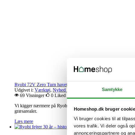
Ryobi 72V Zero Turn havetraktor – batteridrevet plæneklipning
Samtykke
Udgivet i:
Værktøj
,
Nyhed værktøj
69 Visninger
0
Liked
Vi kigger nærmere på Ryobi 72V Zero Turn plæneklippere i både 
Homeshop.dk bruger cooki
græsarealer.
Vi bruger cookies til at tilpas
Læs mere
vores trafik. Vi deler også 
annonceringspartnere og anal