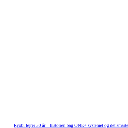
Ryobi fejrer 30 år – historien bag ONE+ systemet og det smarte 