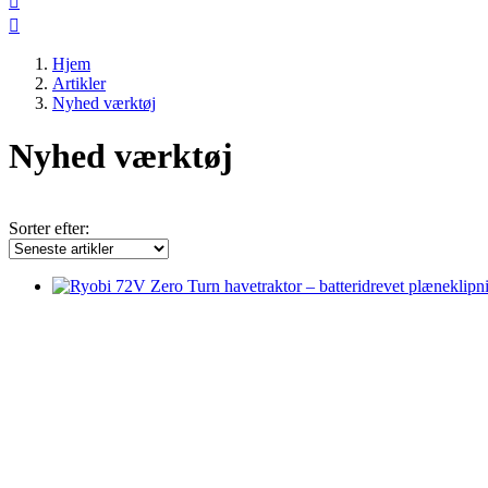


Hjem
Artikler
Nyhed værktøj
Nyhed værktøj
Sorter efter: