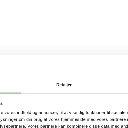
 med power, præcision og joystick-styring
Detaljer
107 cm og 137 cm. To kraftige, batteridrevne havetraktorer med joystic
es
se vores indhold og annoncer, til at vise dig funktioner til sociale
oplysninger om din brug af vores hjemmeside med vores partnere i
ysepartnere. Vores partnere kan kombinere disse data med andr