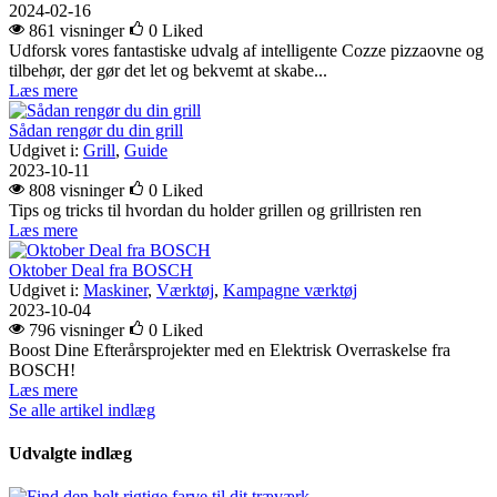
2024-02-16
861 visninger
0
Liked
Udforsk vores fantastiske udvalg af intelligente Cozze pizzaovne og
tilbehør, der gør det let og bekvemt at skabe...
Læs mere
Sådan rengør du din grill
Udgivet i:
Grill
,
Guide
2023-10-11
808 visninger
0
Liked
Tips og tricks til hvordan du holder grillen og grillristen ren
Læs mere
Oktober Deal fra BOSCH
Udgivet i:
Maskiner
,
Værktøj
,
Kampagne værktøj
2023-10-04
796 visninger
0
Liked
Boost Dine Efterårsprojekter med en Elektrisk Overraskelse fra
BOSCH!
Læs mere
Se alle artikel indlæg
Udvalgte indlæg