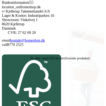
Butiksinformation


location_on
Homeshop.dk
v/ Kjellerup Tømmerhandel A/S
Lager & Kontor: Industriparken 16
Showroom: Vinkelvej 1
8620 Kjellerup
Danmark
CVR: 27 62 69 20
email
kontakt@homeshop.dk
call
8770 2525
Se efter vores FSC®-certificerede produkter