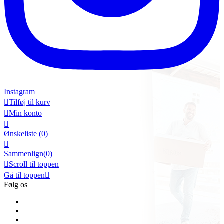
Instagram

Tilføj til kurv

Min konto

Ønskeliste
(0)

Sammenlign(
0
)

Scroll til toppen
Gå til toppen

Følg os