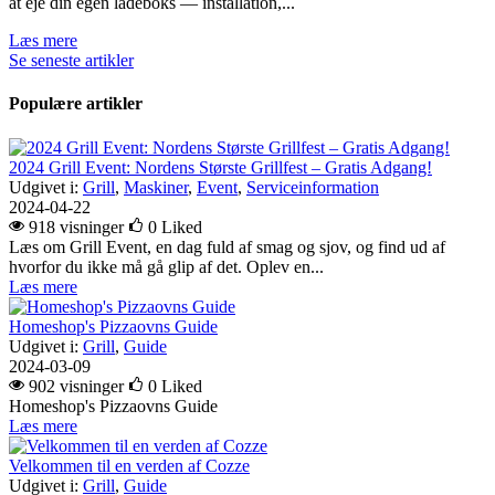
at eje din egen ladeboks — installation,...
Læs mere
Se seneste artikler
Populære artikler
2024 Grill Event: Nordens Største Grillfest – Gratis Adgang!
Udgivet i:
Grill
,
Maskiner
,
Event
,
Serviceinformation
2024-04-22
918 visninger
0
Liked
Læs om Grill Event, en dag fuld af smag og sjov, og find ud af
hvorfor du ikke må gå glip af det. Oplev en...
Læs mere
Homeshop's Pizzaovns Guide
Udgivet i:
Grill
,
Guide
2024-03-09
902 visninger
0
Liked
Homeshop's Pizzaovns Guide
Læs mere
Velkommen til en verden af Cozze
Udgivet i:
Grill
,
Guide