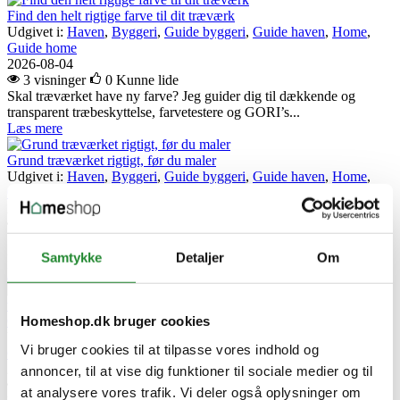
Find den helt rigtige farve til dit træværk
Udgivet i:
Haven
,
Byggeri
,
Guide byggeri
,
Guide haven
,
Home
,
Guide home
2026-08-04
3 visninger
0
Kunne lide
Skal træværket have ny farve? Jeg guider dig til dækkende og
transparent træbeskyttelse, farvetestere og GORI’s...
Læs mere
Grund træværket rigtigt, før du maler
Udgivet i:
Haven
,
Byggeri
,
Guide byggeri
,
Guide haven
,
Home
,
Guide home
2026-07-31
7 visninger
0
Kunne lide
Se guiden til GORI 11.1 og få styr på grunding, imprægnering og
forarbejde, før du maler træfacade, hegn eller...
Samtykke
Detaljer
Om
Læs mere
Homeshop.dk bruger cookies
GORI trærens: giv træværket en ren start før olie og træbeskyttelse
Udgivet i:
Haven
,
Byggeri
,
Guide byggeri
,
Guide haven
,
Home
,
Vi bruger cookies til at tilpasse vores indhold og
Guide home
2026-07-29
annoncer, til at vise dig funktioner til sociale medier og til
8 visninger
0
Kunne lide
at analysere vores trafik. Vi deler også oplysninger om