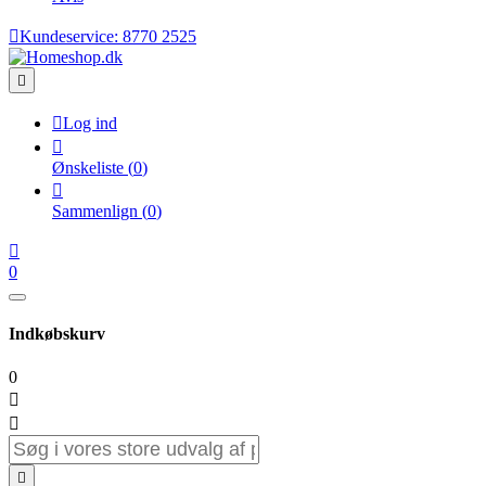

Kundeservice:
8770 2525


Log ind

Ønskeliste
(
0
)

Sammenlign
(
0
)

0
Indkøbskurv
0


