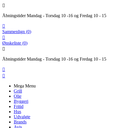

Åbningstider Mandag - Torsdag 10 -16 og Fredag 10 - 15

Sammenlign
(
0
)

Ønskeliste
(
0
)

Åbningstider Mandag - Torsdag 10 -16 og Fredag 10 - 15


Mega Menu
Grill
Olie
Byggeri
Fritid
Hus
Udvalgte
Brands
Avis