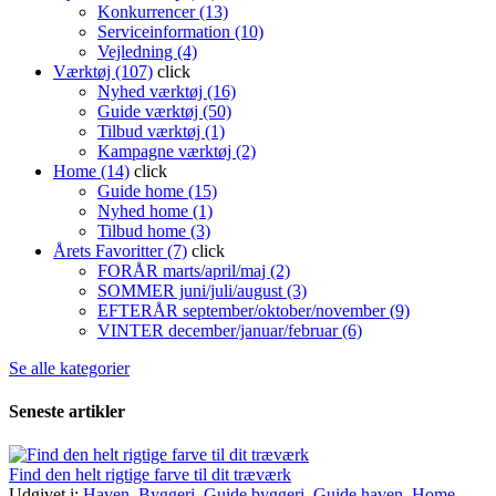
Konkurrencer (13)
Serviceinformation (10)
Vejledning (4)
Værktøj (107)
click
Nyhed værktøj (16)
Guide værktøj (50)
Tilbud værktøj (1)
Kampagne værktøj (2)
Home (14)
click
Guide home (15)
Nyhed home (1)
Tilbud home (3)
Årets Favoritter (7)
click
FORÅR marts/april/maj (2)
SOMMER juni/juli/august (3)
EFTERÅR september/oktober/november (9)
VINTER december/januar/februar (6)
Se alle kategorier
Seneste artikler
Find den helt rigtige farve til dit træværk
Udgivet i:
Haven
,
Byggeri
,
Guide byggeri
,
Guide haven
,
Home
,