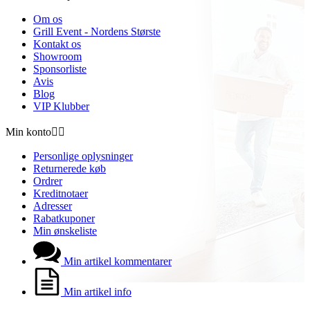
Om os
Grill Event - Nordens Største
Kontakt os
Showroom
Sponsorliste
Avis
Blog
VIP Klubber
Min konto


Personlige oplysninger
Returnerede køb
Ordrer
Kreditnotaer
Adresser
Rabatkuponer
Min ønskeliste
Min artikel kommentarer
Min artikel info