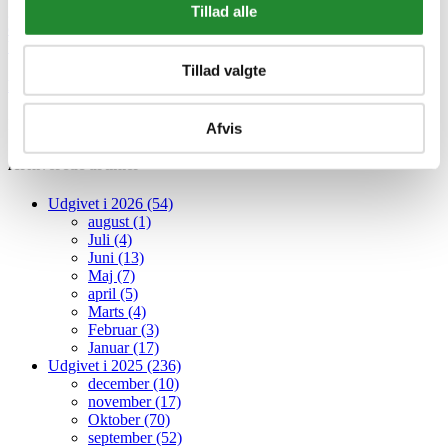
gas grill
2024 nyhed
gasgrill
hegn
rengøring
gulv
grill
pizzaovn
Tillad alle
everdure
2025 nyhed
pit boss
grill event
broil king
hækkeklipper
bradley
elværktøj
akku
gardena
træpillegrill
showroom
Tillad valgte
Fotogalleri
Ingen udvalgte billeder
Afvis
Arkiverede artikler
Udgivet i 2026 (54)
august (1)
Juli (4)
Juni (13)
Maj (7)
april (5)
Marts (4)
Februar (3)
Januar (17)
Udgivet i 2025 (236)
december (10)
november (17)
Oktober (70)
september (52)