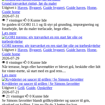
Grund træværket rigtigt, før du maler
Udgivet i:
Haven
,
Byggeri
,
Guide byggeri
,
Guide haven
,
Home
,
Guide home
2026-07-31
7 visninger
0
Kunne lide
Se guiden til GORI 11.1 og få styr på grunding, imprægnering og
forarbejde, før du maler træfacade, hegn eller...
Læs mere
GORI trærens: giv træværket en ren start før olie og træbeskyttelse
Udgivet i:
Haven
,
Byggeri
,
Guide byggeri
,
Guide haven
,
Home
,
Guide home
2026-07-29
8 visninger
0
Kunne lide
Når terrasse, hegn eller havemøbler er blevet grå, beskidte eller lidt
for vinter-trætte, så start med en god rens....
Læs mere
Krydderier og saucer til grillen | Se Simons favoritter
Udgivet i:
Grill
,
Guide
,
Opskrifter
2026-07-21
21 visninger
0
Kunne lide
Se Simons favoritter blandt grillkrydderier og saucer til gris,
oksekød og kylling. Lige nu får du 3 bøtter for kun...