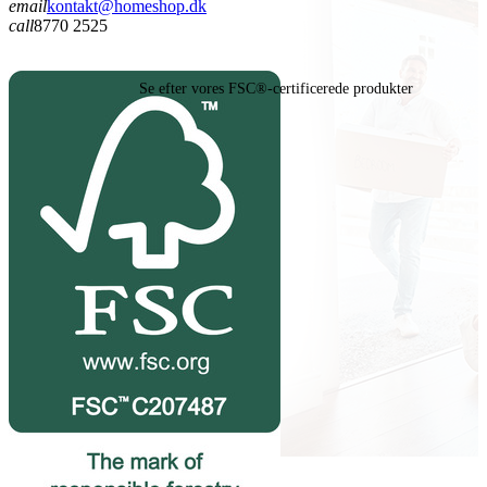
email
kontakt@homeshop.dk
call
8770 2525
Se efter vores FSC®-certificerede produkter