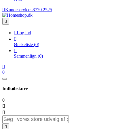

Kundeservice:
8770 2525


Log ind

Ønskeliste
(
0
)

Sammenlign
(
0
)

0
Indkøbskurv
0


