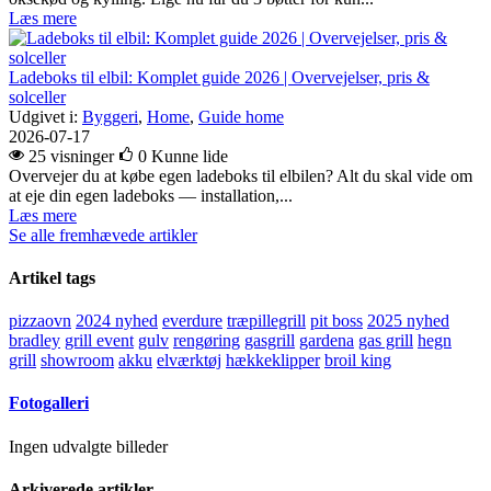
Læs mere
Ladeboks til elbil: Komplet guide 2026 | Overvejelser, pris &
solceller
Udgivet i:
Byggeri
,
Home
,
Guide home
2026-07-17
25 visninger
0
Kunne lide
Overvejer du at købe egen ladeboks til elbilen? Alt du skal vide om
at eje din egen ladeboks — installation,...
Læs mere
Se alle fremhævede artikler
Artikel tags
pizzaovn
2024 nyhed
everdure
træpillegrill
pit boss
2025 nyhed
bradley
grill event
gulv
rengøring
gasgrill
gardena
gas grill
hegn
grill
showroom
akku
elværktøj
hækkeklipper
broil king
Fotogalleri
Ingen udvalgte billeder
Arkiverede artikler