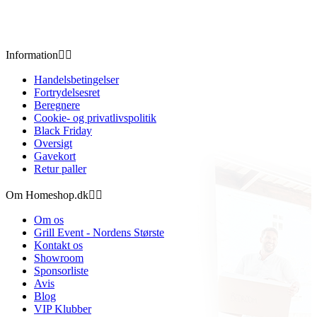
Information


Handelsbetingelser
Fortrydelsesret
Beregnere
Cookie- og privatlivspolitik
Black Friday
Oversigt
Gavekort
Retur paller
Om Homeshop.dk


Om os
Grill Event - Nordens Største
Kontakt os
Showroom
Sponsorliste
Avis
Blog
VIP Klubber