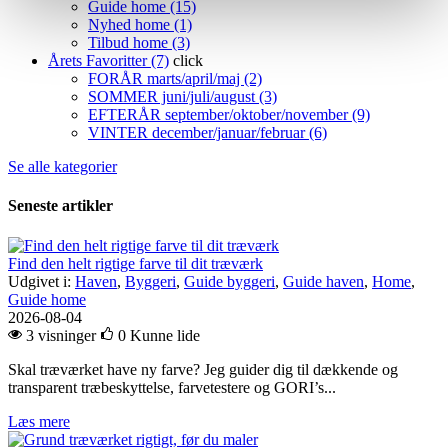
Guide home (15)
Nyhed home (1)
Tilbud home (3)
Årets Favoritter (7)
click
FORÅR marts/april/maj (2)
SOMMER juni/juli/august (3)
EFTERÅR september/oktober/november (9)
VINTER december/januar/februar (6)
Se alle kategorier
Seneste artikler
Find den helt rigtige farve til dit træværk
Udgivet i:
Haven
,
Byggeri
,
Guide byggeri
,
Guide haven
,
Home
,
Guide home
2026-08-04
3 visninger
0
Kunne lide
Skal træværket have ny farve? Jeg guider dig til dækkende og
transparent træbeskyttelse, farvetestere og GORI’s...
Læs mere