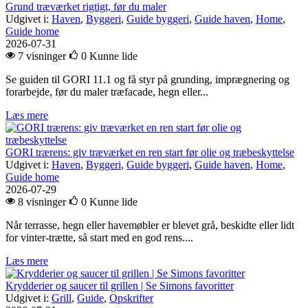
Grund træværket rigtigt, før du maler
Udgivet i:
Haven
,
Byggeri
,
Guide byggeri
,
Guide haven
,
Home
,
Guide home
2026-07-31
7 visninger
0
Kunne lide
Se guiden til GORI 11.1 og få styr på grunding, imprægnering og
forarbejde, før du maler træfacade, hegn eller...
Læs mere
GORI trærens: giv træværket en ren start før olie og træbeskyttelse
Udgivet i:
Haven
,
Byggeri
,
Guide byggeri
,
Guide haven
,
Home
,
Guide home
2026-07-29
8 visninger
0
Kunne lide
Når terrasse, hegn eller havemøbler er blevet grå, beskidte eller lidt
for vinter-trætte, så start med en god rens....
Læs mere
Krydderier og saucer til grillen | Se Simons favoritter
Udgivet i:
Grill
,
Guide
,
Opskrifter