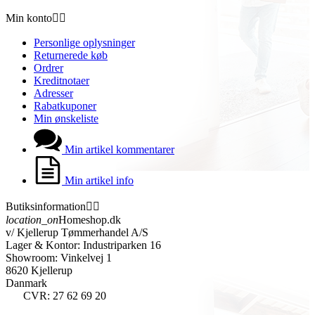
Min konto


Personlige oplysninger
Returnerede køb
Ordrer
Kreditnotaer
Adresser
Rabatkuponer
Min ønskeliste
Min artikel kommentarer
Min artikel info
Butiksinformation


location_on
Homeshop.dk
v/ Kjellerup Tømmerhandel A/S
Lager & Kontor: Industriparken 16
Showroom: Vinkelvej 1
8620 Kjellerup
Danmark
CVR: 27 62 69 20