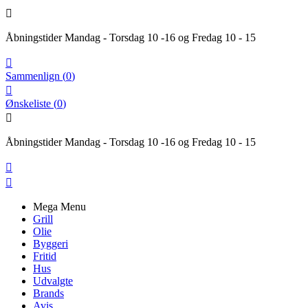

Åbningstider Mandag - Torsdag 10 -16 og Fredag 10 - 15

Sammenlign
(
0
)

Ønskeliste
(
0
)

Åbningstider Mandag - Torsdag 10 -16 og Fredag 10 - 15


Mega Menu
Grill
Olie
Byggeri
Fritid
Hus
Udvalgte
Brands
Avis