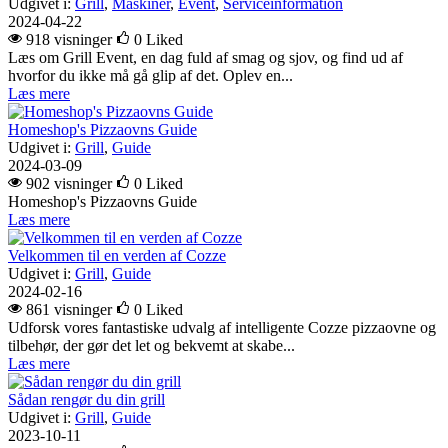
Udgivet i:
Grill
,
Maskiner
,
Event
,
Serviceinformation
2024-04-22
918 visninger
0
Liked
Læs om Grill Event, en dag fuld af smag og sjov, og find ud af
hvorfor du ikke må gå glip af det. Oplev en...
Læs mere
Homeshop's Pizzaovns Guide
Udgivet i:
Grill
,
Guide
2024-03-09
902 visninger
0
Liked
Homeshop's Pizzaovns Guide
Læs mere
Velkommen til en verden af Cozze
Udgivet i:
Grill
,
Guide
2024-02-16
861 visninger
0
Liked
Udforsk vores fantastiske udvalg af intelligente Cozze pizzaovne og
tilbehør, der gør det let og bekvemt at skabe...
Læs mere
Sådan rengør du din grill
Udgivet i:
Grill
,
Guide
2023-10-11