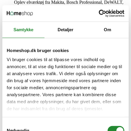
Oplev elværktøj fra Makita, Bosch Professional, DeWALT,
Ryobi, Worx og CMT i Homeshops showroom i Kjellerup.
Se, mærk og sammenlign værktøjet før du køber.
Læs mere
Samtykke
Detaljer
Om
1
2
>
>|
Showing 1 to 12 of 13 (2 Pages)
Blog navigation
Homeshop.dk bruger cookies
Søg i artikler
Vi bruger cookies til at tilpasse vores indhold og
annoncer, til at vise dig funktioner til sociale medier og til
at analysere vores trafik. Vi deler også oplysninger om
Artikel kategorier
din brug af vores hjemmeside med vores partnere inden
for sociale medier, annonceringspartnere og
Grill (134)
click
analysepartnere. Vores partnere kan kombinere disse
Guide (53)
Nyhed (35)
data med andre oplysninger, du har givet dem, eller som
Event (16)
de har indsamlet fra din brug af deres tjenester.
Tilbud (17)
Opskrifter (48)
Kampagne (3)
Samtykkevalg
Haven (28)
click
Nødvendig