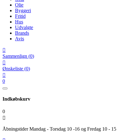
Olie
Byggeri
Fritid
Hus
Udvalgte
Brands
Avis

Sammenlign
(
0
)

Ønskeliste
(
0
)

0
Indkøbskurv
0

Åbningstider Mandag - Torsdag 10 -16 og Fredag 10 - 15