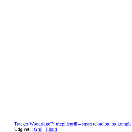
Traeger Woodridge™ træpillegrill – smart teknologi og komplet
Udgivet i:
Grill
,
Tilbud