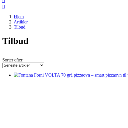


Hjem
Artikler
Tilbud
Tilbud
Sorter efter: