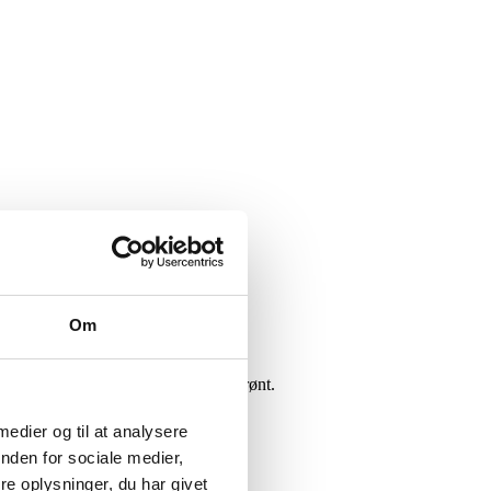
Om
t til pizza, brød, stege, fisk og grønt.
 medier og til at analysere
nden for sociale medier,
e oplysninger, du har givet