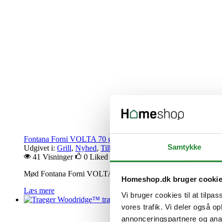
Fontana Forni VOLTA 70 grå pizzaovn – smart pizzaovn til te
Samtykke
Udgivet i:
Grill
,
Nyhed
,
Tilbud
41 Visninger
0
Liked
Mød Fontana Forni VOLTA 70 grå pizzaovn – en smart hybridforbe
Homeshop.dk bruger cooki
Læs mere
Vi bruger cookies til at tilpas
vores trafik. Vi deler også 
annonceringspartnere og anal