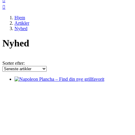


Hjem
Artikler
Nyhed
Nyhed
Sorter efter: