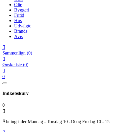
Olie
Byggeri
Fritid
Hus
Udvalgte
Brands
Avis

Sammenlign
(
0
)

Ønskeliste
(
0
)

0
Indkøbskurv
0

Åbningstider Mandag - Torsdag 10 -16 og Fredag 10 - 15