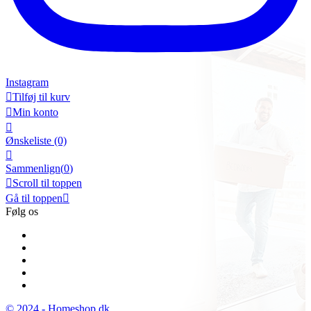
Instagram

Tilføj til kurv

Min konto

Ønskeliste
(0)

Sammenlign(
0
)

Scroll til toppen
Gå til toppen

Følg os
© 2024 - Homeshop.dk