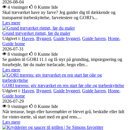
2026-08-04
4 visninger
0
Kunne lide
Skal træværket have ny farve? Jeg guider dig til dækkende og
transparent træbeskyttelse, farvetestere og GORI’s...
Læs mere
Grund træværket rigtigt, før du maler
Udgivet i:
Haven
,
Byggeri
,
Guide byggeri
,
Guide haven
,
Home
,
Guide home
2026-07-31
8 visninger
0
Kunne lide
Se guiden til GORI 11.1 og få styr på grunding, imprægnering og
forarbejde, før du maler træfacade, hegn eller...
Læs mere
GORI trærens: giv træværket en ren start før olie og træbeskyttelse
Udgivet i:
Haven
,
Byggeri
,
Guide byggeri
,
Guide haven
,
Home
,
Guide home
2026-07-29
9 visninger
0
Kunne lide
Når terrasse, hegn eller havemøbler er blevet grå, beskidte eller lidt
for vinter-trætte, så start med en god rens....
Læs mere