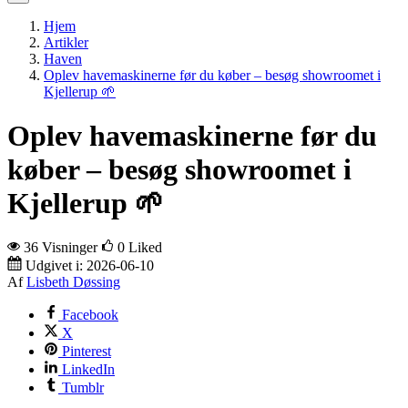
Hjem
Artikler
Haven
Oplev havemaskinerne før du køber – besøg showroomet i
Kjellerup 🌱
Oplev havemaskinerne før du
køber – besøg showroomet i
Kjellerup 🌱
36 Visninger
0
Liked
Udgivet i:
2026-06-10
Af
Lisbeth Døssing
Facebook
X
Pinterest
LinkedIn
Tumblr