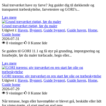
Skal træværket have ny farve? Jeg guider dig til dækkende og
transparent træbeskyttelse, farvetestere og GORI’s...
Læs mere
Grund træværket rigtigt, før du maler
Udgivet i:
Haven
,
Byggeri
,
Guide byggeri
,
Guide haven
,
Home
,
Guide home
2026-07-31
8 visninger
0
Kunne lide
Se guiden til GORI 11.1 og få styr på grunding, imprægnering og
forarbejde, før du maler træfacade, hegn eller...
Læs mere
GORI trærens: giv træværket en ren start før olie og træbeskyttelse
Udgivet i:
Haven
,
Byggeri
,
Guide byggeri
,
Guide haven
,
Home
,
Guide home
2026-07-29
9 visninger
0
Kunne lide
Når terrasse, hegn eller havemøbler er blevet grå, beskidte eller lidt
for vinter-trætte, så start med en god rens....