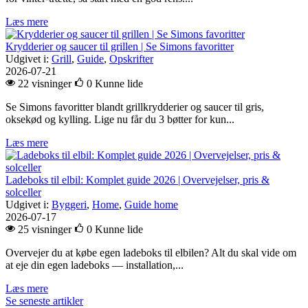
Læs mere
Krydderier og saucer til grillen | Se Simons favoritter
Udgivet i:
Grill
,
Guide
,
Opskrifter
2026-07-21
22 visninger
0
Kunne lide
Se Simons favoritter blandt grillkrydderier og saucer til gris,
oksekød og kylling. Lige nu får du 3 bøtter for kun...
Læs mere
Ladeboks til elbil: Komplet guide 2026 | Overvejelser, pris &
solceller
Udgivet i:
Byggeri
,
Home
,
Guide home
2026-07-17
25 visninger
0
Kunne lide
Overvejer du at købe egen ladeboks til elbilen? Alt du skal vide om
at eje din egen ladeboks — installation,...
Læs mere
Se seneste artikler