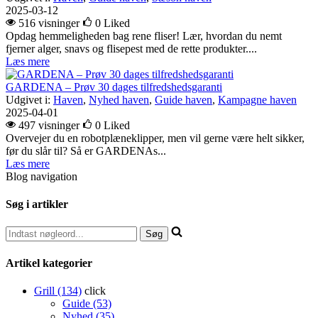
2025-03-12
516 visninger
0
Liked
Opdag hemmeligheden bag rene fliser! Lær, hvordan du nemt
fjerner alger, snavs og flisepest med de rette produkter....
Læs mere
GARDENA – Prøv 30 dages tilfredshedsgaranti
Udgivet i:
Haven
,
Nyhed haven
,
Guide haven
,
Kampagne haven
2025-04-01
497 visninger
0
Liked
Overvejer du en robotplæneklipper, men vil gerne være helt sikker,
før du slår til? Så er GARDENAs...
Læs mere
Blog navigation
Søg i artikler
Artikel kategorier
Grill (134)
click
Guide (53)
Nyhed (35)