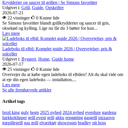
Krydderier og saucer til grillen | Se Simons favoritter
Udgivet i:
Grill
,
Guide
,
Opskrifter
2026-07-21
22 visninger
0
Kunne lide
Se Simons favoritter blandt grillkrydderier og saucer til gris,
oksekød og kylling. Lige nu får du 3 bøtter for kun...
Læs mere
Ladeboks til elbil: Komplet guide 2026 | Overvejelser, pris &
solceller
Udgivet i:
Byggeri
,
Home
,
Guide home
2026-07-17
25 visninger
0
Kunne lide
Overvejer du at købe egen ladeboks til elbilen? Alt du skal vide om
at eje din egen ladeboks — installation,...
Læs mere
Se alle fremhævede artikler
Artikel tags
broil king
gulv
hegn
2025 nyhed
2024 nyhed
everdure
gardena
hækkeklipper
grill event
grill
akku
rengøring
gasgrill
pizzaovn
træpillegrill
gas grill
elværktøj
showroom
bradley
pit boss