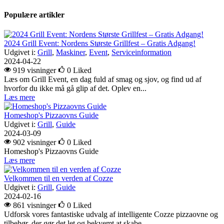
Populære artikler
2024 Grill Event: Nordens Største Grillfest – Gratis Adgang!
Udgivet i:
Grill
,
Maskiner
,
Event
,
Serviceinformation
2024-04-22
919 visninger
0
Liked
Læs om Grill Event, en dag fuld af smag og sjov, og find ud af
hvorfor du ikke må gå glip af det. Oplev en...
Læs mere
Homeshop's Pizzaovns Guide
Udgivet i:
Grill
,
Guide
2024-03-09
902 visninger
0
Liked
Homeshop's Pizzaovns Guide
Læs mere
Velkommen til en verden af Cozze
Udgivet i:
Grill
,
Guide
2024-02-16
861 visninger
0
Liked
Udforsk vores fantastiske udvalg af intelligente Cozze pizzaovne og
tilbehør, der gør det let og bekvemt at skabe...