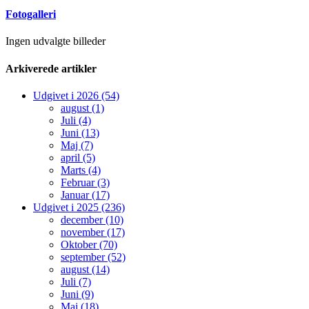
Fotogalleri
Ingen udvalgte billeder
Arkiverede artikler
Udgivet i 2026 (54)
august (1)
Juli (4)
Juni (13)
Maj (7)
april (5)
Marts (4)
Februar (3)
Januar (17)
Udgivet i 2025 (236)
december (10)
november (17)
Oktober (70)
september (52)
august (14)
Juli (7)
Juni (9)
Maj (18)