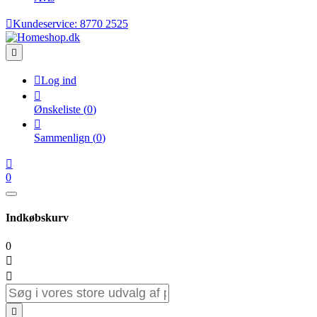

Kundeservice:
8770 2525


Log ind

Ønskeliste
(
0
)

Sammenlign
(
0
)

0
Indkøbskurv
0


