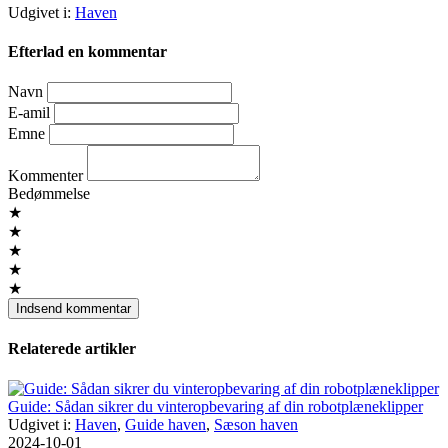
Udgivet i:
Haven
Efterlad en kommentar
Navn
E-amil
Emne
Kommenter
Bedømmelse
★
★
★
★
★
Relaterede artikler
Guide: Sådan sikrer du vinteropbevaring af din robotplæneklipper
Udgivet i:
Haven
,
Guide haven
,
Sæson haven
2024-10-01