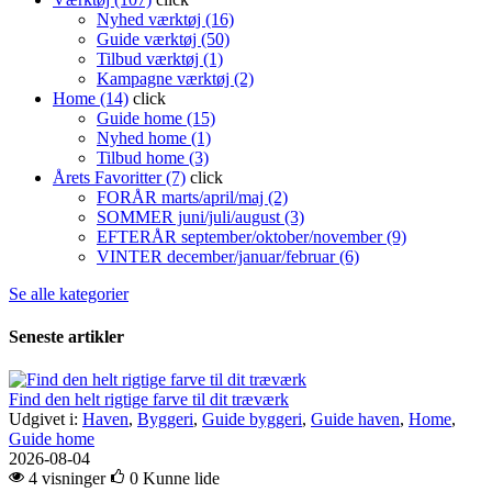
Nyhed værktøj (16)
Guide værktøj (50)
Tilbud værktøj (1)
Kampagne værktøj (2)
Home (14)
click
Guide home (15)
Nyhed home (1)
Tilbud home (3)
Årets Favoritter (7)
click
FORÅR marts/april/maj (2)
SOMMER juni/juli/august (3)
EFTERÅR september/oktober/november (9)
VINTER december/januar/februar (6)
Se alle kategorier
Seneste artikler
Find den helt rigtige farve til dit træværk
Udgivet i:
Haven
,
Byggeri
,
Guide byggeri
,
Guide haven
,
Home
,
Guide home
2026-08-04
4 visninger
0
Kunne lide