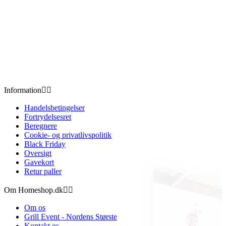
Information


Handelsbetingelser
Fortrydelsesret
Beregnere
Cookie- og privatlivspolitik
Black Friday
Oversigt
Gavekort
Retur paller
Om Homeshop.dk


Om os
Grill Event - Nordens Største
Kontakt os