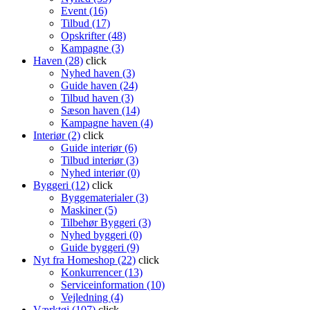
Event (16)
Tilbud (17)
Opskrifter (48)
Kampagne (3)
Haven (28)
click
Nyhed haven (3)
Guide haven (24)
Tilbud haven (3)
Sæson haven (14)
Kampagne haven (4)
Interiør (2)
click
Guide interiør (6)
Tilbud interiør (3)
Nyhed interiør (0)
Byggeri (12)
click
Byggematerialer (3)
Maskiner (5)
Tilbehør Byggeri (3)
Nyhed byggeri (0)
Guide byggeri (9)
Nyt fra Homeshop (22)
click
Konkurrencer (13)
Serviceinformation (10)
Vejledning (4)
Værktøj (107)
click