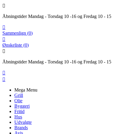

Åbningstider Mandag - Torsdag 10 -16 og Fredag 10 - 15

Sammenlign
(
0
)

Ønskeliste
(
0
)

Åbningstider Mandag - Torsdag 10 -16 og Fredag 10 - 15


Mega Menu
Grill
Olie
Byggeri
Fritid
Hus
Udvalgte
Brands
Avis