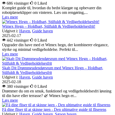
686 visninger
0
Liked
Komplet guide til, hvordan du bedst klargør og opbevarer din
robotplæneklipper om vinteren. Læs om rengøring,...
Læs mere
Wimex Hegn – Holdbart, Stilfuldt & Vedligeholdelsesfrit!
Udgivet i:
Haven
,
Guide haven
2025-02-17
442 visninger
0
Liked
Opgrader din have med et Wimex hegn, der kombinerer elegance,
styrke og minimal vedligeholdelse. Perfekt til...
Læs mere
Skab Dit Drømmeudendørsrum med Wimex Hegn – Holdbart,
Stilfuldt & Vedligeholdelsesfrit
Udgivet i:
Haven
,
Guide haven
2025-02-18
380 visninger
0
Liked
Drømmer du om en smuk, funktionel og vedligeholdelsesfri løsning
til din have eller terrasse? 🌿 Wimex hegn er...
Læs mere
Få dine fliser til at skinne igen - Den ultimative guide til fliserens
Udgivet i:
Haven
,
Guide haven
,
Sæson haven