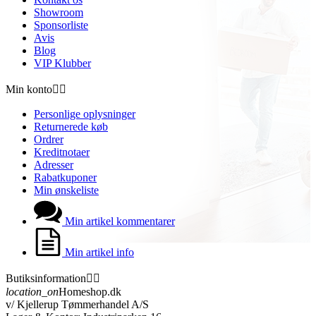
Showroom
Sponsorliste
Avis
Blog
VIP Klubber
Min konto


Personlige oplysninger
Returnerede køb
Ordrer
Kreditnotaer
Adresser
Rabatkuponer
Min ønskeliste
Min artikel kommentarer
Min artikel info
Butiksinformation


location_on
Homeshop.dk
v/ Kjellerup Tømmerhandel A/S