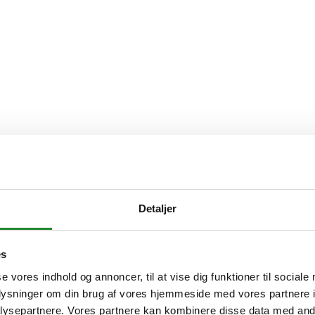
.dk
Detaljer
stard. Se hvad du kan bruge en kamado grill til, hvilket tilbehør der e
es
se vores indhold og annoncer, til at vise dig funktioner til sociale
oplysninger om din brug af vores hjemmeside med vores partnere i
ysepartnere. Vores partnere kan kombinere disse data med andr