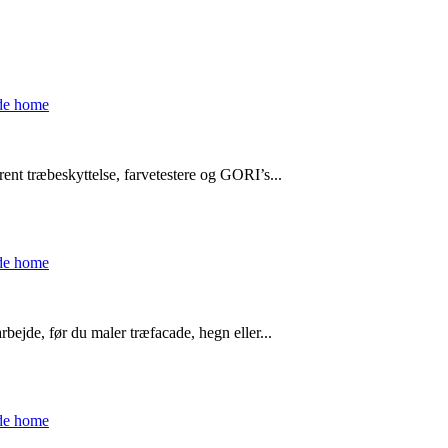
de home
ent træbeskyttelse, farvetestere og GORI’s...
de home
bejde, før du maler træfacade, hegn eller...
de home