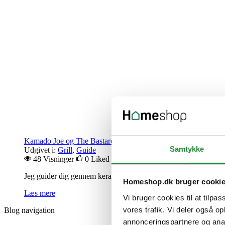
Kamado Joe og The Bastard – keramiske grille hos Homeshop
Samtykke
Udgivet i:
Grill
,
Guide
48 Visninger
0
Liked
Jeg guider dig gennem keramiske grille fra Kamado Joe og The Ba
Homeshop.dk bruger cooki
Læs mere
Vi bruger cookies til at tilpas
vores trafik. Vi deler også 
Blog navigation
annonceringspartnere og anal