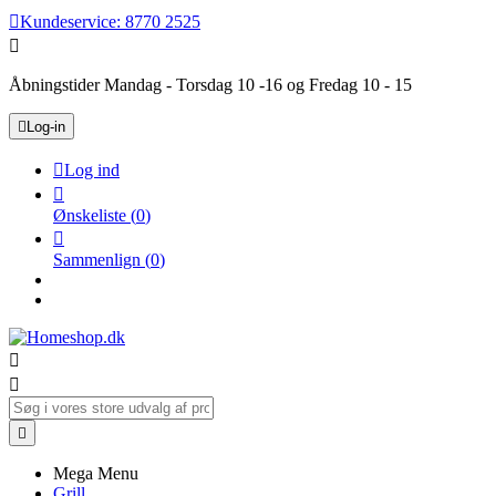

Kundeservice:
8770 2525

Åbningstider Mandag - Torsdag 10 -16 og Fredag 10 - 15

Log-in

Log ind

Ønskeliste
(
0
)

Sammenlign
(
0
)



Mega Menu
Grill