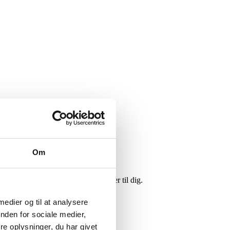
Om
r smart, og hvilken model der passer til dig.
 medier og til at analysere
nden for sociale medier,
e oplysninger, du har givet