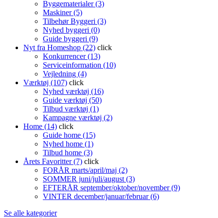
Byggematerialer (3)
Maskiner (5)
Tilbehør Byggeri (3)
Nyhed byggeri (0)
Guide byggeri (9)
Nyt fra Homeshop (22)
click
Konkurrencer (13)
Serviceinformation (10)
Vejledning (4)
Værktøj (107)
click
Nyhed værktøj (16)
Guide værktøj (50)
Tilbud værktøj (1)
Kampagne værktøj (2)
Home (14)
click
Guide home (15)
Nyhed home (1)
Tilbud home (3)
Årets Favoritter (7)
click
FORÅR marts/april/maj (2)
SOMMER juni/juli/august (3)
EFTERÅR september/oktober/november (9)
VINTER december/januar/februar (6)
Se alle kategorier