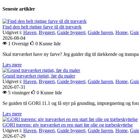
Seneste artikler
Find den helt rigtige farve til dit træværk
Udgivet i:
Haven
,
Byggeri
,
Guide byggeri
,
Guide haven
,
Home
,
Gui
2026-08-04
1 Oversigt
0
Kunne lide
Skal træværket have ny farve? Jeg guider dig til dækkende og transpar
Læs mere
Grund træværket rigtigt, før du maler
Udgivet i:
Haven
,
Byggeri
,
Guide byggeri
,
Guide haven
,
Home
,
Gui
2026-07-31
5 visninger
0
Kunne lide
Se guiden til GORI 11.1 og få styr på grunding, imprægnering og forar
Læs mere
GORI trærens: giv træværket en ren start før olie og træbeskyttelse
Udgivet i:
Haven
,
Byggeri
,
Guide byggeri
,
Guide haven
,
Home
,
Gui
2026-07-29