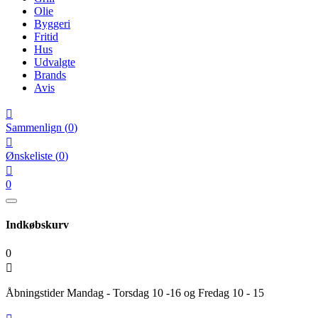
Olie
Byggeri
Fritid
Hus
Udvalgte
Brands
Avis

Sammenlign
(
0
)

Ønskeliste
(
0
)

0
Indkøbskurv
0

Åbningstider Mandag - Torsdag 10 -16 og Fredag 10 - 15