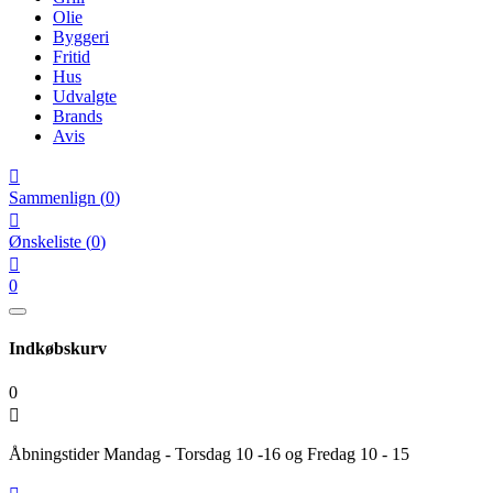
Olie
Byggeri
Fritid
Hus
Udvalgte
Brands
Avis

Sammenlign
(
0
)

Ønskeliste
(
0
)

0
Indkøbskurv
0

Åbningstider Mandag - Torsdag 10 -16 og Fredag 10 - 15