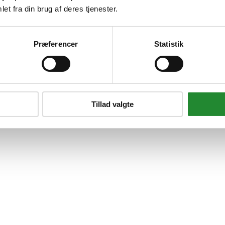
et fra din brug af deres tjenester.
Præferencer
Statistik
Tillad valgte
 lækkert. Denne opskrift er enkel at lave, kræver få ingredienser og kan 