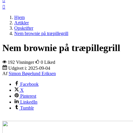


Hjem
Artikler
Opskrifter
Nem brownie på træpillegrill
Nem brownie på træpillegrill
192 Visninger
0
Liked
Udgivet i:
2025-09-04
Af
Simon Bøgelund Eriksen
Facebook
X
Pinterest
LinkedIn
Tumblr