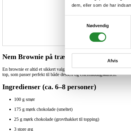
dem, eller som de har indsaml
Samtykkevalg
Nødvendig
Nem Brownie på træpillegrill
Afvis
En brownie er altid et sikkert valg, når der skal serveres noget sødt og
top, som passer perfekt til både dessert og eftermiddagskaffen.
Ingredienser (ca. 6–8 personer)
100 g smør
175 g mørk chokolade (smeltet)
25 g mørk chokolade (grovthakket til topping)
3 store æg