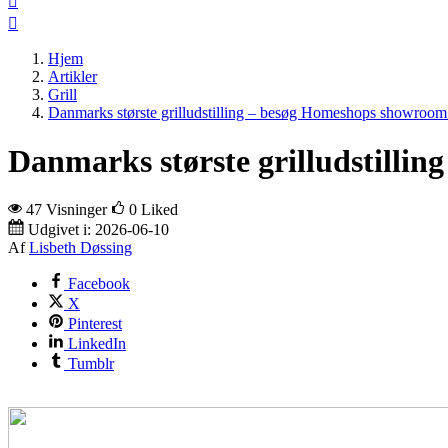


Hjem
Artikler
Grill
Danmarks største grilludstilling – besøg Homeshops showroom 
Danmarks største grilludstilli
47 Visninger
0
Liked
Udgivet i:
2026-06-10
Af
Lisbeth Døssing
Facebook
X
Pinterest
LinkedIn
Tumblr