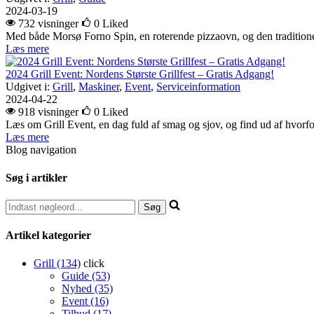
2024-03-19
732 visninger
0
Liked
Med både Morsø Forno Spin, en roterende pizzaovn, og den traditione
Læs mere
2024 Grill Event: Nordens Største Grillfest – Gratis Adgang!
Udgivet i:
Grill
,
Maskiner
,
Event
,
Serviceinformation
2024-04-22
918 visninger
0
Liked
Læs om Grill Event, en dag fuld af smag og sjov, og find ud af hvorfor
Læs mere
Blog navigation
Søg i artikler
Artikel kategorier
Grill (134)
click
Guide (53)
Nyhed (35)
Event (16)
Tilbud (17)