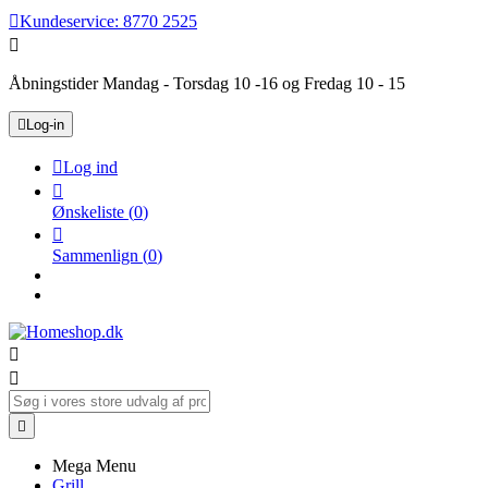

Kundeservice:
8770 2525

Åbningstider Mandag - Torsdag 10 -16 og Fredag 10 - 15

Log-in

Log ind

Ønskeliste
(
0
)

Sammenlign
(
0
)



Mega Menu
Grill