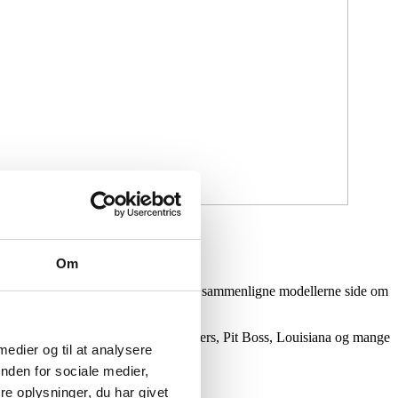
est populære brands.
Om
e i virkeligheden, mærke kvaliteten og sammenligne modellerne side om
ana Forni, Cozze, Morsø, OFYR, Enders, Pit Boss, Louisiana og mange
 medier og til at analysere
nden for sociale medier,
ioner og muligheder.
e oplysninger, du har givet