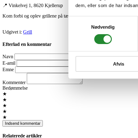
dem, eller som de har indsaml
📍 Vinkelvej 1, 8620 Kjellerup
Kom forbi og oplev grillene på tæt hold – eller køb nemt online hos
Samtykkevalg
Nødvendig
Udgivet i:
Grill
Efterlad en kommentar
Navn
E-amil
Afvis
Emne
Kommenter
Bedømmelse
★
★
★
★
★
Relaterede artikler