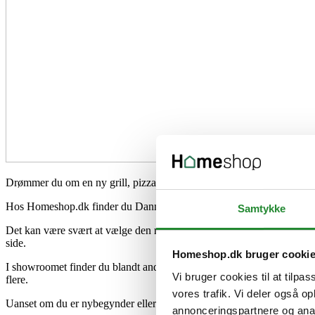
Drømmer du om en ny grill, pizzaovn, smoker eller et komplet udekøkke
Hos Homeshop.dk finder du Danmarks største grilludstilling med mere
Samtykke
Det kan være svært at vælge den rigtige grill ud fra billeder på en s
side.
Homeshop.dk bruger cooki
I showroomet finder du blandt andet grill og outdoor cooking fra N
Vi bruger cookies til at tilpas
flere.
vores trafik. Vi deler også 
Uanset om du er nybegynder eller passioneret grillentusiast, står vi kla
annonceringspartnere og anal