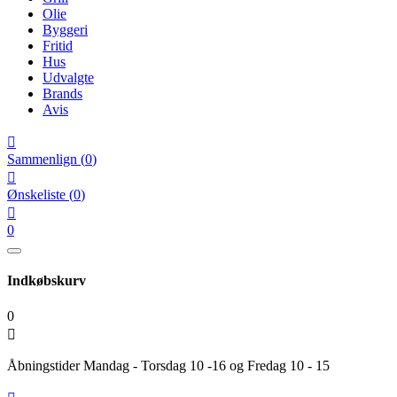
Olie
Byggeri
Fritid
Hus
Udvalgte
Brands
Avis

Sammenlign
(
0
)

Ønskeliste
(
0
)

0
Indkøbskurv
0

Åbningstider Mandag - Torsdag 10 -16 og Fredag 10 - 15