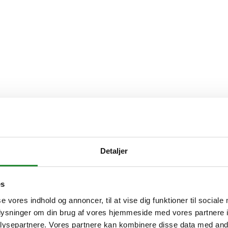
n? Så er det værd at tage turen til Kjellerup.
 end 500 m² fyldt med grillglæde, inspiration og nogle af markedets m
Detaljer
kærm. Derfor har vi samlet et stort udvalg, så du kan opleve produktern
es
apoleon, Broil King, Traeger, Kamado Joe, The Bastard, Gozney, Font
se vores indhold og annoncer, til at vise dig funktioner til sociale
oplysninger om din brug af vores hjemmeside med vores partnere i
r til at guide dig gennem forskellene på de forskellige grilltyper, funkt
ysepartnere. Vores partnere kan kombinere disse data med andr